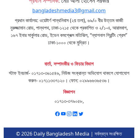
প্রধান সম্পাদক:
মোঃ আলী হোসেন সরকার
bangladeshmedia3@gmail.com
প্রধান কার্যালয়: ওয়েষ্টার্ণ পান্থনিবাস (২য় তলা), ৬৯/০ বীর উত্তম কাজী
নুরুজ্জামান রোড, পান্থপথ, ঢাকা-১২১৫ থেকে প্রকাশিত ও ২/১-এ, আরামবাগ,
১৬৭ ইনার সার্কুলার রোড, ইডেন কমপ্লেক্স মতিঝিল, “ন্যাশনাল প্রিন্টিং প্রেস”
ঢাকা-১০০০ থেকে মুদ্রিত।
বার্তা, সম্পাদকীয় ও ফিচার বিভাগ
স্টাফ ইনচার্জ- ০১৭১৩-৩৬১৫৪৬, নিউজ সংক্রান্ত অভিযোগ থাকলে যোগাযোগ
করুন- ০১৭১১৩৩৭১২০। ফোন: ০২৯৯৬৬৩৬৫৩৬।
বিজ্ঞাপন
০১৭১৩-৩৭৯০৫৮,
© 2026 Daily Bangladesh Media | সর্বস্বত্ব সংরক্ষিত