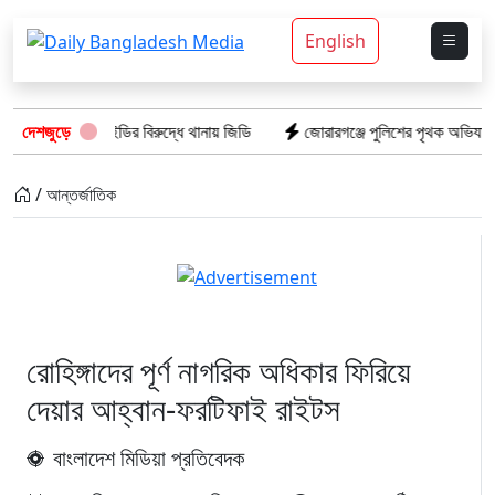
English
রচার দুই আইডির বিরুদ্ধে থানায় জিডি
দেশজুড়ে
জোরারগঞ্জে পুলিশের পৃথক অভিযান: গাঁজা
/ আন্তর্জাতিক
রোহিঙ্গাদের পূর্ণ নাগরিক অধিকার ফিরিয়ে
দেয়ার আহ্বান-ফরটিফাই রাইটস
বাংলাদেশ মিডিয়া প্রতিবেদক