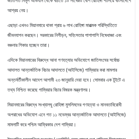
জাতিগত নির্মূল অভিযান থেকে বাঁচতে ১০ লাখেরও বেশি রোহিঙ্গা পালিয়ে বাংলাদেশে
আশ্রয় নেয়।
এছাড়া এখনও মিয়ানমারে থাকা প্রায় ৬ লাখ রোহিঙ্গা মারাত্মক পরিস্থিতিতে
জীবনযাপন করছেন। সরকারের নিপীড়ন, সহিংসতার পাশাপাশি নিষেধাজ্ঞা এবং
বঞ্চনার শিকার হচ্ছেন তারা।
এদিকে মিয়ানমারের বিরুদ্ধে আনা গণহত্যার অভিযোগে জাতিসংঘের সর্বোচ্চ
আদালত আন্তর্জাতিক বিচার আদালতে (আইসিজে) গাম্বিয়ার করা মামলার
অন্তর্বর্তীকালীন আদেশ আগামী ২৩ জানুয়ারি দেয়া হবে। সোমবার এক টুইটে এ
তথ্য নিশ্চিত করেছে গাম্বিয়ার বিচার বিষয়ক মন্ত্রণালয়।
মিয়ানমারের বিরুদ্ধে সংখ্যালঘু রোহিঙ্গা মুসলিমদের গণহত্যা ও মানবতাবিরোধী
অপরাধের অভিযোগ এনে গত ১১ নভেম্বর আন্তর্জাতিক আদালতে (আইসিজে)
মামলাটি করে পশ্চিম আফ্রিকার দেশ গাম্বিয়া।