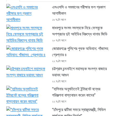
এসএসসি ও সমমানের পরীক্ষার ফল প্রকাশ
আগামীকাল
১৯ ঘণ্টা আগে
মাধবপুরে সংসদ সদস্যকে নিয়ে ফেসবুকে
অপপ্রচার দুই আইডির বিরুদ্ধে থানায় জিডি
২০ ঘণ্টা আগে
জোরারগঞ্জে পুলিশের পৃথক অভিযান: গাঁজাসহ
গ্রেপ্তার ৪
২২ ঘণ্টা আগে
চট্টগ্রাম চন্দনাইশে মহাসড়ক সংলগ্ন বাজারে
ভয়াবহ আগুন
২২ ঘণ্টা আগে
“হাসিনার অনুমতিতেই ইন্টারনেট বন্ধের
পরিকল্পনা বাস্তবায়ন করেন কাদের”
২২ ঘণ্টা আগে
“চাঁদপুরে ঝটিকা সফরে স্বাস্থ্যমন্ত্রী, সিভিল
সার্জনকে বদলির নির্দেশ”