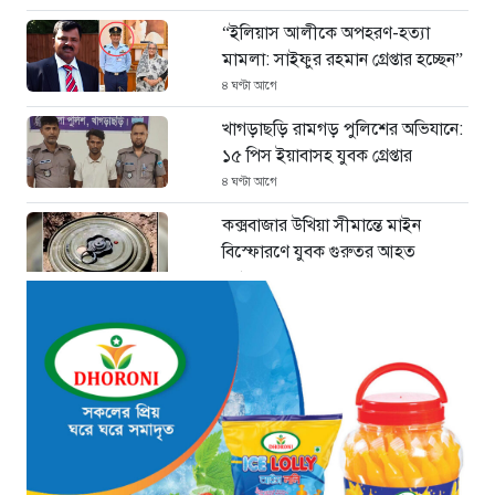
“ইলিয়াস আলীকে অপহরণ-হত্যা
মামলা: সাইফুর রহমান গ্রেপ্তার হচ্ছেন”
৪ ঘণ্টা আগে
খাগড়াছড়ি রামগড় পুলিশের অভিযানে:
১৫ পিস ইয়াবাসহ যুবক গ্রেপ্তার
৪ ঘণ্টা আগে
কক্সবাজার উখিয়া সীমান্তে মাইন
বিস্ফোরণে যুবক গুরুতর আহত
৪ ঘণ্টা আগে
জোরারগঞ্জ থানা পুলিশের বিশেষ
অভিযান কক্সবাজারের পুরনো মাদক
কারবারি গ্রেফতার
৫ ঘণ্টা আগে
ঢাকা চট্টগ্রাম মহাসড়ক স্টার লাইন
বাসের ধাক্কায় অটোরিকশা চালক নিহত