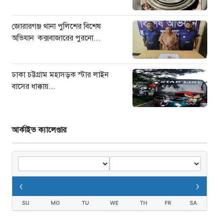
জোরারগঞ্জ থানা পুলিশের বিশেষ
অভিযান কক্সবাজারের পুরনো...
ঢাকা চট্টগ্রাম মহাসড়ক স্টার লাইন
বাসের ধাক্কায়...
আর্কাইভ ক্যালেণ্ডার
‹
›
SU
MO
TU
WE
TH
FR
SA