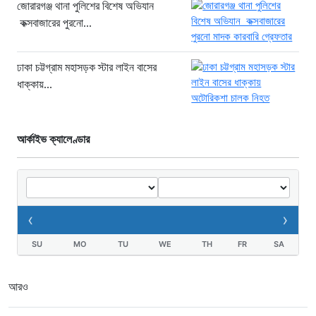
সাইফুর রহমান গ্রেপ্তার হচ্ছেন”
জোরারগঞ্জ থানা পুলিশের বিশেষ অভিযান
কক্সবাজারের পুরনো...
১ দিন আগে
খাগড়াছড়ি রামগড় পুলিশের অভিযানে: ১৫
পিস ইয়াবাসহ যুবক গ্রেপ্তার
ঢাকা চট্টগ্রাম মহাসড়ক স্টার লাইন বাসের
ধাক্কায়...
১ দিন আগে
আর্কাইভ ক্যালেণ্ডার
‹
›
SU
MO
TU
WE
TH
FR
SA
আরও