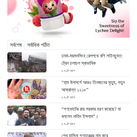
সর্বশেষ
সর্বাধিক পঠিত
ঢাকা-ময়মনসিংহ রেলপথে বগি লাইনচ্যুত:
ট্রেন চলাচল স্বাভাবিক
৬ ঘণ্টা আগে
“হাম উপসর্গে আরও তিনজনের মৃত্যু, নতুন
আক্রান্ত ১২১৮”
৬ ঘণ্টা আগে
“গণভোটের রায় সরকার হরণ করেছে? যা
বললেন নাহিদ ইসলাম”।
৬ ঘণ্টা আগে
শেখ হাসিনা গণতন্ত্রের নাম করে