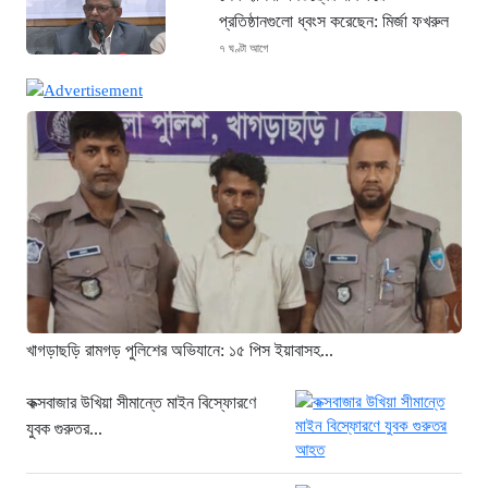
প্রতিষ্ঠানগুলো ধ্বংস করেছেন: মির্জা ফখরুল
৭ ঘণ্টা আগে
থাইল্যান্ডে ভয়াবহ বন্দুক হামলা: দাদা-দাদিসহ
স্কুলে আরও ৭ জনকে হত্যা
৭ ঘণ্টা আগে
সিলেটে দুই বাসের ভয়াবহ সংঘর্ষ: ঝরে গেল
৮টি তাজা প্রাণ, হাসপাতালে ২৫
৭ ঘণ্টা আগে
সিলিন্ডার লিকেজে ভয়াবহ অগ্নিকাণ্ড: দগ্ধ ৩
জনের অবস্থা আশঙ্কাজনক
৭ ঘণ্টা আগে
খাগড়াছড়ি রামগড় পুলিশের অভিযানে: ১৫ পিস ইয়াবাসহ...
খুনির দোসর ও ফ্যাসিবাদের সহযোগী’,
সাকিবকে নিয়ে বিস্ফোরক আসিফ আকবর
কক্সবাজার উখিয়া সীমান্তে মাইন বিস্ফোরণে
যুবক গুরুতর...
১ দিন আগে
“ইলিয়াস আলীকে অপহরণ-হত্যা মামলা: