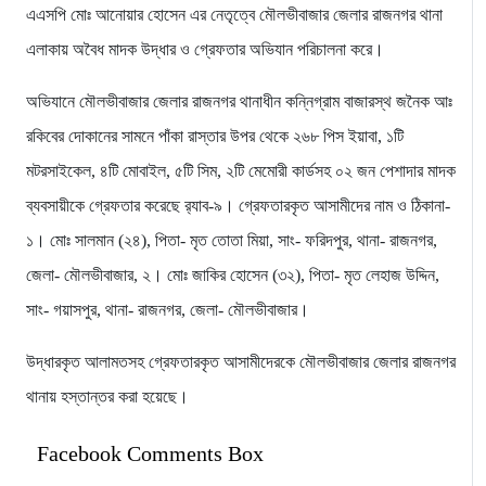
এএসপি মোঃ আনোয়ার হোসেন এর নেতৃত্বে মৌলভীবাজার জেলার রাজনগর থানা
এলাকায় অবৈধ মাদক উদ্ধার ও গ্রেফতার অভিযান পরিচালনা করে।
অভিযানে মৌলভীবাজার জেলার রাজনগর থানাধীন কন্নিগ্রাম বাজারস্থ জনৈক আঃ
রকিবের দোকানের সামনে পাঁকা রাস্তার উপর থেকে ২৬৮ পিস ইয়াবা, ১টি
মটরসাইকেল, ৪টি মোবাইল, ৫টি সিম, ২টি মেমোরী কার্ডসহ ০২ জন পেশাদার মাদক
ব্যবসায়ীকে গ্রেফতার করেছে র‌্যাব-৯। গ্রেফতারকৃত আসামীদের নাম ও ঠিকানা-
১। মোঃ সালমান (২৪), পিতা- মৃত তোতা মিয়া, সাং- ফরিদপুর, থানা- রাজনগর,
জেলা- মৌলভীবাজার, ২। মোঃ জাকির হোসেন (৩২), পিতা- মৃত লেহাজ উদ্দিন,
সাং- গয়াসপুর, থানা- রাজনগর, জেলা- মৌলভীবাজার।
উদ্ধারকৃত আলামতসহ গ্রেফতারকৃত আসামীদেরকে মৌলভীবাজার জেলার রাজনগর
থানায় হস্তান্তর করা হয়েছে।
Facebook Comments Box