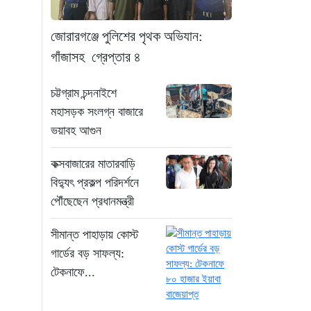
“রাষ্ট্রপতি পদ: ইসি থেকে
বিএনপির দুটি মনোনয়নপত্র
জোরারগঞ্জে পুলিশের পৃথক অভিযান:
সংগ্রহ”
গাঁজাসহ গ্রেপ্তার ৪
৬ ঘণ্টা আগে
চট্টগ্রাম চন্দনাইশে
যুক্তরাষ্ট্রের সামনে ইরানের
মহাসড়ক সংলগ্ন বাজারে
৬ শর্ত: তবেই খুলবে হরমুজ
ভয়াবহ আগুন
প্রণালি
৬ ঘণ্টা আগে
কক্সবাজারের মাতারবাড়ি
বিদ্যুৎ প্রকল্প পরিদর্শনে
মহাস্থানগড়ে নির্মাণে
পৌঁছেছেন প্রধানমন্ত্রী
স্থিতাবস্থা বজায় রাখার
নির্দেশ, আপিলের অনুমতি
সীমান্ত পাহাড়ায় কোস্ট
পেল সরকার
গার্ডের বড় সাফল্য:
৭ ঘণ্টা আগে
টেকনাফে...
কক্সবাজারের মাতারবাড়ি
বিদ্যুৎ প্রকল্প পরিদর্শনে