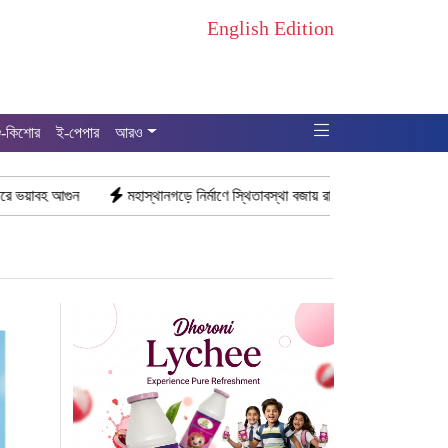
English Edition
ু-কিশোর
ই-পেপার
আরও
মহাস্থানগড়ে নির্মাণে স্থিতাবস্থা বজায় রাখার নির্দেশ, আপিলের অনুমতি পেল সরকার