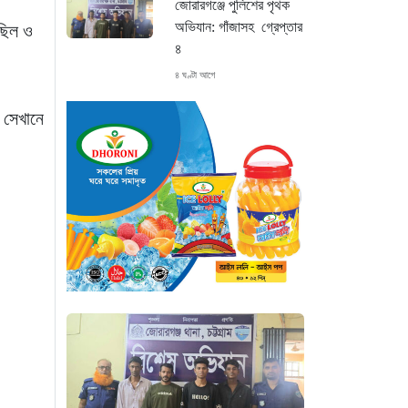
জোরারগঞ্জে পুলিশের পৃথক
অভিযান: গাঁজাসহ গ্রেপ্তার
িছিল ও
৪
৪ ঘণ্টা আগে
 সেখানে
চট্টগ্রাম চন্দনাইশে মহাসড়ক
সংলগ্ন বাজারে ভয়াবহ আগুন
৫ ঘণ্টা আগে
“হাসিনার অনুমতিতেই
ইন্টারনেট বন্ধের পরিকল্পনা
বাস্তবায়ন করেন কাদের”
৫ ঘণ্টা আগে
“চাঁদপুরে ঝটিকা সফরে
স্বাস্থ্যমন্ত্রী, সিভিল সার্জনকে
বদলির নির্দেশ”
৫ ঘণ্টা আগে