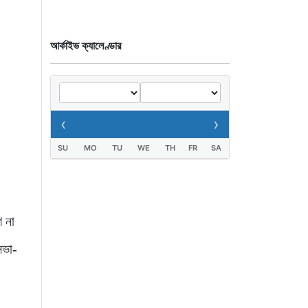
পৌঁছেছেন প্রধানমন্ত্রী
৭ ঘণ্টা আগে
আর্কাইভ ক্যালেণ্ডার
‹
›
SU
MO
TU
WE
TH
FR
SA
শ না
সভা-