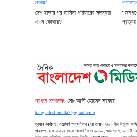
দেশ ছাড়ার পর হাসিনা পরিবারের সদস্যরা
“জনগণের
এখন কোথায়?
প্রত্যয়
প্রধান সম্পাদক:
মোঃ আলী হোসেন সরকার
bangladeshmedia3@gmail.com
প্রধান কার্যালয়: ওয়েষ্টার্ণ পান্থনিবাস (২য় তলা), ৬৯/০ বীর উত্তম কাজ
পান্থপথ, ঢাকা-১২১৫ থেকে প্রকাশিত ও ২/১-এ, আরামবাগ, ১৬৭ ইনার 