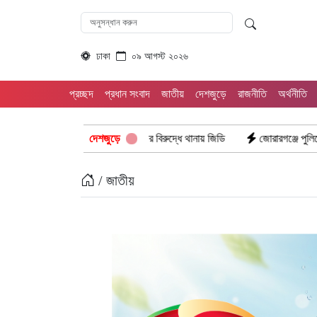
ঢাকা
০৯ আগস্ট ২০২৬
প্রচ্ছদ
প্রধান সংবাদ
জাতীয়
দেশজুড়ে
রাজনীতি
অর্থনীতি
অপপ্রচার দুই আইডির বিরুদ্ধে থানায় জিডি
দেশজুড়ে
জোরারগঞ্জে পুলিশের পৃথক অভিযান: গ
/ জাতীয়