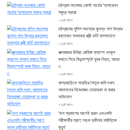
চট্টগ্রাম পতেঙ্গায় কোস্ট গার্ডের ‘অপারেশন
সমুদ্র প্রহরা
২ ঘণ্টা আগে
চট্টগ্রামের পুলিশ সদস্যের ঝুলন্ত লাশ উদ্ধার
রক্তাক্ত অবস্থায় স্ত্রী ভর্তি হাসপাতালে
২ ঘণ্টা আগে
কক্সবাজার উখিয়া রোহিঙ্গা ক্যাম্পে নলকূপ
বসাতে গিয়ে বিদ্যুৎস্পৃষ্টে যুবক নিহত, আহত
৩
৭ ঘণ্টা আগে
খাগড়াছড়িতে পাহাড়ির পৈতৃক জমি দখল:
আদালতের নিষেধাজ্ঞা তোয়াক্কা না করার
অভিযোগ
৭ ঘণ্টা আগে
‘ফল প্রকাশের আগেই ঝরল এসএসসি
পরীক্ষার্থীর প্রাণ: সড়ক দুর্ঘটনায় মর্মান্তিক
মৃত্যু’