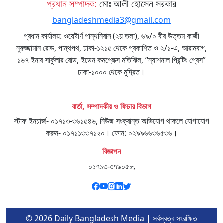
প্রধান সম্পাদক:
মোঃ আলী হোসেন সরকার
bangladeshmedia3@gmail.com
প্রধান কার্যালয়: ওয়েষ্টার্ণ পান্থনিবাস (২য় তলা), ৬৯/০ বীর উত্তম কাজী
নুরুজ্জামান রোড, পান্থপথ, ঢাকা-১২১৫ থেকে প্রকাশিত ও ২/১-এ, আরামবাগ,
১৬৭ ইনার সার্কুলার রোড, ইডেন কমপ্লেক্স মতিঝিল, “ন্যাশনাল প্রিন্টিং প্রেস”
ঢাকা-১০০০ থেকে মুদ্রিত।
বার্তা, সম্পাদকীয় ও ফিচার বিভাগ
স্টাফ ইনচার্জ- ০১৭১৩-৩৬১৫৪৬, নিউজ সংক্রান্ত অভিযোগ থাকলে যোগাযোগ
করুন- ০১৭১১৩৩৭১২০। ফোন: ০২৯৯৬৬৩৬৫৩৬।
বিজ্ঞাপন
০১৭১৩-৩৭৯০৫৮,
© 2026 Daily Bangladesh Media | সর্বস্বত্ব সংরক্ষিত