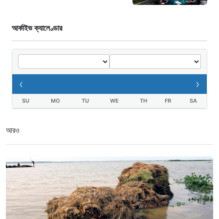
আর্কাইভ ক্যালেণ্ডার
‹
›
SU
MO
TU
WE
TH
FR
SA
আরও