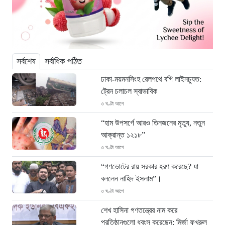
সর্বশেষ
সর্বাধিক পঠিত
ঢাকা-ময়মনসিংহ রেলপথে বগি লাইনচ্যুত:
ট্রেন চলাচল স্বাভাবিক
৩ ঘণ্টা আগে
“হাম উপসর্গে আরও তিনজনের মৃত্যু, নতুন
আক্রান্ত ১২১৮”
৩ ঘণ্টা আগে
“গণভোটের রায় সরকার হরণ করেছে? যা
বললেন নাহিদ ইসলাম”।
৩ ঘণ্টা আগে
শেখ হাসিনা গণতন্ত্রের নাম করে
প্রতিষ্ঠানগুলো ধ্বংস করেছেন: মির্জা ফখরুল