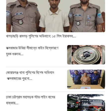
২৪ ঘণ্টা আগে
খাগড়াছড়ি রামগড় পুলিশের অভিযানে: ১৫
পিস ইয়াবাসহ যুবক গ্রেপ্তার
১ দিন আগে
খাগড়াছড়ি রামগড় পুলিশের অভিযানে: ১৫ পিস ইয়াবাসহ...
কক্সবাজার উখিয়া সীমান্তে মাইন বিস্ফোরণে
যুবক গুরুতর...
জোরারগঞ্জ থানা পুলিশের বিশেষ অভিযান
কক্সবাজারের পুরনো...
ঢাকা চট্টগ্রাম মহাসড়ক স্টার লাইন বাসের
ধাক্কায়...