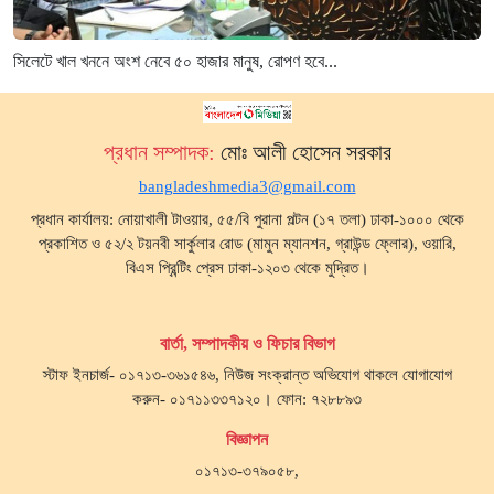
সিলেটে খাল খননে অংশ নেবে ৫০ হাজার মানুষ, রোপণ হবে...
প্রধান সম্পাদক:
মোঃ আলী হোসেন সরকার
bangladeshmedia3@gmail.com
প্রধান কার্যালয়: নোয়াখালী টাওয়ার, ৫৫/বি পুরানা পল্টন (১৭ তলা) ঢাকা-১০০০ থেকে
প্রকাশিত ও ৫২/২ টয়নবী সার্কুলার রোড (মামুন ম্যানশন, গ্রাউন্ড ফ্লোর), ওয়ারি,
বিএস প্রিন্টিং প্রেস ঢাকা-১২০৩ থেকে মুদ্রিত।
বার্তা, সম্পাদকীয় ও ফিচার বিভাগ
স্টাফ ইনচার্জ- ০১৭১৩-৩৬১৫৪৬, নিউজ সংক্রান্ত অভিযোগ থাকলে যোগাযোগ
করুন- ০১৭১১৩৩৭১২০। ফোন: ৭২৮৮৯৩
বিজ্ঞাপন
০১৭১৩-৩৭৯০৫৮,