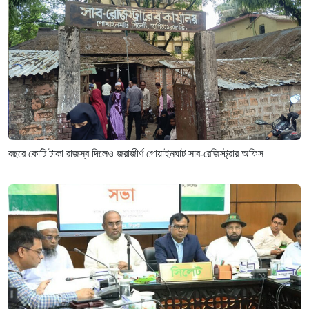
বছরে কোটি টাকা রাজস্ব দিলেও জরাজীর্ণ গোয়াইনঘাট সাব-রেজিস্ট্রার অফিস