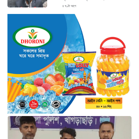
৪ ঘণ্টা আগে
থাইল্যান্ডে ভয়াবহ বন্দুক হামলা: দাদা-দাদিসহ
স্কুলে আরও ৭ জনকে হত্যা
৪ ঘণ্টা আগে
সিলেটে দুই বাসের ভয়াবহ সংঘর্ষ: ঝরে গেল
৮টি তাজা প্রাণ, হাসপাতালে ২৫
৪ ঘণ্টা আগে
সিলিন্ডার লিকেজে ভয়াবহ অগ্নিকাণ্ড: দগ্ধ ৩
জনের অবস্থা আশঙ্কাজনক
৪ ঘণ্টা আগে
খুনির দোসর ও ফ্যাসিবাদের সহযোগী’,
সাকিবকে নিয়ে বিস্ফোরক আসিফ আকবর
২৪ ঘণ্টা আগে
“ইলিয়াস আলীকে অপহরণ-হত্যা মামলা:
সাইফুর রহমান গ্রেপ্তার হচ্ছেন”