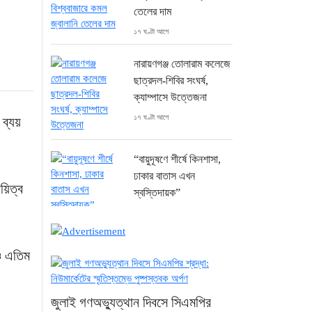
তেলের দাম
১৭ ঘণ্টা আগে
নারায়ণগঞ্জ তোলারাম কলেজে
ছাত্রদল-শিবির সংঘর্ষ,
ক্যাম্পাসে উত্তেজনা
১৭ ঘণ্টা আগে
ব্যয়
“বায়ুদূষণে শীর্ষে কিনশাসা,
ঢাকার বাতাস এখন
়িত্ব
স্বস্তিদায়ক”
১৭ ঘণ্টা আগে
“জনগণের জন্য গণতন্ত্র
 ও এতিম
চিরস্থায়ী করার প্রত্যয়
ভারপ্রাপ্ত রাষ্ট্রপতির”
১৭ ঘণ্টা আগে
জুলাই গণঅভ্যুত্থান দিবসে সিএমপির