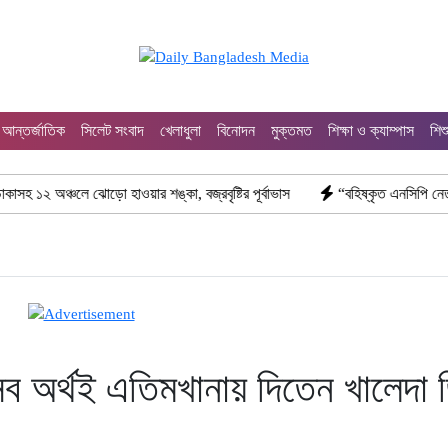
আন্তর্জাতিক
সিলেট সংবাদ
খেলাধুলা
বিনোদন
মুক্তমত
শিক্ষা ও ক্যাম্পাস
শিশ
ঞ্চলে ঝোড়ো হাওয়ার শঙ্কা, বজ্রবৃষ্টির পূর্বাভাস
“বহিষ্কৃত এনসিপি নেতা তানভীর 
ব অর্থই এতিমখানায় দিতেন খালেদা 