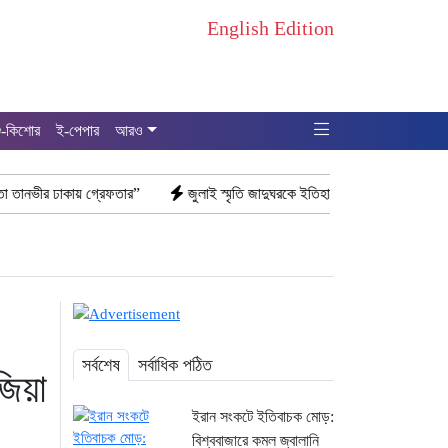
English Edition
ু-কিশোর
ই-পেপার
আরও
ঢাকায় গ্রেফতার”
জুলাই স্মৃতি জাদুঘরকে ইতিহাসের নতুন পর্যায় আখ্যা দিলেন ড. ই
সর্বশেষ
সর্বাধিক পঠিত
জিয়া
ইরান সংকটে ইতিবাচক মোড়:
বিশ্ববাজারে কমল জ্বালানি