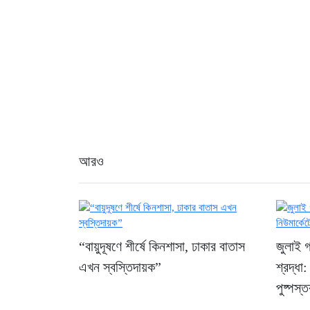
Share
আরও
“বায়ুদূষণে শীর্ষে কিনশাসা, ঢাকার বাতাস
জুলাই 
এখন স্বস্তিদায়ক”
শ্রদ্ধা:
পুষ্পস্