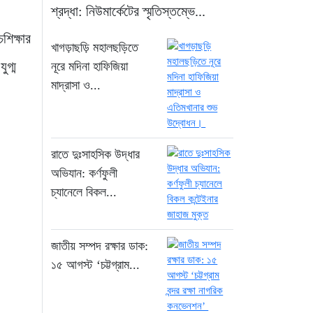
শ্রদ্ধা: নিউমার্কেটের স্মৃতিস্তম্ভে...
জুলাই গণঅভ্যুত্থান দিবসে
শিক্ষার
সিএমপির শ্রদ্ধা:
খাগড়াছড়ি মহালছড়িতে
নিউমার্কেটের স্মৃতিস্তম্ভে
ুগ্ম
নূরে মদিনা হাফিজিয়া
পুষ্পস্তবক অর্পণ
মাদ্রাসা ও...
১৯ ঘণ্টা আগে
সন্ধ্যায় ঢাকাসহ ১২ অঞ্চলে
রাতে দুঃসাহসিক উদ্ধার
ঝোড়ো হাওয়ার শঙ্কা,
অভিযান: কর্ণফুলী
বজ্রবৃষ্টির পূর্বাভাস
চ্যানেলে বিকল...
২১ ঘণ্টা আগে
“বহিষ্কৃত এনসিপি নেতা
তানভীর ঢাকায় গ্রেফতার”
জাতীয় সম্পদ রক্ষার ডাক:
২১ ঘণ্টা আগে
১৫ আগস্ট ‘চট্টগ্রাম...
জুলাই স্মৃতি জাদুঘরকে