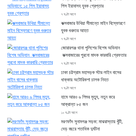
পিস ইয়াবাসহ যুবক গ্রেপ্তার
৭ ঘণ্টা আগে
কক্সবাজার উখিয়া সীমান্তে মাইন বিস্ফোরণে
যুবক গুরুতর আহত
৭ ঘণ্টা আগে
জোরারগঞ্জ থানা পুলিশের বিশেষ অভিযান
কক্সবাজারের পুরনো মাদক কারবারি গ্রেফতার
৭ ঘণ্টা আগে
ঢাকা চট্টগ্রাম মহাসড়ক স্টার লাইন বাসের
ধাক্কায় অটোরিকশা চালক নিহত
৭ ঘণ্টা আগে
হামে আরও ৬ শিশুর মৃত্যু, নতুন করে
আক্রান্ত ৮৫ জন
১০ ঘণ্টা আগে
মরণফাঁদ সুনামগঞ্জ সড়ক: মাঝরাস্তায় খুঁটি,
দেড় বছরে শতাধিক দুর্ঘটনা