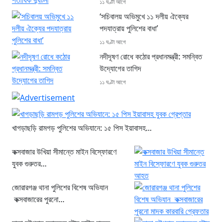
১১ ঘণ্টা আগে
‘সচিবালয় অভিমুখে ১১ দলীয় ঐক্যের
পদযাত্রায় পুলিশের বাধা’
১১ ঘণ্টা আগে
নদীদূষণ রোধে কঠোর প্রধানমন্ত্রী: সমন্বিত
উদ্যোগের তাগিদ
১১ ঘণ্টা আগে
খাগড়াছড়ি রামগড় পুলিশের অভিযানে: ১৫ পিস ইয়াবাসহ...
কক্সবাজার উখিয়া সীমান্তে মাইন বিস্ফোরণে
যুবক গুরুতর...
জোরারগঞ্জ থানা পুলিশের বিশেষ অভিযান
কক্সবাজারের পুরনো...