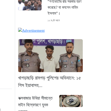
“গণভোটের রায় সরকার হরণ
করেছে? যা বললেন নাহিদ
ইসলাম”।
১২ ঘণ্টা আগে
শেখ হাসিনা গণতন্ত্রের নাম
করে প্রতিষ্ঠানগুলো ধ্বংস
করেছেন: মির্জা ফখরুল
১৩ ঘণ্টা আগে
থাইল্যান্ডে ভয়াবহ বন্দুক
হামলা: দাদা-দাদিসহ স্কুলে
আরও ৭ জনকে হত্যা
খাগড়াছড়ি রামগড় পুলিশের অভিযানে: ১৫
১৩ ঘণ্টা আগে
পিস ইয়াবাসহ...
সিলেটে দুই বাসের ভয়াবহ
কক্সবাজার উখিয়া সীমান্তে
সংঘর্ষ: ঝরে গেল ৮টি তাজা
মাইন বিস্ফোরণে যুবক
প্রাণ, হাসপাতালে ২৫
।