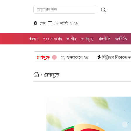
ঢাকা
০৮ আগস্ট ২০২৬
প্রচ্ছদ
প্রধান সংবাদ
জাতীয়
দেশজুড়ে
রাজনীতি
অর্থনীতি
গেল ৮টি তাজা প্রাণ, হাসপাতালে ২৫
দেশজুড়ে
সিলিন্ডার লিকেজে ভয়াবহ অগ্নিকাণ্ড: দগ্
/ দেশজুড়ে