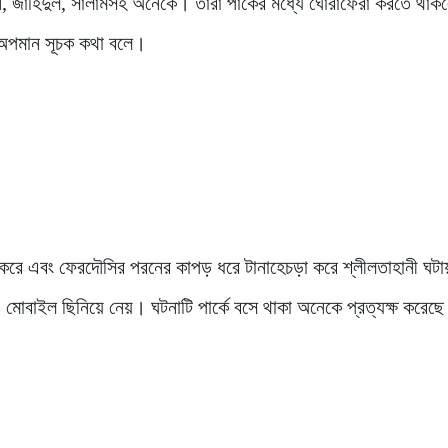
ন, জাহিদুল, সালামসহ অনেকে। তারা পার্কের মধ্যে ঘোরাফেরা করতে থাক
অপমান সূচক কথা বলে।
ট করে এবং ফেরদৌসির পরনের কাপড় ধরে টানাহেচড়া করে শ্লীলতাহানী ঘট
োবাইল ছিনিয়ে নেয়। ঘটনাটি পার্কে বসে থাকা অনেকে প্রত্যক্ষ করেছ