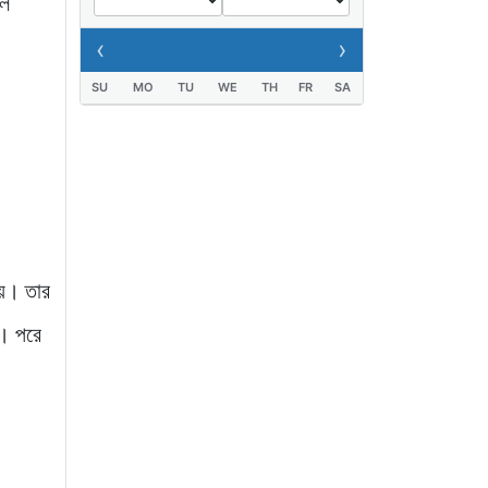
লে
যুবক গ্রেপ্তার
‹
›
১ দিন আগে
SU
MO
TU
WE
TH
FR
SA
ায়। তার
ে। পরে