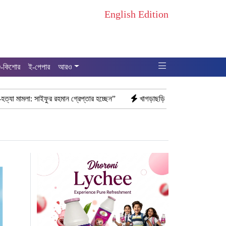
English Edition
ু-কিশোর
ই-পেপার
আরও
 গ্রেপ্তার হচ্ছেন”
খাগড়াছড়ি রামগড় পুলিশের অভিযানে: ১৫ পিস ইয়াবাসহ যুবক 