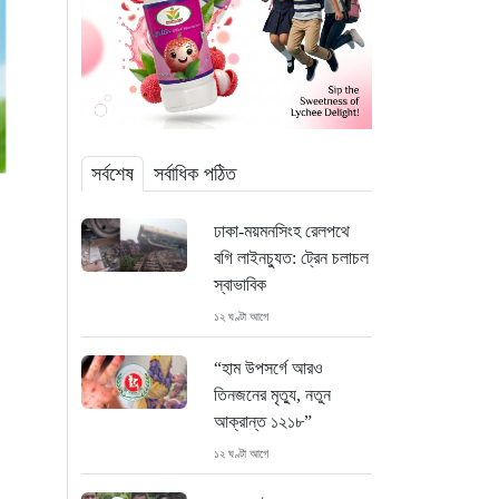
সর্বশেষ
সর্বাধিক পঠিত
ঢাকা-ময়মনসিংহ রেলপথে
বগি লাইনচ্যুত: ট্রেন চলাচল
স্বাভাবিক
১২ ঘণ্টা আগে
“হাম উপসর্গে আরও
তিনজনের মৃত্যু, নতুন
আক্রান্ত ১২১৮”
১২ ঘণ্টা আগে