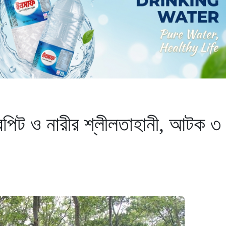
মারপিট ও নারীর শ্লীলতাহানী, আটক ৩