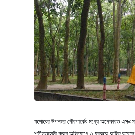
যশোরের উপশহর পৌরপার্কের মধ্যে অপেক্ষারত এসএসসি
শ্লীলতাহানী করার অভিযোগে ৩ যুবককে আটক করেছে