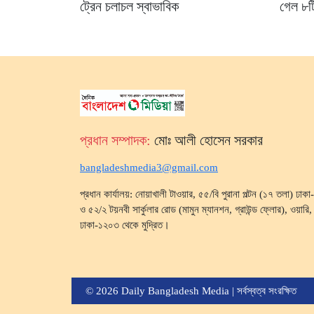
ট্রেন চলাচল স্বাভাবিক
গেল ৮টি
প্রধান সম্পাদক:
মোঃ আলী হোসেন সরকার
bangladeshmedia3@gmail.com
প্রধান কার্যালয়: নোয়াখালী টাওয়ার, ৫৫/বি পুরানা পল্টন (১৭ তলা) ঢা
ও ৫২/২ টয়নবী সার্কুলার রোড (মামুন ম্যানশন, গ্রাউন্ড ফ্লোর), ওয়ারি, ব
ঢাকা-১২০৩ থেকে মুদ্রিত।
© 2026 Daily Bangladesh Media | সর্বস্বত্ব সংরক্ষিত