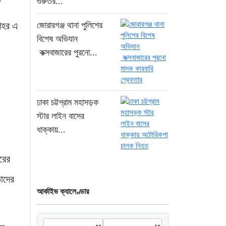
গুরুতর...
১৪ ঘণ্টা আগে
শহর এ
জোরারগঞ্জ থানা পুলিশের
সিলিন্ডার লিকেজে ভয়াবহ
অগ্নিকাণ্ড: দগ্ধ ৩ জনের
বিশেষ অভিযান
অবস্থা আশঙ্কাজনক
কক্সবাজারের পুরনো...
১৪ ঘণ্টা আগে
খুনির দোসর ও ফ্যাসিবাদের
সহযোগী’, সাকিবকে নিয়ে
ঢাকা চট্টগ্রাম মহাসড়ক
বিস্ফোরক আসিফ আকবর
স্টার লাইন বাসের
১ দিন আগে
ধাক্কায়...
“ইলিয়াস আলীকে অপহরণ-
রের
হত্যা মামলা: সাইফুর রহমান
গ্রেপ্তার হচ্ছেন”
তাদের
১ দিন আগে
আর্কাইভ ক্যালেণ্ডার
খাগড়াছড়ি রামগড় পুলিশের
অভিযানে: ১৫ পিস ইয়াবাসহ