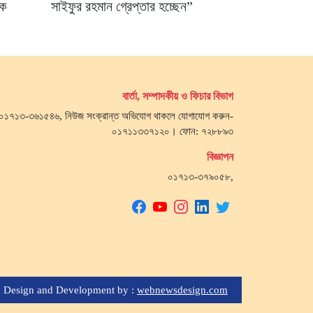
নক
সাইফুর রহমান গ্রেপ্তার হচ্ছেন”
বার্তা, সম্পাদকীয় ও ফিচার বিভাগ
জ- ০১৭১৩-৩৬১৫৪৬, নিউজ সংক্রান্ত অভিযোগ থাকলে যোগাযোগ করুন-
০১৭১১৩৩৭১২০। ফোন: ৭২৮৮৯৩
বিজ্ঞাপন
০১৭১৩-৩৭৯০৫৮,
Design and Development by :
webnewsdesign.com