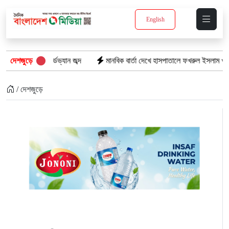
English
র্ডভ্যান জব্দ
দেশজুড়ে
মানবিক বার্তা দেখে হাসপাতালে ফখরুল ইসলাম খান সিআইপি
/ দেশজুড়ে