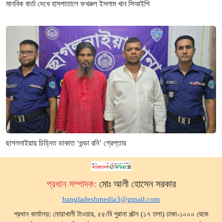
মানবিক বার্তা দেখে হাসপাতালে ফখরুল ইসলাম খান সিআইপি
ছাগলনাইয়ায় চিহ্নিত ডাকাত ‘গুন্ডা রনি’ গ্রেপ্তার
প্রধান সম্পাদক:
মোঃ আলী হোসেন সরকার
bangladeshmedia3@gmail.com
প্রধান কার্যালয়: নোয়াখালী টাওয়ার, ৫৫/বি পুরানা পল্টন (১৭ তলা) ঢাকা-১০০০ থেকে