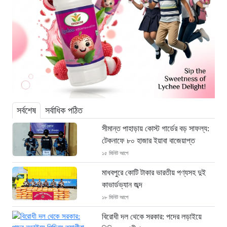
সর্বশেষ
সর্বাধিক পঠিত
সীমান্ত পাহাড়ায় কোস্ট গার্ডের বড় সাফল্য:
টেকনাফে ৮০ হাজার ইয়াবা বাজেয়াপ্ত
১৫ মিনিট আগে
মাধবপুরে কোটি টাকার ভারতীয় পণ্যসহ দুই
কাভার্ডভ্যান জব্দ
১৮ মিনিট আগে
বিরোধী দল থেকে সরকার: পদের লড়াইয়ে