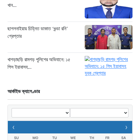
খান...
৬ ঘণ্টা আগে
ডিজিএফআইয়ের ‘আয়নাঘর’ পরিদর্শনে
আন্তর্জাতিক অপরাধ ট্রাইব্যুনালের বিচারক
ছাগলনাইয়ায় চিহ্নিত ডাকাত ‘গুন্ডা রনি’
দল
গ্রেপ্তার
৭ ঘণ্টা আগে
জুলাই জাদুঘরে দলীয় ইতিহাসের ঠাঁই হবে না:
নাহিদ ইসলাম
খাগড়াছড়ি রামগড় পুলিশের অভিযানে: ১৫
পিস ইয়াবাসহ...
৭ ঘণ্টা আগে
আর্কাইভ ক্যালেণ্ডার
‹
›
SU
MO
TU
WE
TH
FR
SA