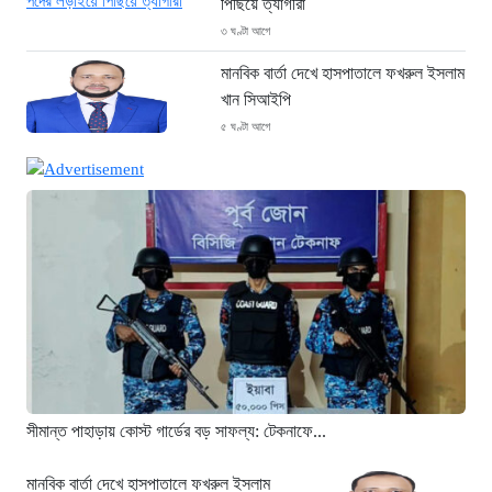
পিছিয়ে ত্যাগীরা
৩ ঘণ্টা আগে
মানবিক বার্তা দেখে হাসপাতালে ফখরুল ইসলাম
খান সিআইপি
৫ ঘণ্টা আগে
ছাগলনাইয়ায় চিহ্নিত ডাকাত ‘গুন্ডা রনি’
গ্রেপ্তার
৫ ঘণ্টা আগে
দৈনিক ৫শ টাকা মজুরীর দাবীতে বড়লেখায় চা
শ্রমিকদের গণবিক্ষোভ
৫ ঘণ্টা আগে
গ্রিসের উপকূলে ১৬৮ অভিবাসী উদ্ধার:
ভেতরে ৭২ বাংলাদেশি
৬ ঘণ্টা আগে
সীমান্ত পাহাড়ায় কোস্ট গার্ডের বড় সাফল্য: টেকনাফে...
“১/১১-তে তারেক রহমানকে আয়নাঘরে বন্দি
রাখা হয়: চিফ প্রসিকিউটর”
মানবিক বার্তা দেখে হাসপাতালে ফখরুল ইসলাম