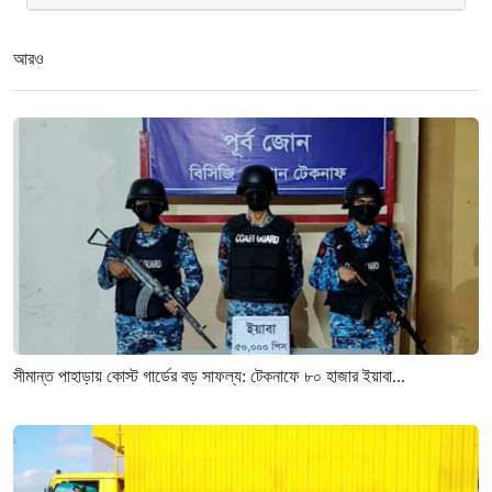
আরও
সীমান্ত পাহাড়ায় কোস্ট গার্ডের বড় সাফল্য: টেকনাফে ৮০ হাজার ইয়াবা...