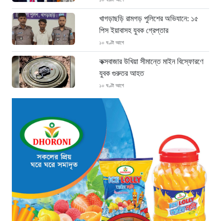
খাগড়াছড়ি রামগড় পুলিশের অভিযানে: ১৫
পিস ইয়াবাসহ যুবক গ্রেপ্তার
১০ ঘণ্টা আগে
কক্সবাজার উখিয়া সীমান্তে মাইন বিস্ফোরণে
যুবক গুরুতর আহত
১০ ঘণ্টা আগে
জোরারগঞ্জ থানা পুলিশের বিশেষ অভিযান
কক্সবাজারের পুরনো মাদক কারবারি গ্রেফতার
১০ ঘণ্টা আগে
ঢাকা চট্টগ্রাম মহাসড়ক স্টার লাইন বাসের
ধাক্কায় অটোরিকশা চালক নিহত
১১ ঘণ্টা আগে
হামে আরও ৬ শিশুর মৃত্যু, নতুন করে
আক্রান্ত ৮৫ জন
১৩ ঘণ্টা আগে