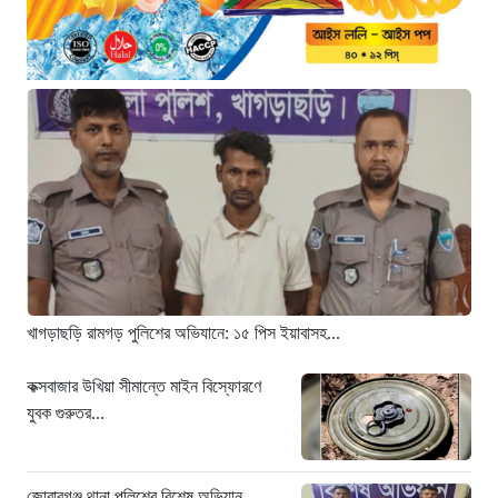
মরণফাঁদ সুনামগঞ্জ সড়ক: মাঝরাস্তায় খুঁটি,
দেড় বছরে শতাধিক দুর্ঘটনা
১৪ ঘণ্টা আগে
‘সচিবালয় অভিমুখে ১১ দলীয় ঐক্যের
পদযাত্রায় পুলিশের বাধা’
১৪ ঘণ্টা আগে
নদীদূষণ রোধে কঠোর প্রধানমন্ত্রী: সমন্বিত
উদ্যোগের তাগিদ
১৪ ঘণ্টা আগে
খাগড়াছড়ি রামগড় পুলিশের অভিযানে: ১৫ পিস ইয়াবাসহ...
কক্সবাজার উখিয়া সীমান্তে মাইন বিস্ফোরণে
যুবক গুরুতর...
জোরারগঞ্জ থানা পুলিশের বিশেষ অভিযান