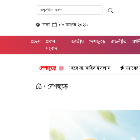
ঢাকা
০৮ আগস্ট ২০২৬
প্রচ্ছদ
প্রধান
জাতীয়
দেশজুড়ে
রাজনীতি
অর্থ
সংবাদ
 ইতিহাসের ঠাঁই হবে না: নাহিদ ইসলাম
দেশজুড়ে
ড্যাবের বর্ণাঢ্য চিকিৎসক সমাব
/ দেশজুড়ে