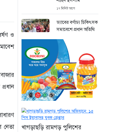
নাহিদ ইসলাম
১৭ মিনিট আগে
ড্যাবের বর্ণাঢ্য চিকিৎসক
সমাবেশে প্রধান অতিথি
ধর্ষণ ও
হিসেবে যোগ দিলেন
প্রধানমন্ত্রী তারেক রহমান
 সমাবেশ
৫৩ মিনিট আগে
ঢাকা-ময়মনসিংহ
রেলপথে বগি লাইনচ্যুত:
ীবাজার
ট্রেন চলাচল স্বাভাবিক
প্রধান
১৯ ঘণ্টা আগে
“হাম উপসর্গে আরও
তিনজনের মৃত্যু, নতুন
সাধারণ
আক্রান্ত ১২১৮”
১৯ ঘণ্টা আগে
ল নেতা
খাগড়াছড়ি রামগড় পুলিশের