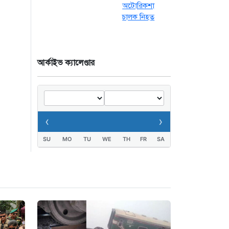
ভয়াবহ সংঘর্ষ: ঝরে গেল
৮টি তাজা প্রাণ,
হাসপাতালে ২৫
২১ ঘণ্টা আগে
আর্কাইভ ক্যালেণ্ডার
সিলিন্ডার লিকেজে
ভয়াবহ অগ্নিকাণ্ড: দগ্ধ ৩
জনের অবস্থা
আশঙ্কাজনক
‹
›
২১ ঘণ্টা আগে
SU
MO
TU
WE
TH
FR
SA