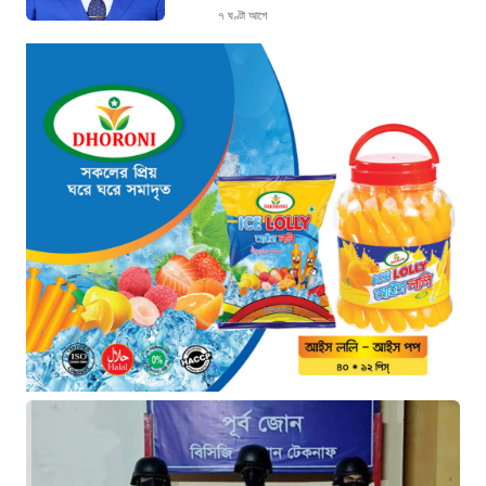
৭ ঘণ্টা আগে
ছাগলনাইয়ায় চিহ্নিত ডাকাত ‘গুন্ডা রনি’
গ্রেপ্তার
৭ ঘণ্টা আগে
দৈনিক ৫শ টাকা মজুরীর দাবীতে বড়লেখায় চা
শ্রমিকদের গণবিক্ষোভ
৭ ঘণ্টা আগে
গ্রিসের উপকূলে ১৬৮ অভিবাসী উদ্ধার:
ভেতরে ৭২ বাংলাদেশি
৮ ঘণ্টা আগে
“১/১১-তে তারেক রহমানকে আয়নাঘরে বন্দি
রাখা হয়: চিফ প্রসিকিউটর”
৮ ঘণ্টা আগে
ডিজিএফআইয়ের ‘আয়নাঘর’ পরিদর্শনে
আন্তর্জাতিক অপরাধ ট্রাইব্যুনালের বিচারক