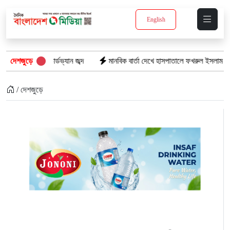
English
র্ডভ্যান জব্দ
দেশজুড়ে
মানবিক বার্তা দেখে হাসপাতালে ফখরুল ইসলাম খান সিআইপি
/ দেশজুড়ে