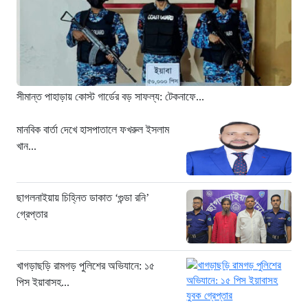
দল
৯ ঘণ্টা আগে
জুলাই জাদুঘরে দলীয় ইতিহাসের ঠাঁই হবে না:
নাহিদ ইসলাম
৯ ঘণ্টা আগে
সীমান্ত পাহাড়ায় কোস্ট গার্ডের বড় সাফল্য: টেকনাফে...
মানবিক বার্তা দেখে হাসপাতালে ফখরুল ইসলাম
খান...
ছাগলনাইয়ায় চিহ্নিত ডাকাত ‘গুন্ডা রনি’
গ্রেপ্তার
খাগড়াছড়ি রামগড় পুলিশের অভিযানে: ১৫
পিস ইয়াবাসহ...