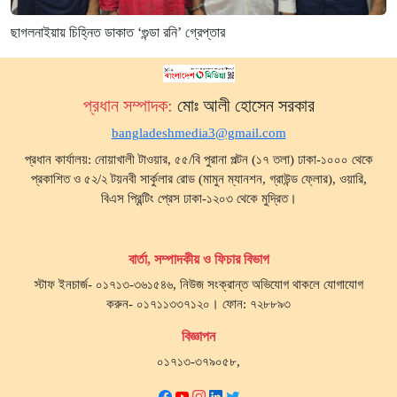
ছাগলনাইয়ায় চিহ্নিত ডাকাত ‘গুন্ডা রনি’ গ্রেপ্তার
প্রধান সম্পাদক:
মোঃ আলী হোসেন সরকার
bangladeshmedia3@gmail.com
প্রধান কার্যালয়: নোয়াখালী টাওয়ার, ৫৫/বি পুরানা পল্টন (১৭ তলা) ঢাকা-১০০০ থেকে
প্রকাশিত ও ৫২/২ টয়নবী সার্কুলার রোড (মামুন ম্যানশন, গ্রাউন্ড ফ্লোর), ওয়ারি,
বিএস প্রিন্টিং প্রেস ঢাকা-১২০৩ থেকে মুদ্রিত।
বার্তা, সম্পাদকীয় ও ফিচার বিভাগ
স্টাফ ইনচার্জ- ০১৭১৩-৩৬১৫৪৬, নিউজ সংক্রান্ত অভিযোগ থাকলে যোগাযোগ
করুন- ০১৭১১৩৩৭১২০। ফোন: ৭২৮৮৯৩
বিজ্ঞাপন
০১৭১৩-৩৭৯০৫৮,