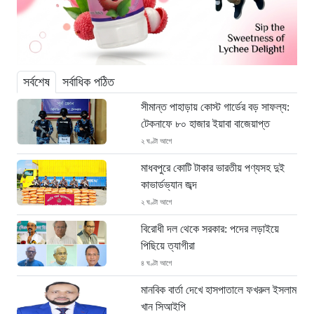
সর্বশেষ
সর্বাধিক পঠিত
সীমান্ত পাহাড়ায় কোস্ট গার্ডের বড় সাফল্য:
টেকনাফে ৮০ হাজার ইয়াবা বাজেয়াপ্ত
২ ঘণ্টা আগে
মাধবপুরে কোটি টাকার ভারতীয় পণ্যসহ দুই
কাভার্ডভ্যান জব্দ
২ ঘণ্টা আগে
বিরোধী দল থেকে সরকার: পদের লড়াইয়ে
পিছিয়ে ত্যাগীরা
৪ ঘণ্টা আগে
মানবিক বার্তা দেখে হাসপাতালে ফখরুল ইসলাম
খান সিআইপি