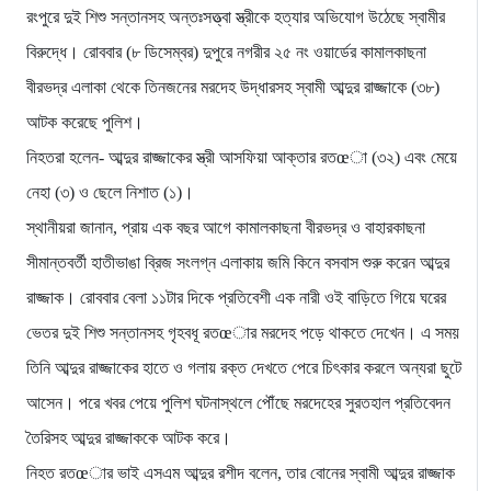
রংপুরে দুই শিশু সন্তানসহ অন্তঃসত্ত্বা স্ত্রীকে হত্যার অভিযোগ উঠেছে স্বামীর
বিরুদ্ধে। রোববার (৮ ডিসেম্বর) দুপুরে নগরীর ২৫ নং ওয়ার্ডের কামালকাছনা
বীরভদ্র এলাকা থেকে তিনজনের মরদেহ উদ্ধারসহ স্বামী আব্দুর রাজ্জাকে (৩৮)
আটক করেছে পুলিশ।
নিহতরা হলেন- আব্দুর রাজ্জাকের স্ত্রী আসফিয়া আক্তার রতœা (৩২) এবং মেয়ে
নেহা (৩) ও ছেলে নিশাত (১)।
স্থানীয়রা জানান, প্রায় এক বছর আগে কামালকাছনা বীরভদ্র ও বাহারকাছনা
সীমান্তবর্তী হাতীভাঙা ব্রিজ সংলগ্ন এলাকায় জমি কিনে বসবাস শুরু করেন আব্দুর
রাজ্জাক। রোববার বেলা ১১টার দিকে প্রতিবেশী এক নারী ওই বাড়িতে গিয়ে ঘরের
ভেতর দুই শিশু সন্তানসহ গৃহবধূ রতœার মরদেহ পড়ে থাকতে দেখেন। এ সময়
তিনি আব্দুর রাজ্জাকের হাতে ও গলায় রক্ত দেখতে পেরে চিৎকার করলে অন্যরা ছুটে
আসেন। পরে খবর পেয়ে পুলিশ ঘটনাস্থলে পৌঁছে মরদেহের সুরতহাল প্রতিবেদন
তৈরিসহ আব্দুর রাজ্জাককে আটক করে।
নিহত রতœার ভাই এসএম আব্দুর রশীদ বলেন, তার বোনের স্বামী আব্দুর রাজ্জাক