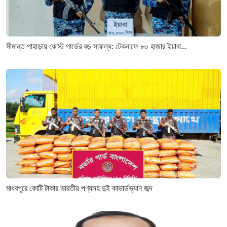
সীমান্ত পাহাড়ায় কোস্ট গার্ডের বড় সাফল্য: টেকনাফে ৮০ হাজার ইয়াবা...
মাধবপুরে কোটি টাকার ভারতীয় পণ্যসহ দুই কাভার্ডভ্যান জব্দ