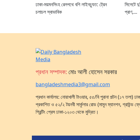
ঢাকা-ময়মনসিংহ রেলপথে বগি লাইনচ্যুত: ট্রেন
সিলেটে দ
চলাচল স্বাভাবিক
প্রাণ,...
প্রধান সম্পাদক:
মোঃ আলী হোসেন সরকার
bangladeshmedia3@gmail.com
প্রধান কার্যালয়: নোয়াখালী টাওয়ার, ৫৫/বি পুরানা পল্টন (১৭ তলা) 
প্রকাশিত ও ৫২/২ টয়নবী সার্কুলার রোড (মামুন ম্যানশন, গ্রাউন্ড ফ্
প্রিন্টিং প্রেস ঢাকা-১২০৩ থেকে মুদ্রিত।