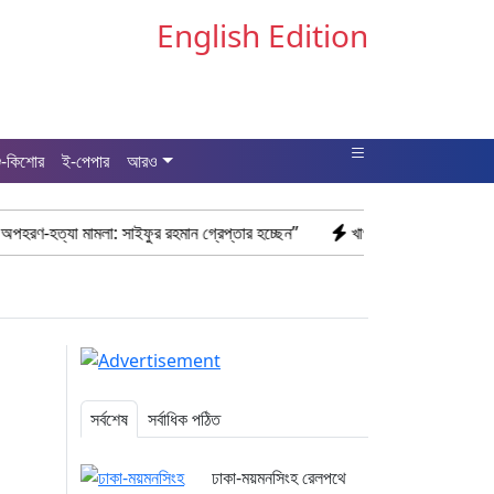
English Edition
ু-কিশোর
ই-পেপার
আরও
া: সাইফুর রহমান গ্রেপ্তার হচ্ছেন”
খাগড়াছড়ি রামগড় পুলিশের অভিযানে: ১৫ প
সর্বশেষ
সর্বাধিক পঠিত
ঢাকা-ময়মনসিংহ রেলপথে