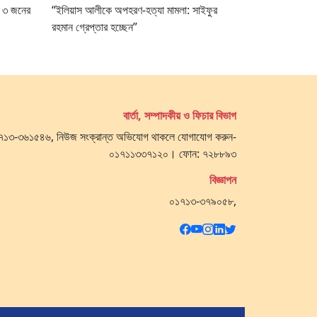
ধ ৩ জনের
“ইলিয়াস আলীকে অপহরণ-হত্যা মামলা: সাইফুর
রহমান গ্রেপ্তার হচ্ছেন”
বার্তা, সম্পাদকীয় ও ফিচার বিভাগ
 ০১৭১৩-৩৬১৫৪৬, নিউজ সংক্রান্ত অভিযোগ থাকলে যোগাযোগ করুন-
০১৭১১৩৩৭১২০। ফোন: ৭২৮৮৯৩
বিজ্ঞাপন
০১৭১৩-৩৭৯০৫৮,