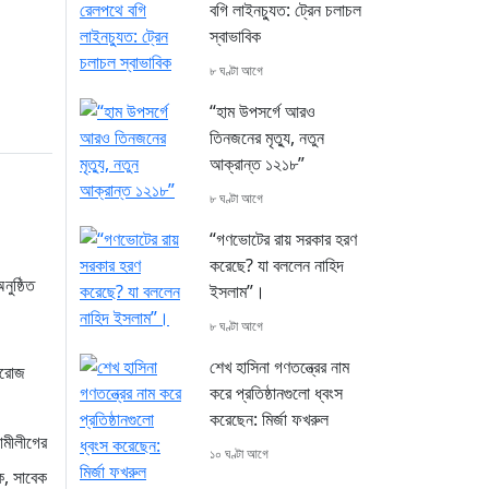
বগি লাইনচ্যুত: ট্রেন চলাচল
স্বাভাবিক
৮ ঘণ্টা আগে
“হাম উপসর্গে আরও
তিনজনের মৃত্যু, নতুন
আক্রান্ত ১২১৮”
৮ ঘণ্টা আগে
“গণভোটের রায় সরকার হরণ
করেছে? যা বললেন নাহিদ
ুষ্ঠিত
ইসলাম”।
৮ ঘণ্টা আগে
শেখ হাসিনা গণতন্ত্রের নাম
ফিরোজ
করে প্রতিষ্ঠানগুলো ধ্বংস
করেছেন: মির্জা ফখরুল
ামীলীগের
১০ ঘণ্টা আগে
ক, সাবেক