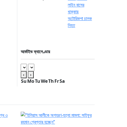
আর্কাইভ ক্যালেণ্ডার
‹
›
Su
Mo
Tu
We
Th
Fr
Sa