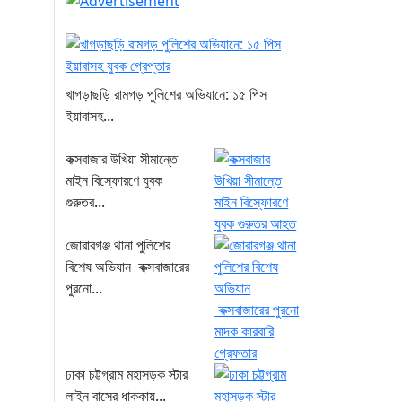
খাগড়াছড়ি রামগড় পুলিশের অভিযানে: ১৫ পিস
ইয়াবাসহ...
কক্সবাজার উখিয়া সীমান্তে
মাইন বিস্ফোরণে যুবক
গুরুতর...
জোরারগঞ্জ থানা পুলিশের
বিশেষ অভিযান কক্সবাজারের
পুরনো...
ঢাকা চট্টগ্রাম মহাসড়ক স্টার
লাইন বাসের ধাক্কায়...