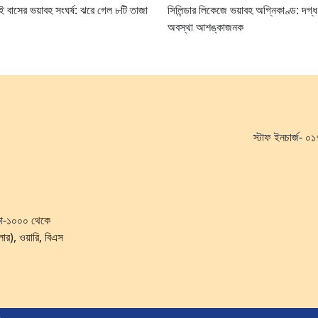
ুই বাসের ভয়াবহ সংঘর্ষ: ঝরে গেল ৮টি তাজা
সিলিন্ডার লিকেজে ভয়াবহ অগ্নিকাণ্ড: দগ্
অবস্থা আশঙ্কাজনক
স্টাফ ইনচার্জ-
ঢাকা-১০০০ থেকে
লোর), ওয়ারি, বিএস