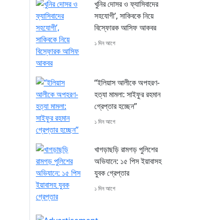
খুনির দোসর ও ফ্যাসিবাদের
সহযোগী’, সাকিবকে নিয়ে
বিস্ফোরক আসিফ আকবর
১ দিন আগে
“ইলিয়াস আলীকে অপহরণ-
হত্যা মামলা: সাইফুর রহমান
গ্রেপ্তার হচ্ছেন”
১ দিন আগে
খাগড়াছড়ি রামগড় পুলিশের
অভিযানে: ১৫ পিস ইয়াবাসহ
যুবক গ্রেপ্তার
১ দিন আগে