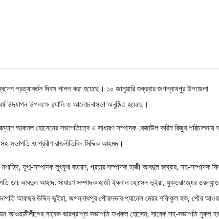
র স্বদেশ প্রত্যাবর্তন দিবস পালন করা হয়েছে। ১০ জানুয়ারি শুক্রবার জগন্নাথপুর উপজেলা
িববর্ষ উদযাপন উপলক্ষে র‌্যালি ও আলোচনাসভা অনুষ্ঠিত হয়েছে।
্যান আকমল হোসেনের সভাপতিত্বে ও সাধারণ সম্পাদক রেজাউল করিম রিজুর পরিচালনায় অন
র সহ-সভাপতি ও প্রবীণ রাজনীতিবিদ সিদ্দিক আহমদ।
াহিদ, যুগ্ম-সম্পাদক লুৎফুর রহমান, প্রচার সম্পাদক হাজী আবদুল জব্বার, সহ-সম্পাদক 
তি ডাঃ আবদুল আহাদ. সাধারণ সম্পাদক হাজী ইকবাল হোসেন ভূইয়া, যুক্তরাজ্যের ডরল্যান্ড
সভাপতি আফছর উদ্দিন ভূইয়া, জগন্নাথপুর পৌরসভার প্যানেল মেয়র শফিকুল হক, পৌর আওয়
উনিয়ন আওয়ামীলীগের সাবেক ভারপ্রাপ্ত সভাপতি ফখরুল হোসেন, সাবেক সহ-সভাপতি নুরুল হ