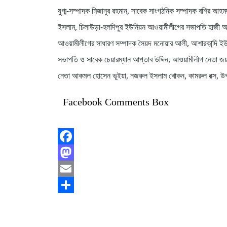
যুগ্ম-সম্পাদক মিজানুর রহমান, সাবেক সাংগঠনিক সম্পাদক বশির আহ
ইসলাম, চিলাউড়া-হলদিপুর ইউনিয়ন আওয়ামীলীগের সভাপতি হাজী আবদ
আওয়ামীলীগের সাধারণ সম্পাদক সৈয়দ মনোয়ার আলী, আশারকান্দি 
সভাপতি ও সাবেক চেয়ারম্যান আপ্তাব উদ্দিন, আওয়ামীলীগ নেতা জয়ন
নেতা আকমল হোসেন ভূইয়া, নজরুল ইসলাম খোকন, কামরুল বক্স, উপ
Facebook Comments Box
Facebook
Mastodon
Email
Share