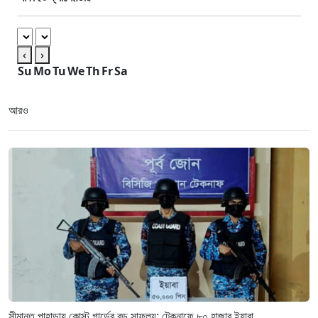
‹
›
Su
Mo
Tu
We
Th
Fr
Sa
আরও
সীমান্ত পাহাড়ায় কোস্ট গার্ডের বড় সাফল্য: টেকনাফে ৮০ হাজার ইয়াবা...