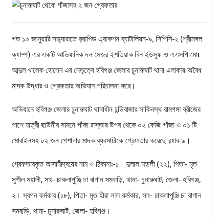
গত ১০ জানুয়ারি সন্ধ্যারাতে র‌্যাপিড এ্যাকশন ব্যাটালিয়ন-৯, সিপিসি-২ (শ্রীমঙ্গল
ক্যাম্প) এর একটি আভিযানিক দল মেজর ইশতিয়াক বিন ইউসুফ ও এএসপি মোঃ
আব্দুল খালেক হোসেন এর নেতৃত্বে হবিগঞ্জ জেলার চুনারুঘাট থানা এলাকায় অবৈধ
মাদক উদ্ধার ও গ্রেফতার অভিযান পরিচালনা করে।
অভিযানে হবিগঞ্জ জেলার চুনারুঘাট থানাধীন চন্ডিবাজার সাকিনস্থ রামগঙ্গা ব্রীজের
পাশে যাত্রী ছাউনীর সামনে পাঁকা রাস্তার উপর থেকে ০২ কেজি গাঁজা ও ০১ টি
মোবাইলসহ ০২ জন পেশাদার মাদক ব্যবসায়ীকে গ্রেফতার করেছে র‌্যাব-৯।
গ্রেফতারকৃত আসামীদ্বয়ের নাম ও ঠিকানাঃ-১। দুলাল মহালী (২২), পিতা- মৃত
সুশীল মহালী, সাং- চাকলাপুঞ্জি চা বাগান সমবাড়ি, থানা- চুনারুঘাট, জেলা- হবিগঞ্জ,
২। স্বপন কর্মকার (১৮), পিতা- মৃত হীরা লাল কর্মকার, সাং- চাকলাপুঞ্জি চা বাগান
সমবাড়ি, থানা- চুনারুঘাট, জেলা- হবিগঞ্জ।