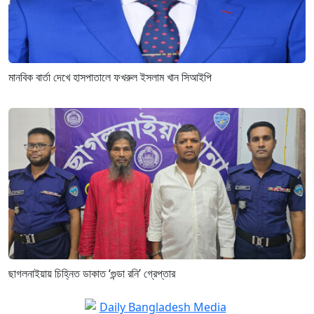
মানবিক বার্তা দেখে হাসপাতালে ফখরুল ইসলাম খান সিআইপি
ছাগলনাইয়ায় চিহ্নিত ডাকাত ‘গুন্ডা রনি’ গ্রেপ্তার