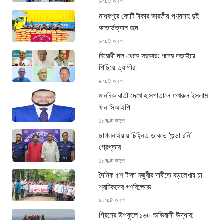
৬ ঘণ্টা আগে
মাধবপুরে কোটি টাকার ভারতীয় পণ্যসহ দুই
কাভার্ডভ্যান জব্দ
৬ ঘণ্টা আগে
বিরোধী দল থেকে সরকার: পদের লড়াইয়ে
পিছিয়ে ত্যাগীরা
৮ ঘণ্টা আগে
মানবিক বার্তা দেখে হাসপাতালে ফখরুল ইসলাম
খান সিআইপি
১১ ঘণ্টা আগে
ছাগলনাইয়ায় চিহ্নিত ডাকাত ‘গুন্ডা রনি’
গ্রেপ্তার
১১ ঘণ্টা আগে
দৈনিক ৫শ টাকা মজুরীর দাবীতে বড়লেখায় চা
শ্রমিকদের গণবিক্ষোভ
১১ ঘণ্টা আগে
গ্রিসের উপকূলে ১৬৮ অভিবাসী উদ্ধার: