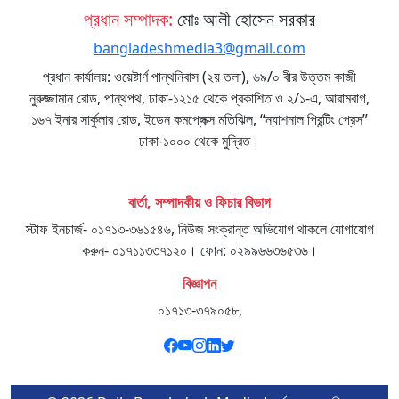
প্রধান সম্পাদক:
মোঃ আলী হোসেন সরকার
bangladeshmedia3@gmail.com
প্রধান কার্যালয়: ওয়েষ্টার্ণ পান্থনিবাস (২য় তলা), ৬৯/০ বীর উত্তম কাজী
নুরুজ্জামান রোড, পান্থপথ, ঢাকা-১২১৫ থেকে প্রকাশিত ও ২/১-এ, আরামবাগ,
১৬৭ ইনার সার্কুলার রোড, ইডেন কমপ্লেক্স মতিঝিল, “ন্যাশনাল প্রিন্টিং প্রেস”
ঢাকা-১০০০ থেকে মুদ্রিত।
বার্তা, সম্পাদকীয় ও ফিচার বিভাগ
স্টাফ ইনচার্জ- ০১৭১৩-৩৬১৫৪৬, নিউজ সংক্রান্ত অভিযোগ থাকলে যোগাযোগ
করুন- ০১৭১১৩৩৭১২০। ফোন: ০২৯৯৬৬৩৬৫৩৬।
বিজ্ঞাপন
০১৭১৩-৩৭৯০৫৮,