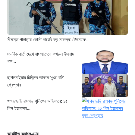
সীমান্ত পাহাড়ায় কোস্ট গার্ডের বড় সাফল্য: টেকনাফে...
মানবিক বার্তা দেখে হাসপাতালে ফখরুল ইসলাম
খান...
ছাগলনাইয়ায় চিহ্নিত ডাকাত ‘গুন্ডা রনি’
গ্রেপ্তার
খাগড়াছড়ি রামগড় পুলিশের অভিযানে: ১৫
পিস ইয়াবাসহ...
আর্কাইভ ক্যালেণ্ডার