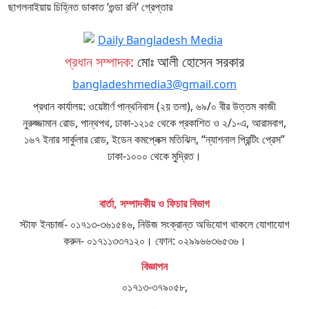
ছাগলনাইয়ায় চিহ্নিত ডাকাত ‘গুন্ডা রনি’ গ্রেপ্তার
প্রধান সম্পাদক:
মোঃ আলী হোসেন সরকার
bangladeshmedia3@gmail.com
প্রধান কার্যালয়: ওয়েষ্টার্ণ পান্থনিবাস (২য় তলা), ৬৯/০ বীর উত্তম কাজী
নুরুজ্জামান রোড, পান্থপথ, ঢাকা-১২১৫ থেকে প্রকাশিত ও ২/১-এ, আরামবাগ,
১৬৭ ইনার সার্কুলার রোড, ইডেন কমপ্লেক্স মতিঝিল, “ন্যাশনাল প্রিন্টিং প্রেস”
ঢাকা-১০০০ থেকে মুদ্রিত।
বার্তা, সম্পাদকীয় ও ফিচার বিভাগ
স্টাফ ইনচার্জ- ০১৭১৩-৩৬১৫৪৬, নিউজ সংক্রান্ত অভিযোগ থাকলে যোগাযোগ
করুন- ০১৭১১৩৩৭১২০। ফোন: ০২৯৯৬৬৩৬৫৩৬।
বিজ্ঞাপন
০১৭১৩-৩৭৯০৫৮,