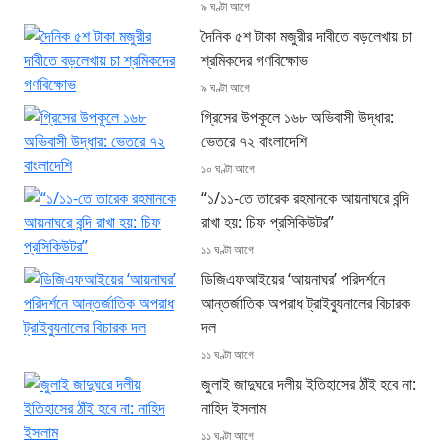
৯ ঘণ্টা আগে
দৈনিক ৫শ টাকা মজুরীর দাবীতে বড়লেখায় চা
শ্রমিকদের গণবিক্ষোভ
৯ ঘণ্টা আগে
গ্রিসের উপকূলে ১৬৮ অভিবাসী উদ্ধার:
ভেতরে ৭২ বাংলাদেশি
১০ ঘণ্টা আগে
“১/১১-তে তারেক রহমানকে আয়নাঘরে বন্দি
রাখা হয়: চিফ প্রসিকিউটর”
১১ ঘণ্টা আগে
ডিজিএফআইয়ের ‘আয়নাঘর’ পরিদর্শনে
আন্তর্জাতিক অপরাধ ট্রাইব্যুনালের বিচারক
দল
১১ ঘণ্টা আগে
জুলাই জাদুঘরে দলীয় ইতিহাসের ঠাঁই হবে না:
নাহিদ ইসলাম
১১ ঘণ্টা আগে