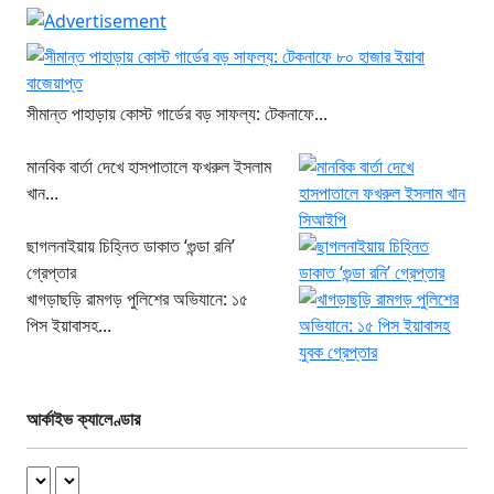
সীমান্ত পাহাড়ায় কোস্ট গার্ডের বড় সাফল্য: টেকনাফে...
মানবিক বার্তা দেখে হাসপাতালে ফখরুল ইসলাম
খান...
ছাগলনাইয়ায় চিহ্নিত ডাকাত ‘গুন্ডা রনি’
গ্রেপ্তার
খাগড়াছড়ি রামগড় পুলিশের অভিযানে: ১৫
পিস ইয়াবাসহ...
আর্কাইভ ক্যালেণ্ডার