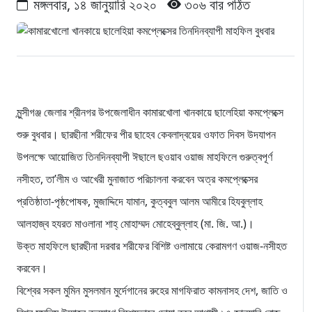
মঙ্গলবার, ১৪ জানুয়ারি ২০২০
৩০৬ বার পঠিত
মুন্সীগঞ্জ জেলার শ্রীনগর উপজেলাধীন কামারখোলা খানকায়ে ছালেহিয়া কমপ্লেক্সে
শুরু বুধবার। ছারছীনা শরীফের পীর ছাহেব কেবলাদ্বয়ের ওফাত দিবস উদযাপন
উপলক্ষে আয়োজিত তিনদিনব্যাপী ঈছালে ছওয়াব ওয়াজ মাহফিলে গুরুত্বপূর্ণ
নসীহত, তা’লীম ও আখেরী মুনাজাত পরিচালনা করবেন অত্র কমপ্লেক্সের
প্রতিষ্ঠাতা-পৃষ্ঠপোষক, মুজাদ্দিদে যামান, কুত্ববুল আলম আমীরে হিযবুল্লাহ
আলহাজ্ব হযরত মাওলানা শাহ্ মোহাম্মদ মোহেব্বুল্লাহ (মা. জি. আ.)।
উক্ত মাহফিলে ছারছীনা দরবার শরীফের বিশিষ্ট ওলামায়ে কেরামগণ ওয়াজ-নসীহত
করবেন।
বিশ্বের সকল মুমিন মুসলমান মুর্দেগানের রুহের মাগফিরাত কামনাসহ দেশ, জাতি ও