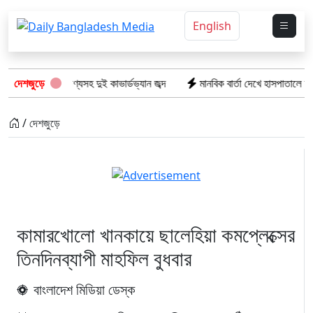
English
ার ভারতীয় পণ্যসহ দুই কাভার্ডভ্যান জব্দ
দেশজুড়ে
মানবিক বার্তা দেখে হাসপাতালে ফখরুল 
/ দেশজুড়ে
কামারখোলো খানকায়ে ছালেহিয়া কমপ্লেক্সের
তিনদিনব্যাপী মাহফিল বুধবার
বাংলাদেশ মিডিয়া ডেস্ক