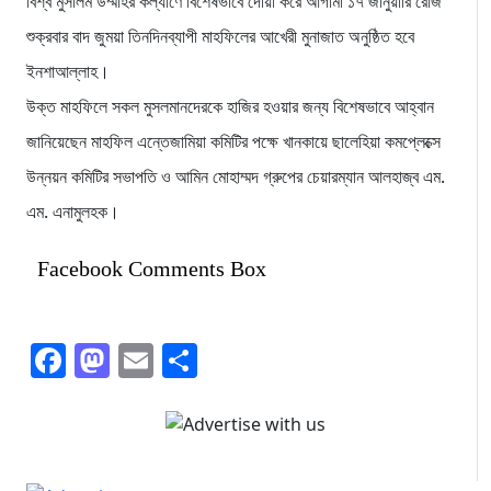
বিশ্ব মুসলিম উম্মাহর কল্যাণে বিশেষভাবে দোয়া করে আগামী ১৭ জানুয়ারি রোজ
শুক্রবার বাদ জুময়া তিনদিনব্যাপী মাহফিলের আখেরী মুনাজাত অনুষ্ঠিত হবে
ইনশাআল্লাহ।
উক্ত মাহফিলে সকল মুসলমানদেরকে হাজির হওয়ার জন্য বিশেষভাবে আহ্বান
জানিয়েছেন মাহফিল এন্তেজামিয়া কমিটির পক্ষে খানকায়ে ছালেহিয়া কমপ্লেক্সে
উন্নয়ন কমিটির সভাপতি ও আমিন মোহাম্মদ গ্রুপের চেয়ারম্যান আলহাজ্ব এম.
এম. এনামুলহক।
Facebook Comments Box
Facebook
Mastodon
Email
Share