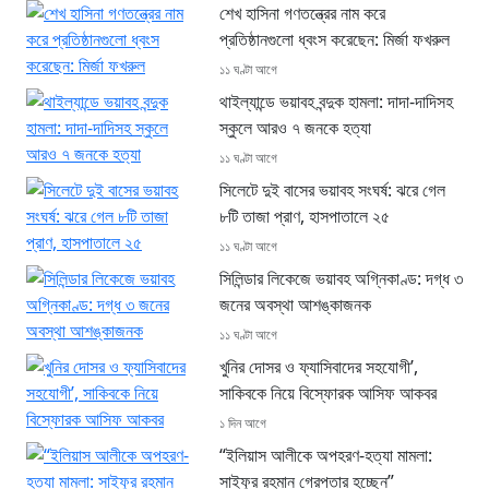
শেখ হাসিনা গণতন্ত্রের নাম করে
প্রতিষ্ঠানগুলো ধ্বংস করেছেন: মির্জা ফখরুল
১১ ঘণ্টা আগে
থাইল্যান্ডে ভয়াবহ বন্দুক হামলা: দাদা-দাদিসহ
স্কুলে আরও ৭ জনকে হত্যা
১১ ঘণ্টা আগে
সিলেটে দুই বাসের ভয়াবহ সংঘর্ষ: ঝরে গেল
৮টি তাজা প্রাণ, হাসপাতালে ২৫
১১ ঘণ্টা আগে
সিলিন্ডার লিকেজে ভয়াবহ অগ্নিকাণ্ড: দগ্ধ ৩
জনের অবস্থা আশঙ্কাজনক
১১ ঘণ্টা আগে
খুনির দোসর ও ফ্যাসিবাদের সহযোগী’,
সাকিবকে নিয়ে বিস্ফোরক আসিফ আকবর
১ দিন আগে
“ইলিয়াস আলীকে অপহরণ-হত্যা মামলা:
সাইফুর রহমান গ্রেপ্তার হচ্ছেন”