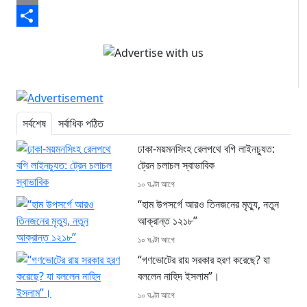
Email
Share
সর্বশেষ
সর্বাধিক পঠিত
ঢাকা-ময়মনসিংহ রেলপথে বগি লাইনচ্যুত:
ট্রেন চলাচল স্বাভাবিক
১০ ঘণ্টা আগে
“হাম উপসর্গে আরও তিনজনের মৃত্যু, নতুন
আক্রান্ত ১২১৮”
১০ ঘণ্টা আগে
“গণভোটের রায় সরকার হরণ করেছে? যা
বললেন নাহিদ ইসলাম”।
১০ ঘণ্টা আগে