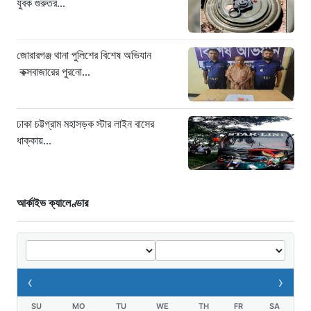
যুবক গুরুতর...
৮ ঘণ্টা আগে
‘সচিবালয় অভিমুখে ১১ দলীয় ঐক্যের
পদযাত্রায় পুলিশের বাধা’
জোরারগঞ্জ থানা পুলিশের বিশেষ অভিযান
৮ ঘণ্টা আগে
কক্সবাজারের পুরনো...
নদীদূষণ রোধে কঠোর প্রধানমন্ত্রী: সমন্বিত
উদ্যোগের তাগিদ
ঢাকা চট্টগ্রাম মহাসড়ক স্টার লাইন বাসের
৮ ঘণ্টা আগে
ধাক্কায়...
আর্কাইভ ক্যালেণ্ডার
‹
›
SU
MO
TU
WE
TH
FR
SA