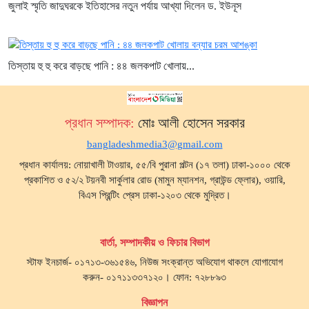
জুলাই স্মৃতি জাদুঘরকে ইতিহাসের নতুন পর্যায় আখ্যা দিলেন ড. ইউনূস
তিস্তায় হু হু করে বাড়ছে পানি : ৪৪ জলকপাট খোলায়...
প্রধান সম্পাদক:
মোঃ আলী হোসেন সরকার
bangladeshmedia3@gmail.com
প্রধান কার্যালয়: নোয়াখালী টাওয়ার, ৫৫/বি পুরানা পল্টন (১৭ তলা) ঢাকা-১০০০ থেকে
প্রকাশিত ও ৫২/২ টয়নবী সার্কুলার রোড (মামুন ম্যানশন, গ্রাউন্ড ফ্লোর), ওয়ারি,
বিএস প্রিন্টিং প্রেস ঢাকা-১২০৩ থেকে মুদ্রিত।
বার্তা, সম্পাদকীয় ও ফিচার বিভাগ
স্টাফ ইনচার্জ- ০১৭১৩-৩৬১৫৪৬, নিউজ সংক্রান্ত অভিযোগ থাকলে যোগাযোগ
করুন- ০১৭১১৩৩৭১২০। ফোন: ৭২৮৮৯৩
বিজ্ঞাপন