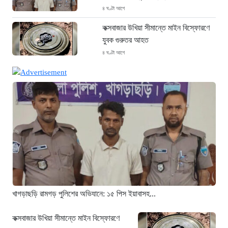
৪ ঘণ্টা আগে
কক্সবাজার উখিয়া সীমান্তে মাইন বিস্ফোরণে
যুবক গুরুতর আহত
৪ ঘণ্টা আগে
জোরারগঞ্জ থানা পুলিশের বিশেষ অভিযান
কক্সবাজারের পুরনো মাদক কারবারি গ্রেফতার
৪ ঘণ্টা আগে
ঢাকা চট্টগ্রাম মহাসড়ক স্টার লাইন বাসের
ধাক্কায় অটোরিকশা চালক নিহত
৫ ঘণ্টা আগে
হামে আরও ৬ শিশুর মৃত্যু, নতুন করে
আক্রান্ত ৮৫ জন
৮ ঘণ্টা আগে
খাগড়াছড়ি রামগড় পুলিশের অভিযানে: ১৫ পিস ইয়াবাসহ...
মরণফাঁদ সুনামগঞ্জ সড়ক: মাঝরাস্তায় খুঁটি,
দেড় বছরে শতাধিক দুর্ঘটনা
কক্সবাজার উখিয়া সীমান্তে মাইন বিস্ফোরণে