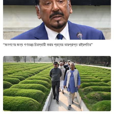
“জনগণের জন্য গণতন্ত্র চিরস্থায়ী করার প্রত্যয় ভারপ্রাপ্ত রাষ্ট্রপতির”