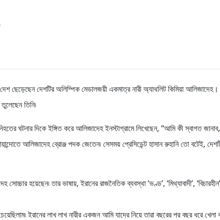
ানিয়ে দেশ ছেড়েছেন দেশটির অলিম্পিক মেডালজয়ী একমাত্র নারী অ্যাথলিট কিমিয়া আলিজাদেহ।
 তুলেছেন তিনি৷
হতের ঘটনার দিকে ইঙ্গিত করে আলিজাদেহ ইনস্টাগ্রামে লিখেছেন, ‘‘আমি কী স্বাগত জানাব,
ন্দোতে আলিজাদেহ ব্রোঞ্জ পদক জেতেন৷ সেসময় প্রেসিডেন্ট হাসান রুহানি তো বটেই, দেশট
েহ সোচ্চার হয়েছেন৷ তার ভাষায়, ইরানের রাজনৈতিক ব্যবস্থা ‘ভণ্ড’, ‘মিথ্যাবাদী’, ‘বিচারহীন
েয়েছিলাম৷ ইরানের লাখ লাখ নারীর একজন আমি যাদের নিয়ে তারা বছরের পর বছর ধরে খেলা 