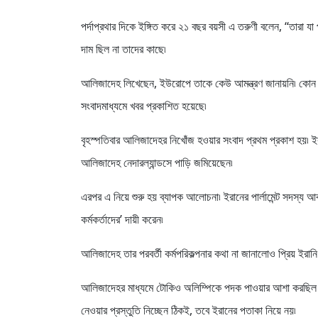
পর্দাপ্রথার দিকে ইঙ্গিত করে ২১ বছর বয়সী এ তরুণী বলেন, ‘‘তারা
দাম ছিল না তাদের কাছে৷
আলিজাদেহ লিখেছেন, ইউরোপে তাকে কেউ আমন্ত্রণ জানায়নি৷ কোন দে
সংবাদমাধ্যমে খবর প্রকাশিত হয়েছে৷
বৃহস্পতিবার আলিজাদেহর নিখোঁজ হওয়ার সংবাদ প্রথম প্রকাশ হয়৷ ই
আলিজাদেহ নেদারল্যান্ডসে পাড়ি জমিয়েছেন৷
এরপর এ নিয়ে শুরু হয় ব্যাপক আলোচনা৷ ইরানের পার্লামেন্ট সদস্য
কর্মকর্তাদের’ দায়ী করেন৷
আলিজাদেহ তার পরবর্তী কর্মপরিকল্পনার কথা না জানালোও প্রিয় ইরান
আলিজাদেহর মাধ্যমে টোকিও অলিম্পিকে পদক পাওয়ার আশা করছিল ইর
নেওয়ার প্রস্তুতি নিচ্ছেন ঠিকই, তবে ইরানের পতাকা নিয়ে নয়৷