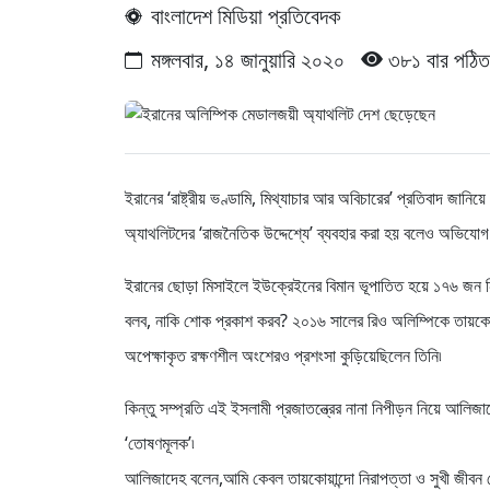
বাংলাদেশ মিডিয়া প্রতিবেদক
মঙ্গলবার, ১৪ জানুয়ারি ২০২০
৩৮১ বার পঠিত
ইরানের ‘রাষ্ট্রীয় ভণ্ডামি, মিথ্যাচার আর অবিচারের’ প্রতিবাদ জ
অ্যাথলিটদের ‘রাজনৈতিক উদ্দেশ্যে’ ব্যবহার করা হয় বলেও অভিযোগ
ইরানের ছোড়া মিসাইলে ইউক্রেইনের বিমান ভূপাতিত হয়ে ১৭৬ জন নি
বলব, নাকি শোক প্রকাশ করব? ২০১৬ সালের রিও অলিম্পিকে তায়কোয়া
অপেক্ষাকৃত রক্ষণশীল অংশেরও প্রশংসা কুড়িয়েছিলেন তিনি৷
কিন্তু সম্প্রতি এই ইসলামী প্রজাতন্ত্রের নানা নিপীড়ন নিয়ে আলিজাদ
‘তোষণমূলক’৷
আলিজাদেহ বলেন,আমি কেবল তায়কোয়ান্দো নিরাপত্তা ও সুখী জীবন চ