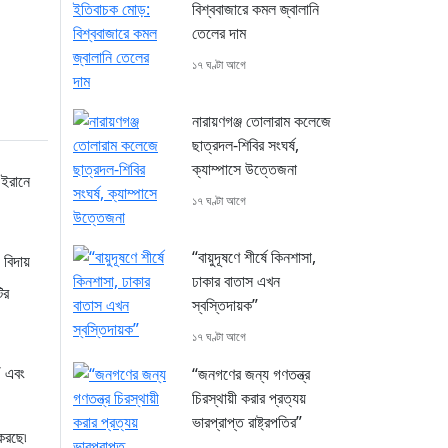
বিশ্ববাজারে কমল জ্বালানি
তেলের দাম
১৭ ঘণ্টা আগে
নারায়ণগঞ্জ তোলারাম কলেজে
ছাত্রদল-শিবির সংঘর্ষ,
ক্যাম্পাসে উত্তেজনা
 ইরানে
১৭ ঘণ্টা আগে
“বায়ুদূষণে শীর্ষে কিনশাসা,
 বিদায়
ঢাকার বাতাস এখন
ির
স্বস্তিদায়ক”
১৭ ঘণ্টা আগে
’ এবং
“জনগণের জন্য গণতন্ত্র
চিরস্থায়ী করার প্রত্যয়
ভারপ্রাপ্ত রাষ্ট্রপতির”
করছে৷