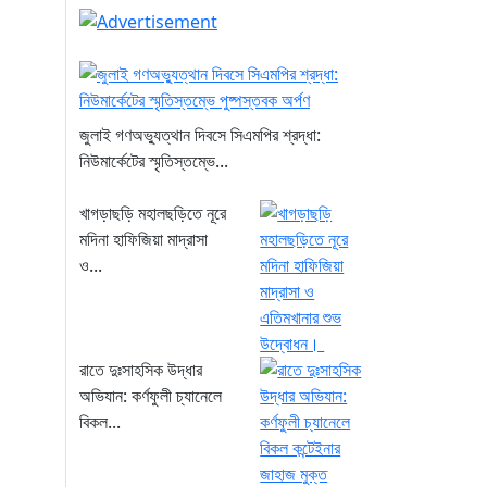
জুলাই গণঅভ্যুত্থান দিবসে সিএমপির শ্রদ্ধা:
নিউমার্কেটের স্মৃতিস্তম্ভে...
খাগড়াছড়ি মহালছড়িতে নূরে
মদিনা হাফিজিয়া মাদ্রাসা
ও...
রাতে দুঃসাহসিক উদ্ধার
অভিযান: কর্ণফুলী চ্যানেলে
বিকল...