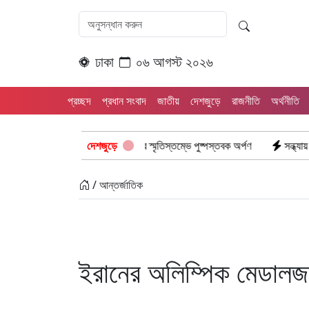
ঢাকা
০৬ আগস্ট ২০২৬
প্রচ্ছদ
প্রধান সংবাদ
জাতীয়
দেশজুড়ে
রাজনীতি
অর্থনীতি
র শ্রদ্ধা: নিউমার্কেটের স্মৃতিস্তম্ভে পুষ্পস্তবক অর্পণ
দেশজুড়ে
সন্ধ্যায় ঢাকাসহ ১২ অঞ্চল
/ আন্তর্জাতিক
ইরানের অলিম্পিক মেডালজয়