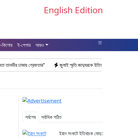
English Edition
ু-কিশোর
ই-পেপার
আরও
য় গ্রেফতার”
জুলাই স্মৃতি জাদুঘরকে ইতিহাসের নতুন পর্যায় আখ্যা দিলেন ড. ইউনূস
সর্বশেষ
সর্বাধিক পঠিত
ইরান সংকটে ইতিবাচক মোড়: