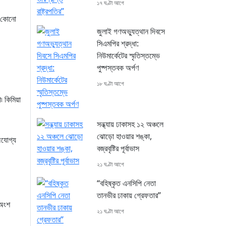
১৭ ঘণ্টা আগে
র কোনো
জুলাই গণঅভ্যুত্থান দিবসে
সিএমপির শ্রদ্ধা:
নিউমার্কেটের স্মৃতিস্তম্ভে
পুষ্পস্তবক অর্পণ
১৮ ঘণ্টা আগে
৷ কিমিয়া
সন্ধ্যায় ঢাকাসহ ১২ অঞ্চলে
ঝোড়ো হাওয়ার শঙ্কা,
অযোগ্য
বজ্রবৃষ্টির পূর্বাভাস
২১ ঘণ্টা আগে
“বহিষ্কৃত এনসিপি নেতা
তানভীর ঢাকায় গ্রেফতার”
 অংশ
২১ ঘণ্টা আগে