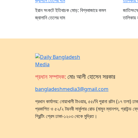
ইরান সংকটে ইতিবাচক মোড়: বিশ্ববাজারে কমল
জাতিসংঘের 
জ্বালানি তেলের দাম
তালিকায় ন
প্রধান সম্পাদক:
মোঃ আলী হোসেন সরকার
bangladeshmedia3@gmail.com
প্রধান কার্যালয়: নোয়াখালী টাওয়ার, ৫৫/বি পুরানা পল্টন (১৭ তলা) 
প্রকাশিত ও ৫২/২ টয়নবী সার্কুলার রোড (মামুন ম্যানশন, গ্রাউন্ড ফ্
প্রিন্টিং প্রেস ঢাকা-১২০৩ থেকে মুদ্রিত।