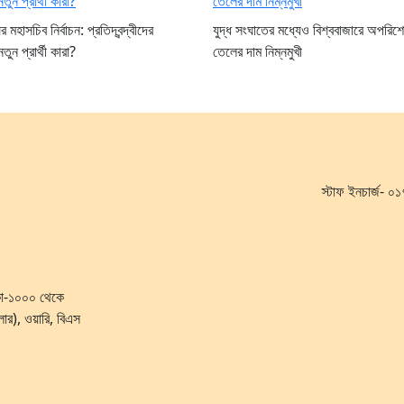
মহাসচিব নির্বাচন: প্রতিদ্বন্দ্বীদের
যুদ্ধ সংঘাতের মধ্যেও বিশ্ববাজারে অপরিশ
তুন প্রার্থী কারা?
তেলের দাম নিম্নমুখী
স্টাফ ইনচার্জ-
ঢাকা-১০০০ থেকে
লোর), ওয়ারি, বিএস