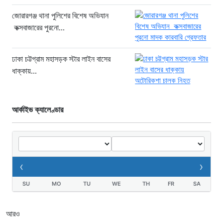
সিলিন্ডার লিকেজে ভয়াবহ অগ্নিকাণ্ড: দগ্ধ ৩
জোরারগঞ্জ থানা পুলিশের বিশেষ অভিযান
জনের অবস্থা আশঙ্কাজনক
কক্সবাজারের পুরনো...
৬ ঘণ্টা আগে
খুনির দোসর ও ফ্যাসিবাদের সহযোগী’,
ঢাকা চট্টগ্রাম মহাসড়ক স্টার লাইন বাসের
সাকিবকে নিয়ে বিস্ফোরক আসিফ আকবর
ধাক্কায়...
১ দিন আগে
“ইলিয়াস আলীকে অপহরণ-হত্যা মামলা:
সাইফুর রহমান গ্রেপ্তার হচ্ছেন”
আর্কাইভ ক্যালেণ্ডার
১ দিন আগে
খাগড়াছড়ি রামগড় পুলিশের অভিযানে: ১৫
পিস ইয়াবাসহ যুবক গ্রেপ্তার
১ দিন আগে
‹
›
SU
MO
TU
WE
TH
FR
SA
আরও