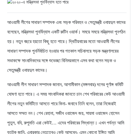
আওয়ামী লীগের সাধারণ সম্পাদক এবং সড়ক পরিবহন ও সেতুমন্ত্রী ওবায়দুল কাদের
বলেছেন, মন্ত্রিসভা পুনর্বিন্যাস একটি রুটিন ওয়ার্ক। সময়ে সময়ে মন্ত্রিসভা পুনর্গঠন
হয়। নতুন বছরে হয়তো কিছু হতে পারে। দ্বিতীয়বারের মতো আওয়ামী লীগের
সাধারণ সম্পাদক পুনর্নির্বাচিত হওয়ার পর গতকাল সচিবালয়ে সড়ক মন্ত্রণালয়ের
সভাকক্ষে সাংবাদিকদের সঙ্গে শুভেচ্ছা বিনিময়কালে এসব কথা বলেন সড়ক ও
সেতুমন্ত্রী ওবায়দুল কাদের।
আওয়ামী লীগ সাধারণ সম্পাদক জানান, আগামীকাল (মঙ্গলবার) দলের পূর্ণাঙ্গ কমিটি
ঘোষণা হতে পারে। এ সময় সাংবাদিকরা জানতে চান শেখ পরিবারের কেউ আওয়ামী
লীগের নতুন কমিটিতে আসতে পারে কিনা- জবাবে তিনি বলেন, তারা নিজেরাই
আসতে সম্মত নন। শেখ রেহানা, সজীব ওয়াজেদ জয়, সায়মা ওয়াজেদ হোসেন
পুতুল, ববি, রুপুমতি এরা কেউই… এদের পরিবারের সিদ্ধান্ত। এখন পর্যন্ত আমি
যতটুকু জানি, এবারকার নেতৃত্বেও কেউ আসবেন- এমন কোনো ইঙ্গিত আমি