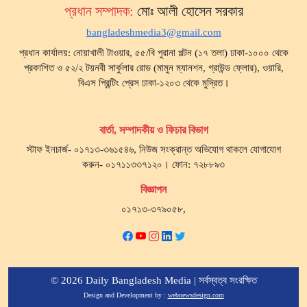
প্রধান সম্পাদক:
মোঃ আলী হোসেন সরকার
bangladeshmedia3@gmail.com
প্রধান কার্যালয়: নোয়াখালী টাওয়ার, ৫৫/বি পুরানা পল্টন (১৭ তলা) ঢাকা-১০০০ থেকে
প্রকাশিত ও ৫২/২ টয়নবী সার্কুলার রোড (মামুন ম্যানশন, গ্রাউন্ড ফ্লোর), ওয়ারি,
বিএস প্রিন্টিং প্রেস ঢাকা-১২০৩ থেকে মুদ্রিত।
বার্তা, সম্পাদকীয় ও ফিচার বিভাগ
স্টাফ ইনচার্জ- ০১৭১৩-৩৬১৫৪৬, নিউজ সংক্রান্ত অভিযোগ থাকলে যোগাযোগ
করুন- ০১৭১১৩৩৭১২০। ফোন: ৭২৮৮৯৩
বিজ্ঞাপন
০১৭১৩-৩৭৯০৫৮,
© 2026 Daily Bangladesh Media | সর্বস্বত্ব সংরক্ষিত
Design and Development by :
webnewsdesign.com