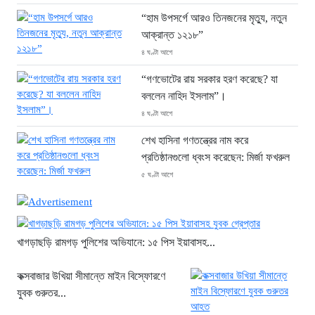
“হাম উপসর্গে আরও তিনজনের মৃত্যু, নতুন
আক্রান্ত ১২১৮”
৪ ঘণ্টা আগে
“গণভোটের রায় সরকার হরণ করেছে? যা
বললেন নাহিদ ইসলাম”।
৪ ঘণ্টা আগে
শেখ হাসিনা গণতন্ত্রের নাম করে
প্রতিষ্ঠানগুলো ধ্বংস করেছেন: মির্জা ফখরুল
৫ ঘণ্টা আগে
থাইল্যান্ডে ভয়াবহ বন্দুক হামলা: দাদা-দাদিসহ
স্কুলে আরও ৭ জনকে হত্যা
৫ ঘণ্টা আগে
খাগড়াছড়ি রামগড় পুলিশের অভিযানে: ১৫ পিস ইয়াবাসহ...
সিলেটে দুই বাসের ভয়াবহ সংঘর্ষ: ঝরে গেল
কক্সবাজার উখিয়া সীমান্তে মাইন বিস্ফোরণে
৮টি তাজা প্রাণ, হাসপাতালে ২৫
যুবক গুরুতর...
৬ ঘণ্টা আগে