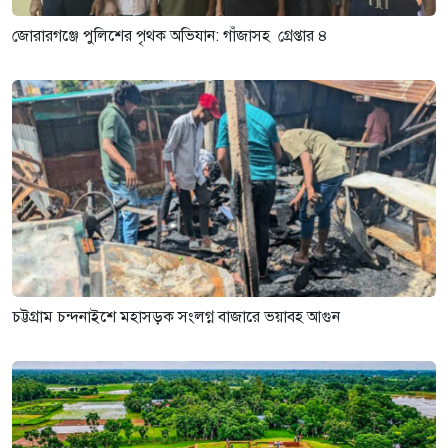
জোরারগঞ্জে পুলিশের পৃথক অভিযান: গাঁজাসহ গ্রেপ্তার ৪
চট্টগ্রাম চন্দনাইশে মহাসড়ক সংলগ্ন বাজারে ভয়াবহ আগুন