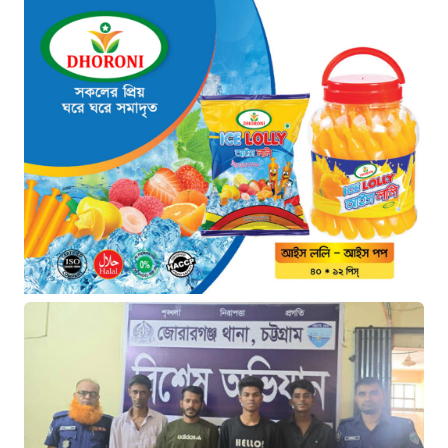
মনোনয়নপত্র সংগ্রহ”
২ ঘণ্টা আগে
যুক্তরাষ্ট্রের সামনে ইরানের ৬ শর্ত:
তবেই খুলবে হরমুজ প্রণালি
৩ ঘণ্টা আগে
মহাস্থানগড়ে নির্মাণে স্থিতাবস্থা বজায়
রাখার নির্দেশ, আপিলের অনুমতি পেল
সরকার
৩ ঘণ্টা আগে
কক্সবাজারের মাতারবাড়ি বিদ্যুৎ প্রকল্প
পরিদর্শনে পৌঁছেছেন প্রধানমন্ত্রী
৪ ঘণ্টা আগে
সীমান্ত পাহাড়ায় কোস্ট গার্ডের বড়
সাফল্য: টেকনাফে ৮০ হাজার ইয়াবা
বাজেয়াপ্ত
২০ ঘণ্টা আগে