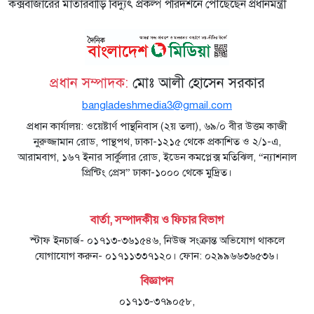
কক্সবাজারের মাতারবাড়ি বিদ্যুৎ প্রকল্প পরিদর্শনে পৌঁছেছেন প্রধানমন্ত্রী
প্রধান সম্পাদক:
মোঃ আলী হোসেন সরকার
bangladeshmedia3@gmail.com
প্রধান কার্যালয়: ওয়েষ্টার্ণ পান্থনিবাস (২য় তলা), ৬৯/০ বীর উত্তম কাজী
নুরুজ্জামান রোড, পান্থপথ, ঢাকা-১২১৫ থেকে প্রকাশিত ও ২/১-এ,
আরামবাগ, ১৬৭ ইনার সার্কুলার রোড, ইডেন কমপ্লেক্স মতিঝিল, “ন্যাশনাল
প্রিন্টিং প্রেস” ঢাকা-১০০০ থেকে মুদ্রিত।
বার্তা, সম্পাদকীয় ও ফিচার বিভাগ
স্টাফ ইনচার্জ- ০১৭১৩-৩৬১৫৪৬, নিউজ সংক্রান্ত অভিযোগ থাকলে
যোগাযোগ করুন- ০১৭১১৩৩৭১২০। ফোন: ০২৯৯৬৬৩৬৫৩৬।
বিজ্ঞাপন
০১৭১৩-৩৭৯০৫৮,