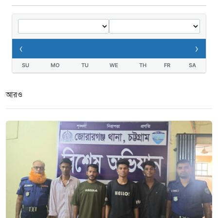
‹
›
SU
MO
TU
WE
TH
FR
SA
আরও