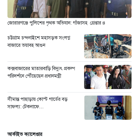
মাধবপুরে কোটি টাকার ভারতীয়
পণ্যসহ দুই কাভার্ডভ্যান জব্দ
২০ ঘণ্টা আগে
জোরারগঞ্জে পুলিশের পৃথক অভিযান: গাঁজাসহ গ্রেপ্তার ৪
চট্টগ্রাম চন্দনাইশে মহাসড়ক সংলগ্ন
বাজারে ভয়াবহ আগুন
কক্সবাজারের মাতারবাড়ি বিদ্যুৎ প্রকল্প
পরিদর্শনে পৌঁছেছেন প্রধানমন্ত্রী
সীমান্ত পাহাড়ায় কোস্ট গার্ডের বড়
সাফল্য: টেকনাফে...
আর্কাইভ ক্যালেণ্ডার