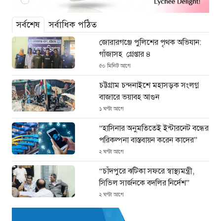
সর্বশেষ
সর্বাধিক পঠিত
জোরারগঞ্জে পুলিশের পৃথক অভিযান:
গাঁজাসহ গ্রেপ্তার ৪
৫০ মিনিট আগে
চট্টগ্রাম চন্দনাইশে মহাসড়ক সংলগ্ন
বাজারে ভয়াবহ আগুন
১ ঘণ্টা আগে
“হাসিনার অনুমতিতেই ইন্টারনেট বন্ধের
পরিকল্পনা বাস্তবায়ন করেন কাদের”
২ ঘণ্টা আগে
“চাঁদপুরে ঝটিকা সফরে স্বাস্থ্যমন্ত্রী,
সিভিল সার্জনকে বদলির নির্দেশ”
২ ঘণ্টা আগে
“রাষ্ট্রপতি পদ: ইসি থেকে বিএনপির দুটি