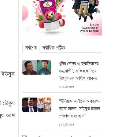
সর্বশেষ
সর্বাধিক পঠিত
খুনির দোসর ও ফ্যাসিবাদের
সহযোগী’, সাকিবকে নিয়ে
ার ইউসুফ
বিস্ফোরক আসিফ আকবর
১২ ঘণ্টা আগে
“ইলিয়াস আলীকে অপহরণ-
ি চৌকুস
হত্যা মামলা: সাইফুর রহমান
নুষ অংশ
গ্রেপ্তার হচ্ছেন”
১২ ঘণ্টা আগে