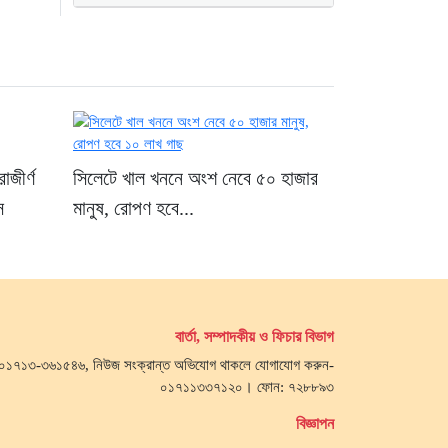
নদীদূষণ রোধে কঠোর
প্রধানমন্ত্রী: সমন্বিত
উদ্যোগের তাগিদ
১৭ ঘণ্টা আগে
াজীর্ণ
সিলেটে খাল খননে অংশ নেবে ৫০ হাজার
স
মানুষ, রোপণ হবে...
বার্তা, সম্পাদকীয় ও ফিচার বিভাগ
জ- ০১৭১৩-৩৬১৫৪৬, নিউজ সংক্রান্ত অভিযোগ থাকলে যোগাযোগ করুন-
০১৭১১৩৩৭১২০। ফোন: ৭২৮৮৯৩
বিজ্ঞাপন