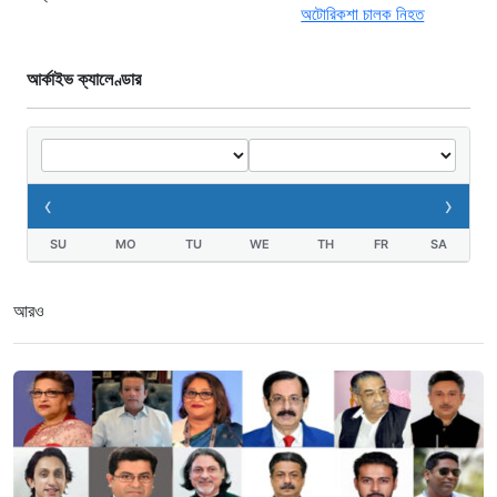
আর্কাইভ ক্যালেণ্ডার
‹
›
SU
MO
TU
WE
TH
FR
SA
আরও