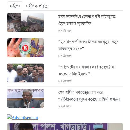
সর্বশেষ
সর্বাধিক পঠিত
ঢাকা-ময়মনসিংহ রেলপথে বগি লাইনচ্যুত:
ট্রেন চলাচল স্বাভাবিক
৮ ঘণ্টা আগে
“হাম উপসর্গে আরও তিনজনের মৃত্যু, নতুন
আক্রান্ত ১২১৮”
৮ ঘণ্টা আগে
“গণভোটের রায় সরকার হরণ করেছে? যা
বললেন নাহিদ ইসলাম”।
৮ ঘণ্টা আগে
শেখ হাসিনা গণতন্ত্রের নাম করে
প্রতিষ্ঠানগুলো ধ্বংস করেছেন: মির্জা ফখরুল
৯ ঘণ্টা আগে
থাইল্যান্ডে ভয়াবহ বন্দুক হামলা: দাদা-দাদিসহ
স্কুলে আরও ৭ জনকে হত্যা