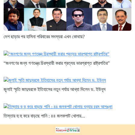
দেশ ছাড়ার পর হাসিনা পরিবারের সদস্যরা এখন কোথায়?
“জনগণের জন্য গণতন্ত্র চিরস্থায়ী করার প্রত্যয় ভারপ্রাপ্ত রাষ্ট্রপতির”
জুলাই স্মৃতি জাদুঘরকে ইতিহাসের নতুন পর্যায় আখ্যা দিলেন ড. ইউনূস
তিস্তায় হু হু করে বাড়ছে পানি : ৪৪ জলকপাট খোলায়...