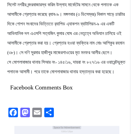
সিলেট নগরীর বন্দরবাজারস্থ করিম উল্লাহ মার্কেটের সামনে থেকে পলাতক এক
আসামীকে গ্রেপ্তার করেছে র‌্যাব-৯। মঙ্গলবার (৩ ডিসেম্বর) বিকাল সাড়ে চারটার
দিকে গোপন সংবাদের ভিত্তিতে র‌্যাপিড এ্যাকশন ব্যাটালিয়ন-৯ এর একটি
আভিযানিক দল এএসপি সত্যজিৎ কুমার ঘোষ এর নেতৃত্বে অভিযান চালিয়ে ওই
আসামীকে গ্রেপ্তার করা হয়। গ্রেপ্তার হওয়া ব্যক্তির নাম মোঃ আশিকুর রহমান
(৩৮)। সে দণি সুরমার হাজীপুর মাজেরগাওয়ের মৃত মনফর আলীর ছেলে।
সে মোগলাবাজার থানায় সিআর নং- ১৪৫/১৬, দায়রা নং ৮২৭/১৬ এর ওয়ারেন্টভুক্ত
পলাতক আসামী। পরে তাকে মোগলাবাজার থানায় হস্তান্তর করা হয়েছে।
Facebook Comments Box
Facebook
Mastodon
Email
Share