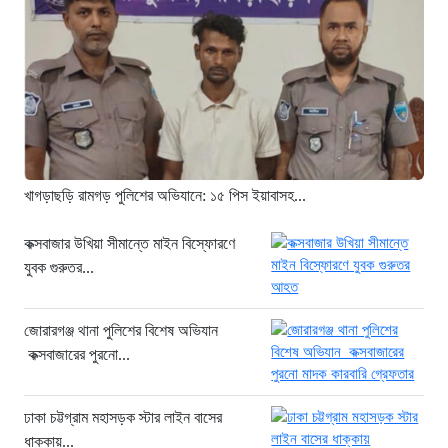
৯ ঘণ্টা আগে
সিলেটে দুই বাসের ভয়াবহ সংঘর্ষ: ঝরে গেল
৮টি তাজা প্রাণ, হাসপাতালে ২৫
৯ ঘণ্টা আগে
সিলিন্ডার লিকেজে ভয়াবহ অগ্নিকাণ্ড: দগ্ধ ৩
জনের অবস্থা আশঙ্কাজনক
১০ ঘণ্টা আগে
খাগড়াছড়ি রামগড় পুলিশের অভিযানে: ১৫ পিস ইয়াবাসহ...
খুনির দোসর ও ফ্যাসিবাদের সহযোগী’,
সাকিবকে নিয়ে বিস্ফোরক আসিফ আকবর
কক্সবাজার উখিয়া সীমান্তে মাইন বিস্ফোরণে
যুবক গুরুতর...
১ দিন আগে
“ইলিয়াস আলীকে অপহরণ-হত্যা মামলা:
সাইফুর রহমান গ্রেপ্তার হচ্ছেন”
জোরারগঞ্জ থানা পুলিশের বিশেষ অভিযান
কক্সবাজারের পুরনো...
১ দিন আগে
খাগড়াছড়ি রামগড় পুলিশের অভিযানে: ১৫
পিস ইয়াবাসহ যুবক গ্রেপ্তার
ঢাকা চট্টগ্রাম মহাসড়ক স্টার লাইন বাসের
ধাক্কায়...
১ দিন আগে