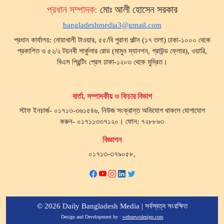
প্রধান সম্পাদক:
মোঃ আলী হোসেন সরকার
bangladeshmedia3@gmail.com
প্রধান কার্যালয়: নোয়াখালী টাওয়ার, ৫৫/বি পুরানা পল্টন (১৭ তলা) ঢাকা-১০০০ থেকে
প্রকাশিত ও ৫২/২ টয়নবী সার্কুলার রোড (মামুন ম্যানশন, গ্রাউন্ড ফ্লোর), ওয়ারি,
বিএস প্রিন্টিং প্রেস ঢাকা-১২০৩ থেকে মুদ্রিত।
বার্তা, সম্পাদকীয় ও ফিচার বিভাগ
স্টাফ ইনচার্জ- ০১৭১৩-৩৬১৫৪৬, নিউজ সংক্রান্ত অভিযোগ থাকলে যোগাযোগ
করুন- ০১৭১১৩৩৭১২০। ফোন: ৭২৮৮৯৩
বিজ্ঞাপন
০১৭১৩-৩৭৯০৫৮,
© 2026 Daily Bangladesh Media | সর্বস্বত্ব সংরক্ষিত
Design and Development by :
webnewsdesign.com