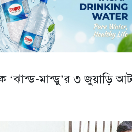
 ‘ঝান্ড-মান্ডু’র ৩ জুয়াড়ি আ