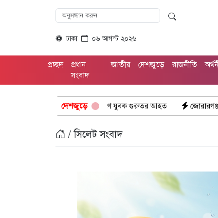
ঢাকা
০৬ আগস্ট ২০২৬
প্রচ্ছদ
প্রধান
জাতীয়
দেশজুড়ে
রাজনীতি
অর্থ
সংবাদ
 মাইন বিস্ফোরণে যুবক গুরুতর আহত
দেশজুড়ে
জোরারগঞ্জ থানা পুলিশের বিশেষ অ
/ সিলেট সংবাদ