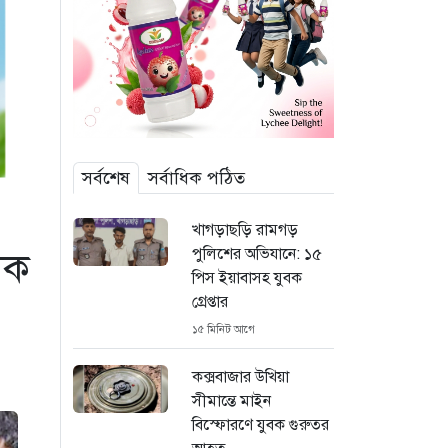
সর্বশেষ
সর্বাধিক পঠিত
খাগড়াছড়ি রামগড়
পুলিশের অভিযানে: ১৫
টক
পিস ইয়াবাসহ যুবক
গ্রেপ্তার
১৫ মিনিট আগে
কক্সবাজার উখিয়া
সীমান্তে মাইন
বিস্ফোরণে যুবক গুরুতর