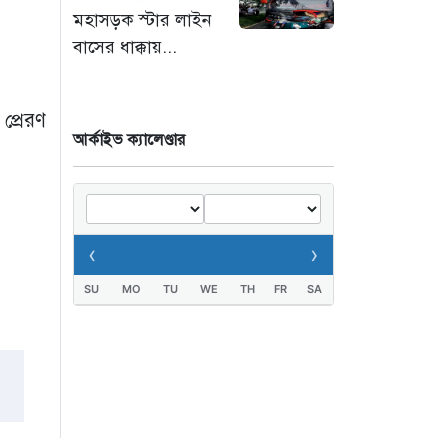
কোথায়?
মহাসড়ক স্টার লাইন
৫ ঘণ্টা আগে
বাসের ধাক্কায়...
ইরান সংকটে ইতিবাচক
মোড়: বিশ্ববাজারে কমল
প্রেরণ
জ্বালানি তেলের দাম
আর্কাইভ ক্যালেণ্ডার
১ দিন আগে
‹
›
SU
MO
TU
WE
TH
FR
SA