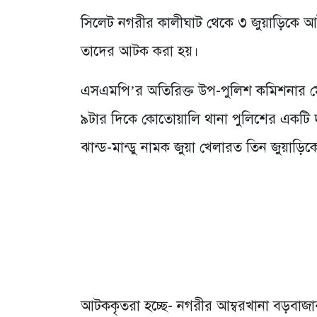
সিলেট নগরীর কালীঘাট থেকে ৩ জুয়াড়িকে আ
তাদের আটক করা হয়।
এসএমপি’র অতিরিক্ত উপ-পুলিশ কমিশনার মো.
৯টার দিকে কোতোয়ালি থানা পুলিশের একটি 
ঝান্ড-মান্ডু নামক জুয়া খেলারত তিন জুয়াড়
আটককৃতরা হচ্ছে- নগরীর আম্বরখানা বড়বাজা