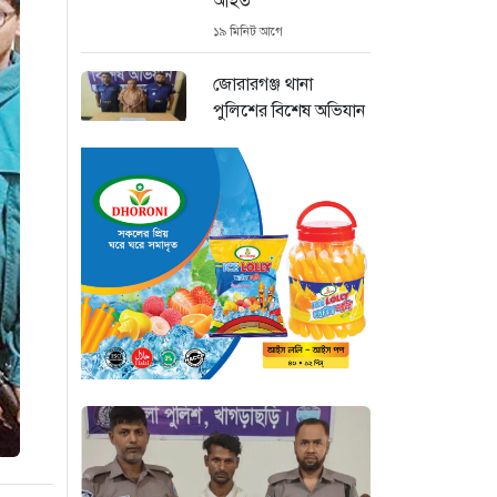
আহত
১৯ মিনিট আগে
জোরারগঞ্জ থানা
পুলিশের বিশেষ অভিযান
কক্সবাজারের পুরনো
মাদক কারবারি গ্রেফতার
২৪ মিনিট আগে
ঢাকা চট্টগ্রাম মহাসড়ক
স্টার লাইন বাসের ধাক্কায়
অটোরিকশা চালক নিহত
৩৩ মিনিট আগে
হামে আরও ৬ শিশুর
মৃত্যু, নতুন করে আক্রান্ত
৮৫ জন
৪ ঘণ্টা আগে