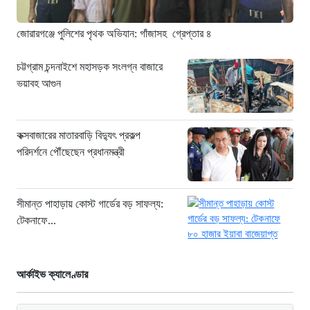
মনোনয়নপত্র সংগ্রহ”
১০ ঘণ্টা আগে
জোরারগঞ্জে পুলিশের পৃথক অভিযান: গাঁজাসহ গ্রেপ্তার ৪
যুক্তরাষ্ট্রের সামনে ইরানের ৬ শর্ত: তবেই
খুলবে হরমুজ প্রণালি
চট্টগ্রাম চন্দনাইশে মহাসড়ক সংলগ্ন বাজারে
ভয়াবহ আগুন
১০ ঘণ্টা আগে
মহাস্থানগড়ে নির্মাণে স্থিতাবস্থা বজায় রাখার
নির্দেশ, আপিলের অনুমতি পেল সরকার
কক্সবাজারের মাতারবাড়ি বিদ্যুৎ প্রকল্প
১০ ঘণ্টা আগে
পরিদর্শনে পৌঁছেছেন প্রধানমন্ত্রী
কক্সবাজারের মাতারবাড়ি বিদ্যুৎ প্রকল্প
পরিদর্শনে পৌঁছেছেন প্রধানমন্ত্রী
সীমান্ত পাহাড়ায় কোস্ট গার্ডের বড় সাফল্য:
১১ ঘণ্টা আগে
টেকনাফে...
আর্কাইভ ক্যালেণ্ডার