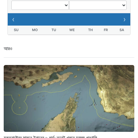
‹
›
SU
MO
TU
WE
TH
FR
SA
আরও
যুক্তরাষ্ট্রের সামনে ইরানের ৬ শর্ত: তবেই খুলবে হরমুজ প্রণালি