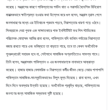
করেছে। সন্ত্রাসের কারণে পাকিস্তানের পর্যটন খাত ও সরাসরি বৈদেশিক বিনিয়োগ
মারাত্মকভাবে ক্ষতিগ্রস্ত হওয়ার কথা উল্লেখ করে গুল বলেন, সন্ত্রাস হ্রাস পেলে
জনসাধারণের মধ্যে এর ইতিবাচক প্রভাব পড়বে, নিরাপত্তার ধারণা গড়ে ওঠবে।
সিনহুয়াকে দেয়া পৃথক এক সাক্ষাতকারে পাক ইনস্টিটিউট ফর পিস স্টাডিজের
পরিচালক মোহাম্মদ আমির রানা বলেন, পাকিস্তান যদি বর্তমান পর্যায়ের নিরাপত্তা
বজায় রাখতে পারে এবং ভবিষ্যতে তা বাড়াতে পারে, তবে তা কেবল অর্থনৈতিক
পুনরুদ্ধারেই সহায়ক হবে না, সেইসাথে সামাজিক অগ্রগতিতেও সাফল্য পাবে।
তিনি বলেন, সন্ত্রাসবাদ পাকিস্তান ও এর জনসাধারণকে নানাভাবে আক্রান্ত
করেছে। হাজার হাজার বেসামরিক ও নিরাপত্তা কর্মীর জীবন কেড়ে নেয়ার পাশাপাশি
পাকিস্তান সামাজিক-সাংস্কৃতিকভাবেও বিপুল মূল্য দিয়েছে। রানা বলেন, এখন
দিনে দিনে অবস্থার উন্নতি হয়েছে। অর্থনৈতিক প্রবৃদ্ধি বাড়ছে, পাকিস্তানের
জনগণের জন্য সামাজিক সম্ভাবনা সৃষ্টি হয়েছে।