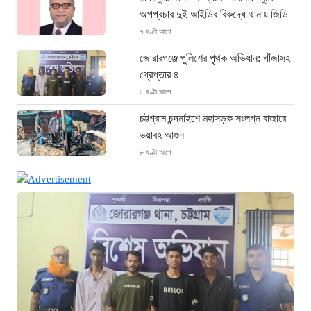
অপপ্রচার দুই আইডির বিরুদ্ধে থানায় জিডি
৭ ঘণ্টা আগে
জোরারগঞ্জে পুলিশের পৃথক অভিযান: গাঁজাসহ
গ্রেপ্তার ৪
৮ ঘণ্টা আগে
চট্টগ্রাম চন্দনাইশে মহাসড়ক সংলগ্ন বাজারে
ভয়াবহ আগুন
৮ ঘণ্টা আগে
“হাসিনার অনুমতিতেই ইন্টারনেট বন্ধের
পরিকল্পনা বাস্তবায়ন করেন কাদের”
৯ ঘণ্টা আগে
“চাঁদপুরে ঝটিকা সফরে স্বাস্থ্যমন্ত্রী, সিভিল
সার্জনকে বদলির নির্দেশ”
৯ ঘণ্টা আগে
“রাষ্ট্রপতি পদ: ইসি থেকে বিএনপির দুটি