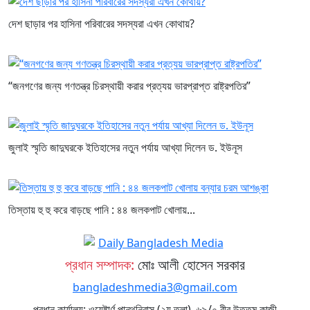
দেশ ছাড়ার পর হাসিনা পরিবারের সদস্যরা এখন কোথায়?
“জনগণের জন্য গণতন্ত্র চিরস্থায়ী করার প্রত্যয় ভারপ্রাপ্ত রাষ্ট্রপতির”
জুলাই স্মৃতি জাদুঘরকে ইতিহাসের নতুন পর্যায় আখ্যা দিলেন ড. ইউনূস
তিস্তায় হু হু করে বাড়ছে পানি : ৪৪ জলকপাট খোলায়...
প্রধান সম্পাদক:
মোঃ আলী হোসেন সরকার
bangladeshmedia3@gmail.com
প্রধান কার্যালয়: ওয়েষ্টার্ণ পান্থনিবাস (২য় তলা), ৬৯/০ বীর উত্তম কাজী