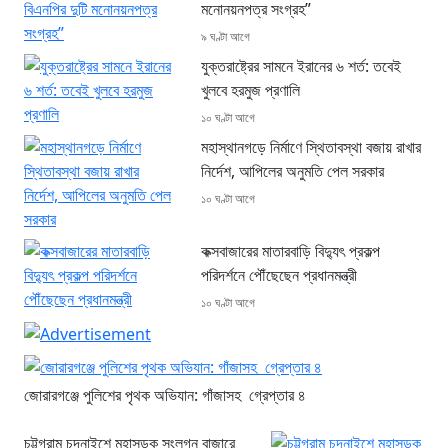
মনোনয়নপত্র সংগ্রহ”
৯ ঘণ্টা আগে
যুক্তরাষ্ট্রের সামনে ইরানের ৬ শর্ত: তবেই
খুলবে হরমুজ প্রণালি
১০ ঘণ্টা আগে
মহাস্থানগড়ে নির্মাণে স্থিতাবস্থা বজায় রাখার
নির্দেশ, আপিলের অনুমতি পেল সরকার
১০ ঘণ্টা আগে
কক্সবাজারের মাতারবাড়ি বিদ্যুৎ প্রকল্প
পরিদর্শনে পৌঁছেছেন প্রধানমন্ত্রী
১০ ঘণ্টা আগে
জোরারগঞ্জে পুলিশের পৃথক অভিযান: গাঁজাসহ গ্রেপ্তার ৪
চট্টগ্রাম চন্দনাইশে মহাসড়ক সংলগ্ন বাজারে