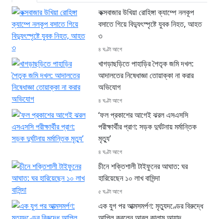
কক্সবাজার উখিয়া রোহিঙ্গা ক্যাম্পে নলকূপ
বসাতে গিয়ে বিদ্যুৎস্পৃষ্টে যুবক নিহত, আহত
৩
৪ ঘণ্টা আগে
খাগড়াছড়িতে পাহাড়ির পৈতৃক জমি দখল:
আদালতের নিষেধাজ্ঞা তোয়াক্কা না করার
অভিযোগ
৪ ঘণ্টা আগে
‘ফল প্রকাশের আগেই ঝরল এসএসসি
পরীক্ষার্থীর প্রাণ: সড়ক দুর্ঘটনায় মর্মান্তিক
মৃত্যু’
৪ ঘণ্টা আগে
চীনে শক্তিশালী টাইফুনের আঘাত: ঘর
হারিয়েছেন ১০ লাখ বাসিন্দা
৫ ঘণ্টা আগে
এক যুগ পর আত্মসমর্পণ: মৃত্যুদণ্ডের বিরুদ্ধে
আপিল করলেন আবুল কালাম আযাদ