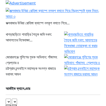
কক্সবাজার উখিয়া রোহিঙ্গা ক্যাম্পে নলকূপ বসাতে গিয়ে...
খাগড়াছড়িতে পাহাড়ির পৈতৃক জমি দখল:
আদালতের নিষেধাজ্ঞা...
জোরারগঞ্জে পুলিশের পৃথক অভিযান: গাঁজাসহ
গ্রেপ্তার ৪
চট্টগ্রাম চন্দনাইশে মহাসড়ক সংলগ্ন বাজারে
ভয়াবহ আগুন
আর্কাইভ ক্যালেণ্ডার