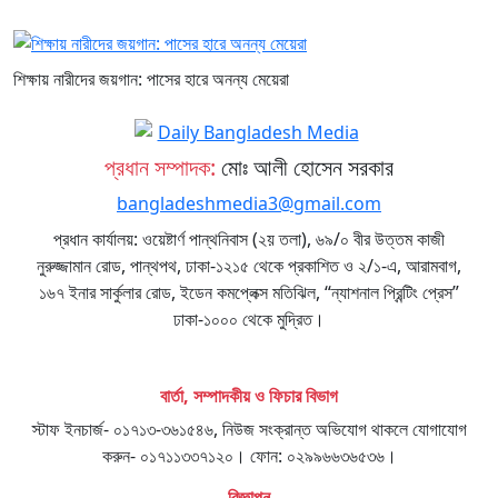
শিক্ষায় নারীদের জয়গান: পাসের হারে অনন্য মেয়েরা
প্রধান সম্পাদক:
মোঃ আলী হোসেন সরকার
bangladeshmedia3@gmail.com
প্রধান কার্যালয়: ওয়েষ্টার্ণ পান্থনিবাস (২য় তলা), ৬৯/০ বীর উত্তম কাজী
নুরুজ্জামান রোড, পান্থপথ, ঢাকা-১২১৫ থেকে প্রকাশিত ও ২/১-এ, আরামবাগ,
১৬৭ ইনার সার্কুলার রোড, ইডেন কমপ্লেক্স মতিঝিল, “ন্যাশনাল প্রিন্টিং প্রেস”
ঢাকা-১০০০ থেকে মুদ্রিত।
বার্তা, সম্পাদকীয় ও ফিচার বিভাগ
স্টাফ ইনচার্জ- ০১৭১৩-৩৬১৫৪৬, নিউজ সংক্রান্ত অভিযোগ থাকলে যোগাযোগ
করুন- ০১৭১১৩৩৭১২০। ফোন: ০২৯৯৬৬৩৬৫৩৬।
বিজ্ঞাপন