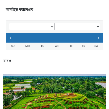
আর্কাইভ ক্যালেণ্ডার
‹
›
SU
MO
TU
WE
TH
FR
SA
আরও