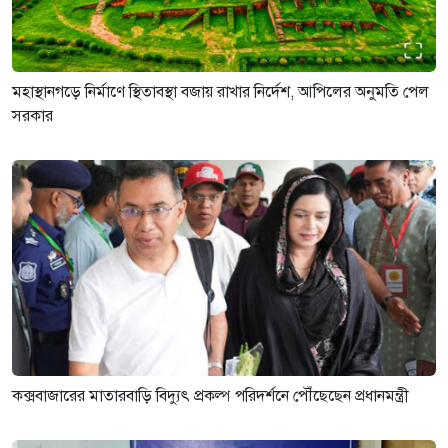
মহাস্থানগড়ে নির্মাণে স্থিতাবস্থা বজায় রাখার নির্দেশ, আপিলের অনুমতি পেল
সরকার
কক্সবাজারের মাতারবাড়ি বিদ্যুৎ প্রকল্প পরিদর্শনে পৌঁছেছেন প্রধানমন্ত্রী