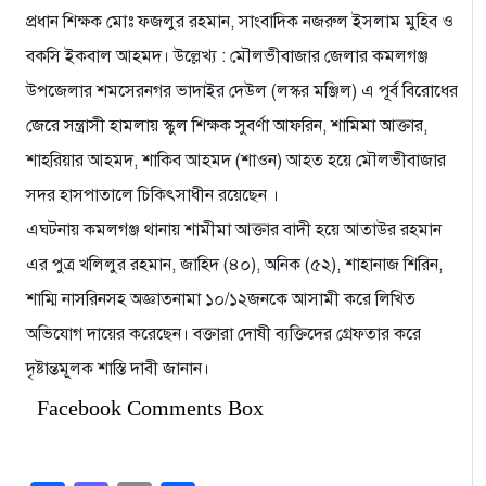
প্রধান শিক্ষক মোঃ ফজলুর রহমান, সাংবাদিক নজরুল ইসলাম মুহিব ও
বকসি ইকবাল আহমদ। উল্লেখ্য : মৌলভীবাজার জেলার কমলগঞ্জ
উপজেলার শমসেরনগর ভাদাইর দেউল (লস্কর মঞ্জিল) এ পূর্ব বিরোধের
জেরে সন্ত্রাসী হামলায় স্কুল শিক্ষক সুবর্ণা আফরিন, শামিমা আক্তার,
শাহরিয়ার আহমদ, শাকিব আহমদ (শাওন) আহত হয়ে মৌলভীবাজার
সদর হাসপাতালে চিকিৎসাধীন রয়েছেন ।
এঘটনায় কমলগঞ্জ থানায় শামীমা আক্তার বাদী হয়ে আতাউর রহমান
এর পুত্র খলিলুর রহমান, জাহিদ (৪০), অনিক (৫২), শাহানাজ শিরিন,
শাম্মি নাসরিনসহ অজ্ঞাতনামা ১০/১২জনকে আসামী করে লিখিত
অভিযোগ দায়ের করেছেন। বক্তারা দোষী ব্যক্তিদের গ্রেফতার করে
দৃষ্টান্তমূলক শাস্তি দাবী জানান।
Facebook Comments Box