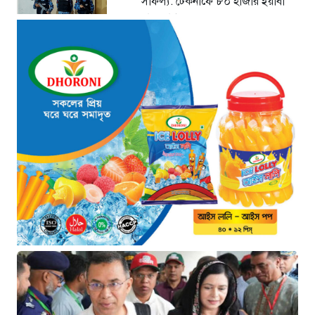
সাফল্য: টেকনাফে ৮০ হাজার ইয়াবা
বাজেয়াপ্ত
১৭ ঘণ্টা আগে
মাধবপুরে কোটি টাকার ভারতীয়
পণ্যসহ দুই কাভার্ডভ্যান জব্দ
১৭ ঘণ্টা আগে
বিরোধী দল থেকে সরকার: পদের
লড়াইয়ে পিছিয়ে ত্যাগীরা
২০ ঘণ্টা আগে
মানবিক বার্তা দেখে হাসপাতালে
ফখরুল ইসলাম খান সিআইপি
২২ ঘণ্টা আগে
ছাগলনাইয়ায় চিহ্নিত ডাকাত ‘গুন্ডা
রনি’ গ্রেপ্তার
২২ ঘণ্টা আগে
দৈনিক ৫শ টাকা মজুরীর দাবীতে