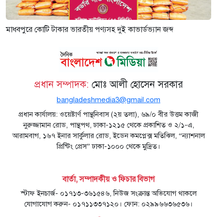
মাধবপুরে কোটি টাকার ভারতীয় পণ্যসহ দুই কাভার্ডভ্যান জব্দ
প্রধান সম্পাদক:
মোঃ আলী হোসেন সরকার
bangladeshmedia3@gmail.com
প্রধান কার্যালয়: ওয়েষ্টার্ণ পান্থনিবাস (২য় তলা), ৬৯/০ বীর উত্তম কাজী
নুরুজ্জামান রোড, পান্থপথ, ঢাকা-১২১৫ থেকে প্রকাশিত ও ২/১-এ,
আরামবাগ, ১৬৭ ইনার সার্কুলার রোড, ইডেন কমপ্লেক্স মতিঝিল, “ন্যাশনাল
প্রিন্টিং প্রেস” ঢাকা-১০০০ থেকে মুদ্রিত।
বার্তা, সম্পাদকীয় ও ফিচার বিভাগ
স্টাফ ইনচার্জ- ০১৭১৩-৩৬১৫৪৬, নিউজ সংক্রান্ত অভিযোগ থাকলে
যোগাযোগ করুন- ০১৭১১৩৩৭১২০। ফোন: ০২৯৯৬৬৩৬৫৩৬।