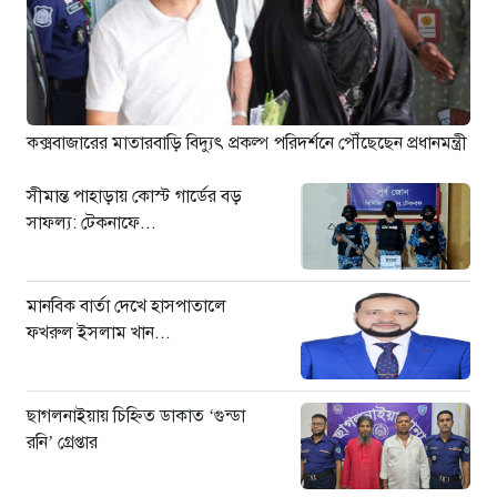
বড়লেখায় চা শ্রমিকদের গণবিক্ষোভ
২২ ঘণ্টা আগে
গ্রিসের উপকূলে ১৬৮ অভিবাসী উদ্ধার:
ভেতরে ৭২ বাংলাদেশি
২৩ ঘণ্টা আগে
কক্সবাজারের মাতারবাড়ি বিদ্যুৎ প্রকল্প পরিদর্শনে পৌঁছেছেন প্রধানমন্ত্রী
সীমান্ত পাহাড়ায় কোস্ট গার্ডের বড়
সাফল্য: টেকনাফে...
মানবিক বার্তা দেখে হাসপাতালে
ফখরুল ইসলাম খান...
ছাগলনাইয়ায় চিহ্নিত ডাকাত ‘গুন্ডা
রনি’ গ্রেপ্তার