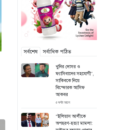
সর্বশেষ
সর্বাধিক পঠিত
খুনির দোসর ও
ফ্যাসিবাদের সহযোগী’,
সাকিবকে নিয়ে
বিস্ফোরক আসিফ
আকবর
৫ ঘণ্টা আগে
“ইলিয়াস আলীকে
অপহরণ-হত্যা মামলা: