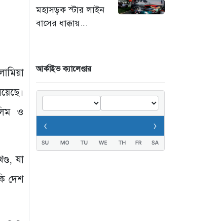
মহাসড়ক স্টার লাইন
‘সচিবালয় অভিমুখে ১১
বাসের ধাক্কায়...
দলীয় ঐক্যের পদযাত্রায়
পুলিশের বাধা’
১০ ঘণ্টা আগে
আর্কাইভ ক্যালেণ্ডার
লামিয়া
নদীদূষণ রোধে কঠোর
প্রধানমন্ত্রী: সমন্বিত
িয়েছে।
উদ্যোগের তাগিদ
লিম ও
১০ ঘণ্টা আগে
‹
›
SU
MO
TU
WE
TH
FR
SA
্ড, যা
াকি দেশ