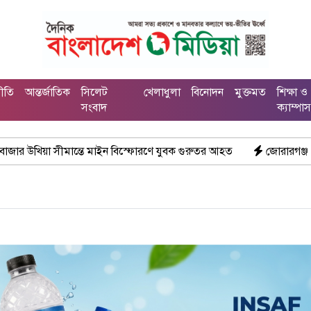
নীতি
আন্তর্জাতিক
সিলেট
খেলাধুলা
বিনোদন
মুক্তমত
শিক্ষা ও
সংবাদ
ক্যাম্পা
াইন বিস্ফোরণে যুবক গুরুতর আহত
জোরারগঞ্জ থানা পুলিশের বিশেষ অভি