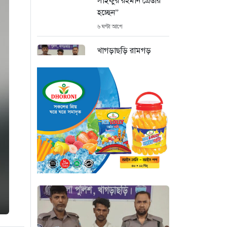
সাইফুর রহমান গ্রেপ্তার
হচ্ছেন”
৬ ঘণ্টা আগে
খাগড়াছড়ি রামগড়
পুলিশের অভিযানে: ১৫
পিস ইয়াবাসহ যুবক
গ্রেপ্তার
৬ ঘণ্টা আগে
কক্সবাজার উখিয়া
সীমান্তে মাইন
বিস্ফোরণে যুবক গুরুতর
আহত
৬ ঘণ্টা আগে
জোরারগঞ্জ থানা
পুলিশের বিশেষ অভিযান
কক্সবাজারের পুরনো