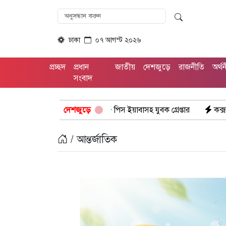
ঢাকা
০৭ আগস্ট ২০২৬
প্রচ্ছদ
প্রধান
জাতীয়
দেশজুড়ে
রাজনীতি
অর্থ
সংবাদ
ভিযানে: ১৫ পিস ইয়াবাসহ যুবক গ্রেপ্তার
দেশজুড়ে
কক্সবাজার উখিয়া সীমান্তে ম
/ আন্তর্জাতিক