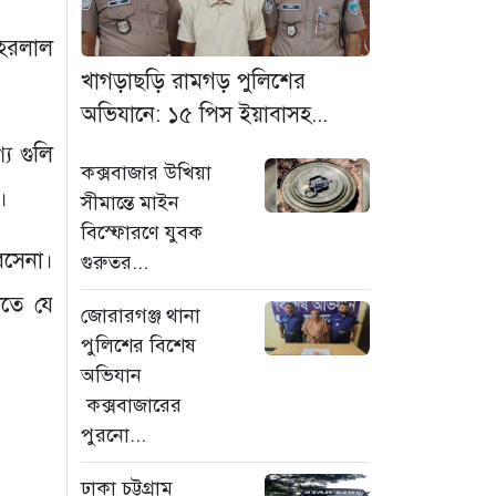
মাদক কারবারি গ্রেফতার
ওহরলাল
৬ ঘণ্টা আগে
খাগড়াছড়ি রামগড় পুলিশের
ঢাকা চট্টগ্রাম মহাসড়ক
অভিযানে: ১৫ পিস ইয়াবাসহ...
স্টার লাইন বাসের ধাক্কায়
ে গুলি
অটোরিকশা চালক নিহত
কক্সবাজার উখিয়া
৬ ঘণ্টা আগে
।
সীমান্তে মাইন
বিস্ফোরণে যুবক
হামে আরও ৬ শিশুর
বসেনা।
গুরুতর...
মৃত্যু, নতুন করে আক্রান্ত
৮৫ জন
িতে যে
জোরারগঞ্জ থানা
৯ ঘণ্টা আগে
পুলিশের বিশেষ
অভিযান
মরণফাঁদ সুনামগঞ্জ
সড়ক: মাঝরাস্তায় খুঁটি,
কক্সবাজারের
দেড় বছরে শতাধিক
পুরনো...
দুর্ঘটনা
ঢাকা চট্টগ্রাম
১০ ঘণ্টা আগে