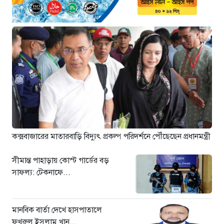
২০ ঘণ্টা আগে
মানবিক বার্তা দেখে হাসপাতালে
ফখরুল ইসলাম খান সিআইপি
২৩ ঘণ্টা আগে
ছাগলনাইয়ায় চিহ্নিত ডাকাত ‘গুন্ডা
রনি’ গ্রেপ্তার
২৩ ঘণ্টা আগে
দৈনিক ৫শ টাকা মজুরীর দাবীতে
বড়লেখায় চা শ্রমিকদের গণবিক্ষোভ
২৩ ঘণ্টা আগে
কক্সবাজারের মাতারবাড়ি বিদ্যুৎ প্রকল্প পরিদর্শনে পৌঁছেছেন প্রধানমন্ত্রী
সীমান্ত পাহাড়ায় কোস্ট গার্ডের বড়
সাফল্য: টেকনাফে...
মানবিক বার্তা দেখে হাসপাতালে
ফখরুল ইসলাম খান...