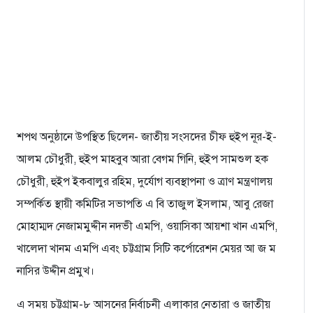
শপথ অনুষ্ঠানে উপস্থিত ছিলেন- জাতীয় সংসদের চীফ হুইপ নূর-ই-
আলম চৌধুরী, হুইপ মাহবুব আরা বেগম গিনি, হুইপ সামশুল হক
চৌধুরী, হুইপ ইকবালুর রহিম, দুর্যোগ ব্যবস্থাপনা ও ত্রাণ মন্ত্রণালয়
সম্পর্কিত স্থায়ী কমিটির সভাপতি এ বি তাজুল ইসলাম, আবু রেজা
মোহাম্মদ নেজামমুদ্দীন নদভী এমপি, ওয়াসিকা আয়শা খান এমপি,
খালেদা খানম এমপি এবং চট্টগ্রাম সিটি কর্পোরেশন মেয়র আ জ ম
নাসির উদ্দীন প্রমুখ।
এ সময় চট্টগ্রাম-৮ আসনের নির্বাচনী এলাকার নেতারা ও জাতীয়