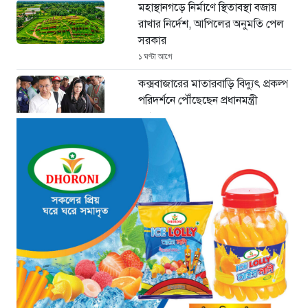
মহাস্থানগড়ে নির্মাণে স্থিতাবস্থা বজায়
রাখার নির্দেশ, আপিলের অনুমতি পেল
সরকার
১ ঘণ্টা আগে
কক্সবাজারের মাতারবাড়ি বিদ্যুৎ প্রকল্প
পরিদর্শনে পৌঁছেছেন প্রধানমন্ত্রী
২ ঘণ্টা আগে
সীমান্ত পাহাড়ায় কোস্ট গার্ডের বড়
সাফল্য: টেকনাফে ৮০ হাজার ইয়াবা
বাজেয়াপ্ত
১৮ ঘণ্টা আগে
মাধবপুরে কোটি টাকার ভারতীয়
পণ্যসহ দুই কাভার্ডভ্যান জব্দ
১৮ ঘণ্টা আগে
বিরোধী দল থেকে সরকার: পদের
লড়াইয়ে পিছিয়ে ত্যাগীরা