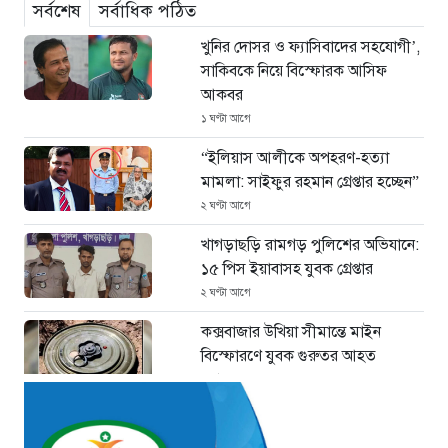
সর্বশেষ
সর্বাধিক পঠিত
খুনির দোসর ও ফ্যাসিবাদের সহযোগী’,
সাকিবকে নিয়ে বিস্ফোরক আসিফ
আকবর
১ ঘণ্টা আগে
“ইলিয়াস আলীকে অপহরণ-হত্যা
মামলা: সাইফুর রহমান গ্রেপ্তার হচ্ছেন”
২ ঘণ্টা আগে
খাগড়াছড়ি রামগড় পুলিশের অভিযানে:
১৫ পিস ইয়াবাসহ যুবক গ্রেপ্তার
২ ঘণ্টা আগে
কক্সবাজার উখিয়া সীমান্তে মাইন
বিস্ফোরণে যুবক গুরুতর আহত
২ ঘণ্টা আগে
জোরারগঞ্জ থানা পুলিশের বিশেষ
অভিযান কক্সবাজারের পুরনো মাদক