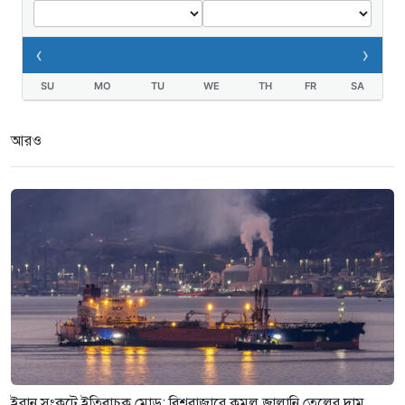
‹
›
SU
MO
TU
WE
TH
FR
SA
আরও
ইরান সংকটে ইতিবাচক মোড়: বিশ্ববাজারে কমল জ্বালানি তেলের দাম