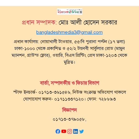
প্রধান সম্পাদক:
মোঃ আলী হোসেন সরকার
bangladeshmedia3@gmail.com
প্রধান কার্যালয়: নোয়াখালী টাওয়ার, ৫৫/বি পুরানা পল্টন (১৭ তলা)
ঢাকা-১০০০ থেকে প্রকাশিত ও ৫২/২ টয়নবী সার্কুলার রোড (মামুন
ম্যানশন, গ্রাউন্ড ফ্লোর), ওয়ারি, বিএস প্রিন্টিং প্রেস ঢাকা-১২০৩ থেকে
মুদ্রিত।
বার্তা, সম্পাদকীয় ও ফিচার বিভাগ
স্টাফ ইনচার্জ- ০১৭১৩-৩৬১৫৪৬, নিউজ সংক্রান্ত অভিযোগ থাকলে
যোগাযোগ করুন- ০১৭১১৩৩৭১২০। ফোন: ৭২৮৮৯৩
বিজ্ঞাপন
০১৭১৩-৩৭৯০৫৮,