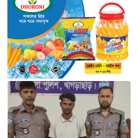
কারবারি গ্রেফতার
২ ঘণ্টা আগে
ঢাকা চট্টগ্রাম মহাসড়ক স্টার লাইন
বাসের ধাক্কায় অটোরিকশা চালক নিহত
২ ঘণ্টা আগে
হামে আরও ৬ শিশুর মৃত্যু, নতুন করে
আক্রান্ত ৮৫ জন
৫ ঘণ্টা আগে
মরণফাঁদ সুনামগঞ্জ সড়ক: মাঝরাস্তায়
খুঁটি, দেড় বছরে শতাধিক দুর্ঘটনা
৬ ঘণ্টা আগে
‘সচিবালয় অভিমুখে ১১ দলীয় ঐক্যের
পদযাত্রায় পুলিশের বাধা’
৬ ঘণ্টা আগে
নদীদূষণ রোধে কঠোর প্রধানমন্ত্রী: