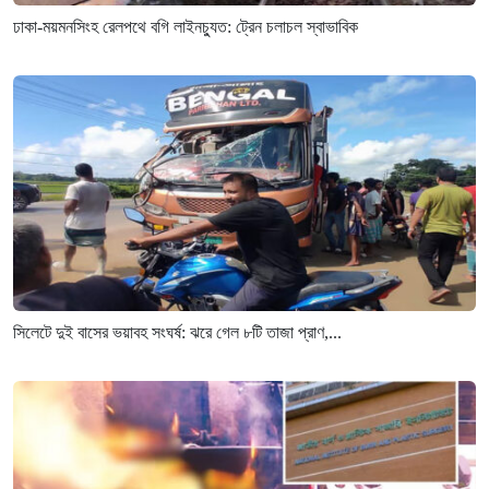
ঢাকা-ময়মনসিংহ রেলপথে বগি লাইনচ্যুত: ট্রেন চলাচল স্বাভাবিক
সিলেটে দুই বাসের ভয়াবহ সংঘর্ষ: ঝরে গেল ৮টি তাজা প্রাণ,...