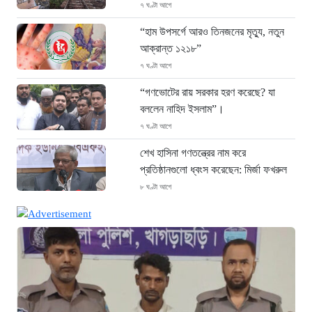
৭ ঘণ্টা আগে
“হাম উপসর্গে আরও তিনজনের মৃত্যু, নতুন
আক্রান্ত ১২১৮”
৭ ঘণ্টা আগে
“গণভোটের রায় সরকার হরণ করেছে? যা
বললেন নাহিদ ইসলাম”।
৭ ঘণ্টা আগে
শেখ হাসিনা গণতন্ত্রের নাম করে
প্রতিষ্ঠানগুলো ধ্বংস করেছেন: মির্জা ফখরুল
৮ ঘণ্টা আগে
থাইল্যান্ডে ভয়াবহ বন্দুক হামলা: দাদা-দাদিসহ
স্কুলে আরও ৭ জনকে হত্যা
৮ ঘণ্টা আগে
সিলেটে দুই বাসের ভয়াবহ সংঘর্ষ: ঝরে গেল
৮টি তাজা প্রাণ, হাসপাতালে ২৫
৮ ঘণ্টা আগে