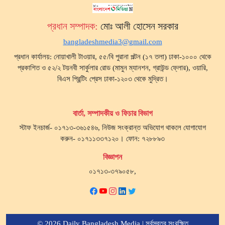
প্রধান সম্পাদক:
মোঃ আলী হোসেন সরকার
bangladeshmedia3@gmail.com
প্রধান কার্যালয়: নোয়াখালী টাওয়ার, ৫৫/বি পুরানা পল্টন (১৭ তলা) ঢাকা-১০০০ থেকে
প্রকাশিত ও ৫২/২ টয়নবী সার্কুলার রোড (মামুন ম্যানশন, গ্রাউন্ড ফ্লোর), ওয়ারি,
বিএস প্রিন্টিং প্রেস ঢাকা-১২০৩ থেকে মুদ্রিত।
বার্তা, সম্পাদকীয় ও ফিচার বিভাগ
স্টাফ ইনচার্জ- ০১৭১৩-৩৬১৫৪৬, নিউজ সংক্রান্ত অভিযোগ থাকলে যোগাযোগ
করুন- ০১৭১১৩৩৭১২০। ফোন: ৭২৮৮৯৩
বিজ্ঞাপন
০১৭১৩-৩৭৯০৫৮,
© 2026 Daily Bangladesh Media | সর্বস্বত্ব সংরক্ষিত