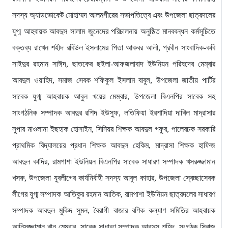
সদস্য অ্যাডভোকেট মোহাম্মদ আলমগীরের সভাপতিত্বে এবং উপজেলা ছাত্রদলের
যুগ্ম আহবায়ক আবদুস সালাম জুনেদের পরিচালনায় অনুষ্ঠিত মানববন্ধন কর্মসূচিতে
বক্তব্য রাখেন শহীদ রবিউল ইসলামের পিতা আকবর আলী, প্রবীন সাংবাদিক-কবি
সাইদুর রহমান সাঈদ, ছাতকের ছইলা-আফজলাবাদ ইউনিয়ন পরিষদের মেম্বার
আবদুল ওয়াহিদ, সমাজ সেবক শফিকুল ইসলাম বাবুল, উপজেলা জাতীয় পার্টির
সাবেক যুগ্ম আহবায়ক আবুল খয়ের মেম্বার, উপজেলা বিএনপির সাবেক সহ
সাংগঠনিক সম্পাদক আবদুর রশিদ ইউসুফ, লতিফিয়া ইরশাদিয়া দাখিল মাদ্রাসার
সুপার মাওলানা ইছহাক হোসাইন, সিনিয়র শিক্ষক আবদুল গফুর, পালেরচক সরকারি
প্রাথমিক বিদ্যালয়ের প্রধান শিক্ষক আবদুল হেকিম, মাদ্রাসা শিক্ষক হাফিজ
আবদুল কাদির, রামপাশা ইউনিয়ন বিএনপির সাবেক সাধারণ সম্পাদক খসরুজ্জামান
খসরু, উপজেলা যুবলীগের কার্যনির্বাহী সদস্য আবুল কাহার, উপজেলা স্বেচ্ছাসেবক
লীগের যুগ্ম সম্পাদক আতিকুর রহমান আতিক, রামপাশা ইউনিয়ন ছাত্রদলের সাধারণ
সম্পাদক আবদুল মুকিদ সুমন, বৈরাগী বাজার বণিক কল্যাণ সমিতির আহবায়ক
আনিসুজ্জামান খান মেম্বার, সাবেক সাধারণ সম্পাদক আবদুস শহিদ, সংগঠক সিরাজ