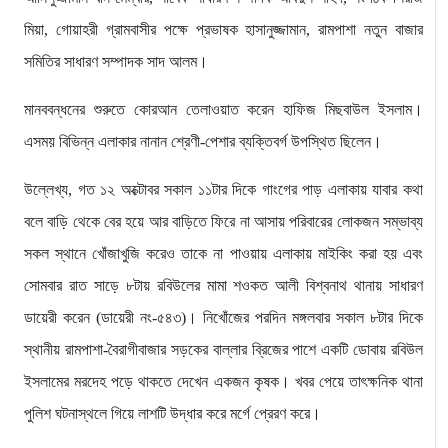
মিয়া, গোয়াহরী গ্রামবাসীর পক্ষে প্রভাষক হাসানুজ্জামান, রামপাশা নতুন বাজার
সমিতির সাধারণ সম্পাদক সাদ আলম।
মানববন্ধনের শুরুতে কোরআন তেলাওয়াত করেন হাফিজ মিছবাউল ইসলাম।
এসময় বিভিন্ন এলাকার নানান শ্রেণী-পেশার ব্যক্তিবর্গ উপস্থিত ছিলেন।
উল্লেখ্য, গত ১২ অক্টোবর সকাল ১১টার দিকে গাংগের পাড় এলাকায় যাবার কথা
বলে বাড়ি থেকে বের হয়ে আর বাড়িতে ফিরে না আসায় পরিবারের লোকজন সম্ভাব্য
সকল স্থানে খোঁজাখুজি করেও তাকে না পাওয়ায় এলাকায় মাইকিং করা হয় এবং
সোমবার রাত সাড়ে ৮টায় রবিউলের মামা শওকত আলী বিশ্বনাথ থানায় সাধারণ
ডায়েরী করেন (ডায়েরী নং-৫৪৩)। নিখোঁজের পরদিন মঙ্গলবার সকাল ৮টার দিকে
স্থানীয় রামপাশা-বৈরাগীবাজার সড়কের বাল্লার ব্রিজের পাশে একটি ডোবায় রবিউল
ইসলামের মরদেহ পড়ে থাকতে দেখেন একজন কৃষক। খবর পেয়ে তাৎক্ষনিক থানা
পুলিশ ঘটনাস্থলে গিয়ে লাশটি উদ্ধার করে মর্গে প্রেরণ করে।