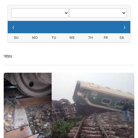
‹
›
SU
MO
TU
WE
TH
FR
SA
আরও