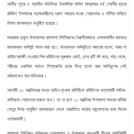
আলীর পুত্র ও স্থানীয় লতিফিয়া ইরশাদিয়া দাখিল মাদ্রাসার ৪র্থ শ্রেণীর ছাত্র
রবিউল ইসলামের হত্যাকারীদের দ্রুত সময়ের মধ্যে গ্রেফতার ও ফাঁসির দাবিতে
বিশাল মানববন্ধন অনুষ্ঠিত হয়েছে।
শুক্রবার দুপুরে উপজেলার রামপাশা ইউনিয়নের বৈরাগীবাজারে এলাকাবাসীর ব্যানারে
মানববন্ধন কর্মসূচি পালন করা হয়। মানববন্ধন কর্মসূচিতে বক্তারা বলেন, গরুর পা
কাটার স্বাক্ষী দেওয়ায় শিশু রবিউলের পুরুষাঙ্গ কেটে, চোখ দুটি নষ্ট করে, গাড় ভেঙ্গে,
শরীরের একাধিক স্থানে সিগারেটের ছেকা দিয়ে হত্যা করা আধিযুগের সেই
বর্বরতাকেও হার মানিয়েছে।
আগামী ২০ অক্টোবরের মধ্যে আইন-শৃংখলা বাহিনীকে রবিউলের হত্যাকারী সাদিক-
কাদিরকে গ্রেফতার করতে হবে। তা না হলে ২১ অক্টোবর উপজেলা সদরের বাসিয়া
সেতুর উপর অনুষ্ঠিত মানববন্ধন থেকে পরবর্তিতে কঠোর আন্দোলনের ডাক দিবেন
এলাকাবাসী।
রামপাশা ইউনিয়ন পরিষদের চেয়ারম্যান ও উপজেলা আওয়ামী লীগের কার্যনির্বাহী