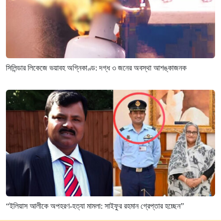
সিলিন্ডার লিকেজে ভয়াবহ অগ্নিকাণ্ড: দগ্ধ ৩ জনের অবস্থা আশঙ্কাজনক
“ইলিয়াস আলীকে অপহরণ-হত্যা মামলা: সাইফুর রহমান গ্রেপ্তার হচ্ছেন”