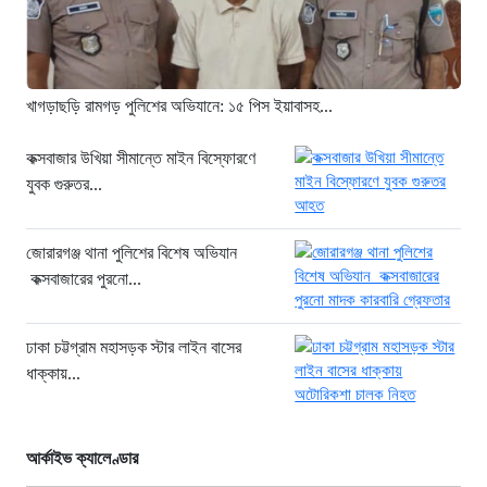
সিলিন্ডার লিকেজে ভয়াবহ অগ্নিকাণ্ড: দগ্ধ ৩
জনের অবস্থা আশঙ্কাজনক
৯ ঘণ্টা আগে
খাগড়াছড়ি রামগড় পুলিশের অভিযানে: ১৫ পিস ইয়াবাসহ...
খুনির দোসর ও ফ্যাসিবাদের সহযোগী’,
সাকিবকে নিয়ে বিস্ফোরক আসিফ আকবর
কক্সবাজার উখিয়া সীমান্তে মাইন বিস্ফোরণে
যুবক গুরুতর...
১ দিন আগে
“ইলিয়াস আলীকে অপহরণ-হত্যা মামলা:
সাইফুর রহমান গ্রেপ্তার হচ্ছেন”
জোরারগঞ্জ থানা পুলিশের বিশেষ অভিযান
কক্সবাজারের পুরনো...
১ দিন আগে
খাগড়াছড়ি রামগড় পুলিশের অভিযানে: ১৫
পিস ইয়াবাসহ যুবক গ্রেপ্তার
ঢাকা চট্টগ্রাম মহাসড়ক স্টার লাইন বাসের
ধাক্কায়...
১ দিন আগে
আর্কাইভ ক্যালেণ্ডার