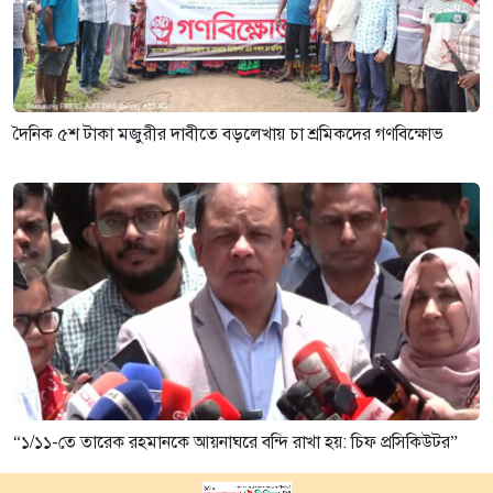
দৈনিক ৫শ টাকা মজুরীর দাবীতে বড়লেখায় চা শ্রমিকদের গণবিক্ষোভ
“১/১১-তে তারেক রহমানকে আয়নাঘরে বন্দি রাখা হয়: চিফ প্রসিকিউটর”