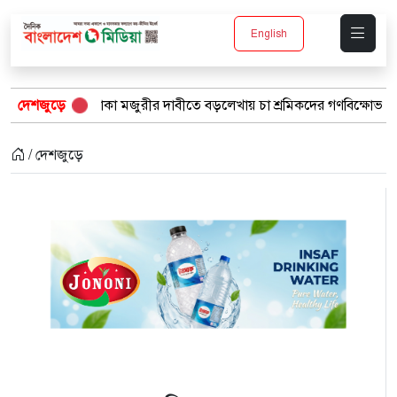
English
 মজুরীর দাবীতে বড়লেখায় চা শ্রমিকদের গণবিক্ষোভ
দেশজুড়ে
“১/১১-তে তারেক
/ দেশজুড়ে