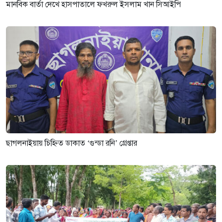
মানবিক বার্তা দেখে হাসপাতালে ফখরুল ইসলাম খান সিআইপি
ছাগলনাইয়ায় চিহ্নিত ডাকাত ‘গুন্ডা রনি’ গ্রেপ্তার