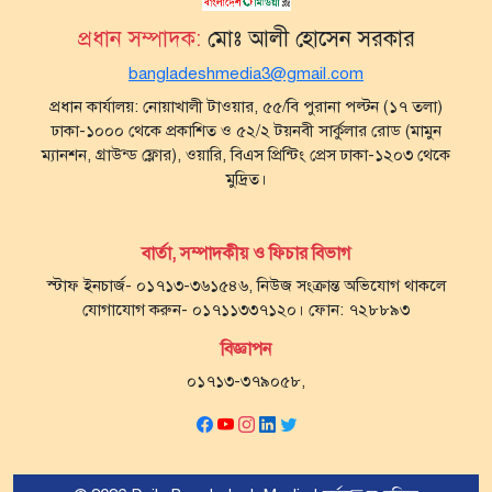
প্রধান সম্পাদক:
মোঃ আলী হোসেন সরকার
bangladeshmedia3@gmail.com
প্রধান কার্যালয়: নোয়াখালী টাওয়ার, ৫৫/বি পুরানা পল্টন (১৭ তলা)
ঢাকা-১০০০ থেকে প্রকাশিত ও ৫২/২ টয়নবী সার্কুলার রোড (মামুন
ম্যানশন, গ্রাউন্ড ফ্লোর), ওয়ারি, বিএস প্রিন্টিং প্রেস ঢাকা-১২০৩ থেকে
মুদ্রিত।
বার্তা, সম্পাদকীয় ও ফিচার বিভাগ
স্টাফ ইনচার্জ- ০১৭১৩-৩৬১৫৪৬, নিউজ সংক্রান্ত অভিযোগ থাকলে
যোগাযোগ করুন- ০১৭১১৩৩৭১২০। ফোন: ৭২৮৮৯৩
বিজ্ঞাপন
০১৭১৩-৩৭৯০৫৮,