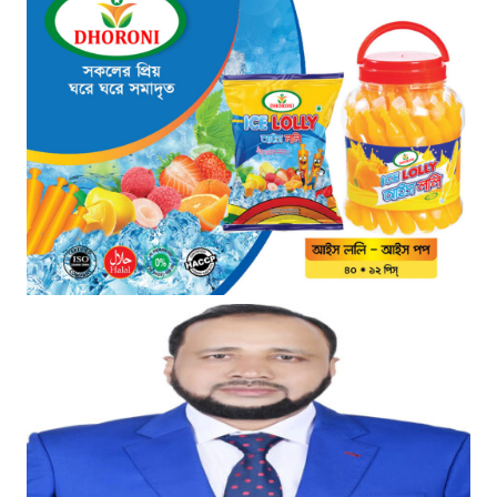
৪ ঘণ্টা আগে
“১/১১-তে তারেক রহমানকে আয়নাঘরে
বন্দি রাখা হয়: চিফ প্রসিকিউটর”
৫ ঘণ্টা আগে
ডিজিএফআইয়ের ‘আয়নাঘর’ পরিদর্শনে
আন্তর্জাতিক অপরাধ ট্রাইব্যুনালের
বিচারক দল
৫ ঘণ্টা আগে
জুলাই জাদুঘরে দলীয় ইতিহাসের ঠাঁই
হবে না: নাহিদ ইসলাম
৫ ঘণ্টা আগে
ড্যাবের বর্ণাঢ্য চিকিৎসক সমাবেশে
প্রধান অতিথি হিসেবে যোগ দিলেন
প্রধানমন্ত্রী তারেক রহমান
৬ ঘণ্টা আগে
ঢাকা-ময়মনসিংহ রেলপথে বগি