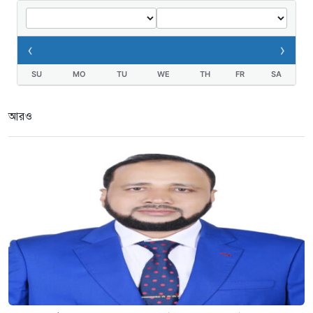
‹
›
SU
MO
TU
WE
TH
FR
SA
আরও