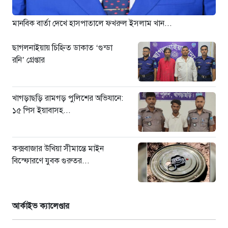
লাইনচ্যুত: ট্রেন চলাচল স্বাভাবিক
১ দিন আগে
মানবিক বার্তা দেখে হাসপাতালে ফখরুল ইসলাম খান...
ছাগলনাইয়ায় চিহ্নিত ডাকাত ‘গুন্ডা
রনি’ গ্রেপ্তার
খাগড়াছড়ি রামগড় পুলিশের অভিযানে:
১৫ পিস ইয়াবাসহ...
কক্সবাজার উখিয়া সীমান্তে মাইন
বিস্ফোরণে যুবক গুরুতর...
আর্কাইভ ক্যালেণ্ডার