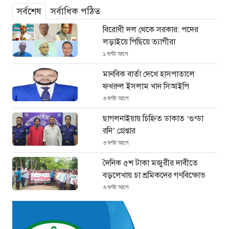
সর্বশেষ
সর্বাধিক পঠিত
বিরোধী দল থেকে সরকার: পদের
লড়াইয়ে পিছিয়ে ত্যাগীরা
১ ঘণ্টা আগে
মানবিক বার্তা দেখে হাসপাতালে
ফখরুল ইসলাম খান সিআইপি
৩ ঘণ্টা আগে
ছাগলনাইয়ায় চিহ্নিত ডাকাত ‘গুন্ডা
রনি’ গ্রেপ্তার
৩ ঘণ্টা আগে
দৈনিক ৫শ টাকা মজুরীর দাবীতে
বড়লেখায় চা শ্রমিকদের গণবিক্ষোভ
৩ ঘণ্টা আগে
গ্রিসের উপকূলে ১৬৮ অভিবাসী উদ্ধার:
ভেতরে ৭২ বাংলাদেশি