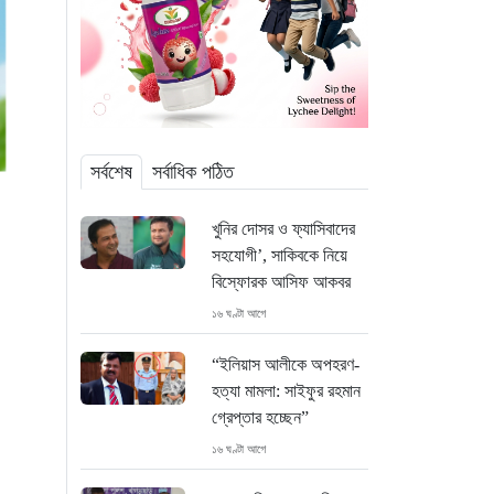
সর্বশেষ
সর্বাধিক পঠিত
খুনির দোসর ও ফ্যাসিবাদের
সহযোগী’, সাকিবকে নিয়ে
বিস্ফোরক আসিফ আকবর
১৬ ঘণ্টা আগে
“ইলিয়াস আলীকে অপহরণ-
হত্যা মামলা: সাইফুর রহমান
গ্রেপ্তার হচ্ছেন”
১৬ ঘণ্টা আগে