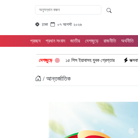
ঢাকা
০৭ আগস্ট ২০২৬
প্রচ্ছদ
প্রধান সংবাদ
জাতীয়
দেশজুড়ে
রাজনীতি
অর্থনীতি
 রামগড় পুলিশের অভিযানে: ১৫ পিস ইয়াবাসহ যুবক গ্রেপ্তার
দেশজুড়ে
কক্সবাজার উখিয়া সীম
/ আন্তর্জাতিক