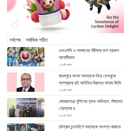
সর্বশেষ
সর্বাধিক পঠিত
এসএসসি ও সমমানের পরীক্ষার ফল প্রকাশ
আগামীকাল
২ ঘণ্টা আগে
মাধবপুরে সংসদ সদস্যকে নিয়ে ফেসবুকে
অপপ্রচার দুই আইডির বিরুদ্ধে থানায় জিডি
৩ ঘণ্টা আগে
জোরারগঞ্জে পুলিশের পৃথক অভিযান: গাঁজাসহ
গ্রেপ্তার ৪
৪ ঘণ্টা আগে
চট্টগ্রাম চন্দনাইশে মহাসড়ক সংলগ্ন বাজারে