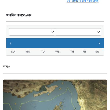
আর্কাইভ ক্যালেণ্ডার
‹
›
SU
MO
TU
WE
TH
FR
SA
আরও