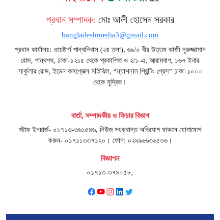
প্রধান সম্পাদক:
মোঃ আলী হোসেন সরকার
bangladeshmedia3@gmail.com
প্রধান কার্যালয়: ওয়েষ্টার্ণ পান্থনিবাস (২য় তলা), ৬৯/০ বীর উত্তম কাজী নুরুজ্জামান
রোড, পান্থপথ, ঢাকা-১২১৫ থেকে প্রকাশিত ও ২/১-এ, আরামবাগ, ১৬৭ ইনার
সার্কুলার রোড, ইডেন কমপ্লেক্স মতিঝিল, “ন্যাশনাল প্রিন্টিং প্রেস” ঢাকা-১০০০
থেকে মুদ্রিত।
বার্তা, সম্পাদকীয় ও ফিচার বিভাগ
স্টাফ ইনচার্জ- ০১৭১৩-৩৬১৫৪৬, নিউজ সংক্রান্ত অভিযোগ থাকলে যোগাযোগ
করুন- ০১৭১১৩৩৭১২০। ফোন: ০২৯৯৬৬৩৬৫৩৬।
বিজ্ঞাপন
০১৭১৩-৩৭৯০৫৮,