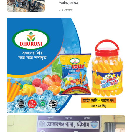
ভয়াবহ আগুন
৫ ঘণ্টা আগে
“হাসিনার অনুমতিতেই ইন্টারনেট বন্ধের
পরিকল্পনা বাস্তবায়ন করেন কাদের”
৫ ঘণ্টা আগে
“চাঁদপুরে ঝটিকা সফরে স্বাস্থ্যমন্ত্রী, সিভিল
সার্জনকে বদলির নির্দেশ”
৫ ঘণ্টা আগে
“রাষ্ট্রপতি পদ: ইসি থেকে বিএনপির দুটি
মনোনয়নপত্র সংগ্রহ”
৬ ঘণ্টা আগে
যুক্তরাষ্ট্রের সামনে ইরানের ৬ শর্ত: তবেই
খুলবে হরমুজ প্রণালি
৬ ঘণ্টা আগে
মহাস্থানগড়ে নির্মাণে স্থিতাবস্থা বজায় রাখার
নির্দেশ, আপিলের অনুমতি পেল সরকার