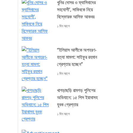
খুনির দোসর ও ফ্যাসিবাদের
সহযোগী’, সাকিবকে নিয়ে
বিস্ফোরক আসিফ আকবর
১ দিন আগে
“ইলিয়াস আলীকে অপহরণ-
হত্যা মামলা: সাইফুর রহমান
গ্রেপ্তার হচ্ছেন”
১ দিন আগে
খাগড়াছড়ি রামগড় পুলিশের
অভিযানে: ১৫ পিস ইয়াবাসহ
যুবক গ্রেপ্তার
১ দিন আগে