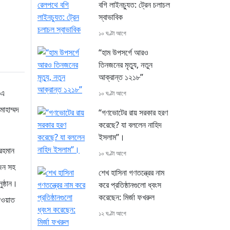
বগি লাইনচ্যুত: ট্রেন চলাচল
স্বাভাবিক
১০ ঘণ্টা আগে
“হাম উপসর্গে আরও
তিনজনের মৃত্যু, নতুন
আক্রান্ত ১২১৮”
 এ
১০ ঘণ্টা আগে
োহাম্মদ
“গণভোটের রায় সরকার হরণ
করেছে? যা বললেন নাহিদ
ইসলাম”।
 রহমান
১০ ঘণ্টা আগে
জন সহ
শেখ হাসিনা গণতন্ত্রের নাম
ুষ্ঠান।
করে প্রতিষ্ঠানগুলো ধ্বংস
করেছেন: মির্জা ফখরুল
াওয়াত
১২ ঘণ্টা আগে