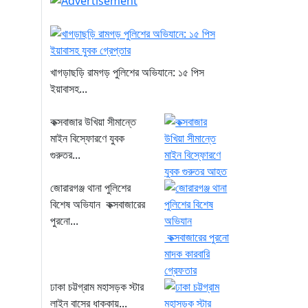
খাগড়াছড়ি রামগড় পুলিশের অভিযানে: ১৫ পিস
ইয়াবাসহ...
কক্সবাজার উখিয়া সীমান্তে
মাইন বিস্ফোরণে যুবক
গুরুতর...
জোরারগঞ্জ থানা পুলিশের
বিশেষ অভিযান কক্সবাজারের
পুরনো...
ঢাকা চট্টগ্রাম মহাসড়ক স্টার
লাইন বাসের ধাক্কায়...