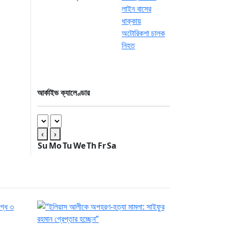
আর্কাইভ ক্যালেণ্ডার
‹
›
Su
Mo
Tu
We
Th
Fr
Sa