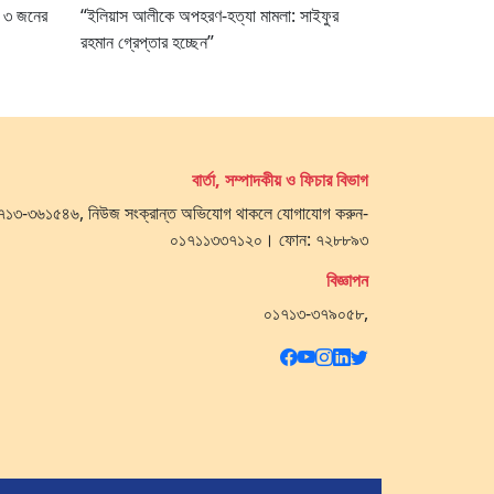
ধ ৩ জনের
“ইলিয়াস আলীকে অপহরণ-হত্যা মামলা: সাইফুর
রহমান গ্রেপ্তার হচ্ছেন”
বার্তা, সম্পাদকীয় ও ফিচার বিভাগ
 ০১৭১৩-৩৬১৫৪৬, নিউজ সংক্রান্ত অভিযোগ থাকলে যোগাযোগ করুন-
০১৭১১৩৩৭১২০। ফোন: ৭২৮৮৯৩
বিজ্ঞাপন
০১৭১৩-৩৭৯০৫৮,