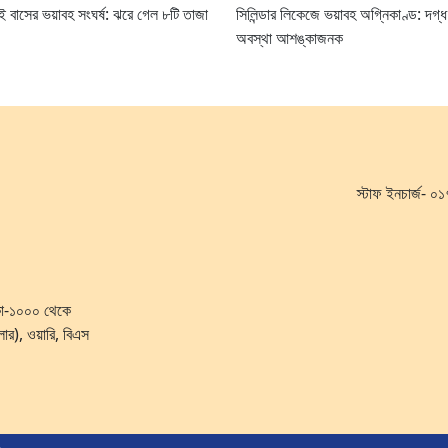
ুই বাসের ভয়াবহ সংঘর্ষ: ঝরে গেল ৮টি তাজা
সিলিন্ডার লিকেজে ভয়াবহ অগ্নিকাণ্ড: দগ্
অবস্থা আশঙ্কাজনক
স্টাফ ইনচার্জ-
ঢাকা-১০০০ থেকে
লোর), ওয়ারি, বিএস