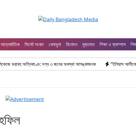
আন্তর্জাতিক
সিলেট সংবাদ
খেলাধুলা
বিনোদন
মুক্তমত
শিক্ষা ও ক্যাম্পাস
শিশ
হ অগ্নিকাণ্ড: দগ্ধ ৩ জনের অবস্থা আশঙ্কাজনক
“ইলিয়াস আলীকে অপহরণ-হত্যা ম
াহফিল