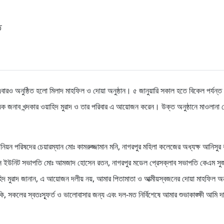
ত
য় এবারও অনুষ্ঠিত হলো মিলাদ মাহফিল ও দোয়া অনুষ্ঠান। ৫ জানুয়ারি সকাল হতে বিকেল পর্যন্ত
ঠক জনাব খন্দকার ওয়াহিদ মুরাদ ও তার পরিবার এ আয়োজন করেন। উক্ত অনুষ্ঠানে মাওলানা ম
িয়ন পরিষদের চেয়ারম্যান মোঃ কামরুজ্জামান মনি, নাগরপুর মহিলা কলেজের অধ্যক্ষ আনিসুর
েস ইউনিট সভাপতি মোঃ আমজাদ হোসেন রতন, নাগরপুর মডেল প্রেসক্লাব সভাপতি কেএম সু
হিদ মুরাদ জানান, এ আয়োজন দলীয় নয়, আমার পিতামাতা ও আত্মীয়স্বজনের দোয়া মাহফিল অন
ি, সকলের স্বতঃস্ফূর্ত ও ভালোবাসার জন্য এবং দল-মত নির্বিশেষে আমার শুভাকাঙ্ক্ষী আমি দ