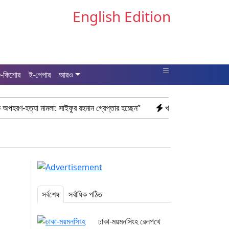
English Edition
ু-কিশোর
ই-পেপার
আরও
ামলা: সাইফুর রহমান গ্রেপ্তার হচ্ছেন”
খাগড়াছড়ি রামগড় পুলিশের অভিযানে: ১৫
সর্বশেষ
সর্বাধিক পঠিত
ঢাকা-ময়মনসিংহ রেলপথে