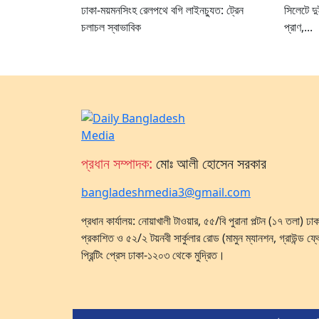
ঢাকা-ময়মনসিংহ রেলপথে বগি লাইনচ্যুত: ট্রেন
সিলেটে দ
চলাচল স্বাভাবিক
প্রাণ,...
প্রধান সম্পাদক:
মোঃ আলী হোসেন সরকার
bangladeshmedia3@gmail.com
প্রধান কার্যালয়: নোয়াখালী টাওয়ার, ৫৫/বি পুরানা পল্টন (১৭ তলা) 
প্রকাশিত ও ৫২/২ টয়নবী সার্কুলার রোড (মামুন ম্যানশন, গ্রাউন্ড ফ্
প্রিন্টিং প্রেস ঢাকা-১২০৩ থেকে মুদ্রিত।