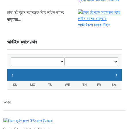
মরণফাঁদ সুনামগঞ্জ সড়ক: মাঝরাস্তায় খুঁটি,
দেড় বছরে শতাধিক দুর্ঘটনা
ঢাকা চট্টগ্রাম মহাসড়ক স্টার লাইন বাসের
১৬ ঘণ্টা আগে
ধাক্কায়...
‘সচিবালয় অভিমুখে ১১ দলীয় ঐক্যের
পদযাত্রায় পুলিশের বাধা’
আর্কাইভ ক্যালেণ্ডার
১৭ ঘণ্টা আগে
নদীদূষণ রোধে কঠোর প্রধানমন্ত্রী: সমন্বিত
উদ্যোগের তাগিদ
১৭ ঘণ্টা আগে
‹
›
SU
MO
TU
WE
TH
FR
SA
আরও