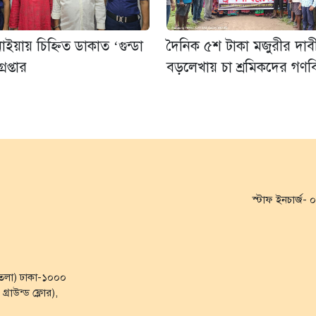
ইয়ায় চিহ্নিত ডাকাত ‘গুন্ডা
দৈনিক ৫শ টাকা মজুরীর দাব
রেপ্তার
বড়লেখায় চা শ্রমিকদের গণব
স্টাফ ইনচার্জ
৭ তলা) ঢাকা-১০০০
্রাউন্ড ফ্লোর),