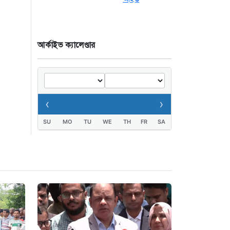
ট্রেন চলাচল স্বাভাবিক
২২ ঘণ্টা আগে
আর্কাইভ ক্যালেণ্ডার
“হাম উপসর্গে আরও
তিনজনের মৃত্যু, নতুন
আক্রান্ত ১২১৮”
২২ ঘণ্টা আগে
‹
›
SU
MO
TU
WE
TH
FR
SA