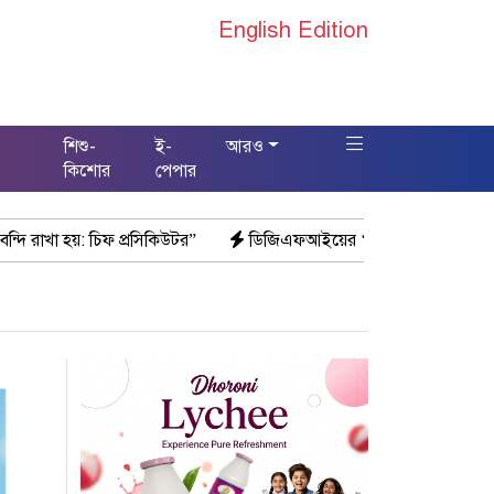
English Edition
শিশু-
ই-
আরও
স
কিশোর
পেপার
রসিকিউটর”
ডিজিএফআইয়ের ‘আয়নাঘর’ পরিদর্শনে আন্তর্জাতিক অপরাধ ট্