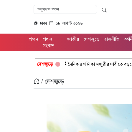
ঢাকা
০৮ আগস্ট ২০২৬
প্রচ্ছদ
প্রধান
জাতীয়
দেশজুড়ে
রাজনীতি
অর্থ
সংবাদ
ি’ গ্রেপ্তার
দৈনিক ৫শ টাকা মজুরীর দাবীতে বড়লেখায় চা শ্রমিকদের 
দেশজুড়ে
/ দেশজুড়ে