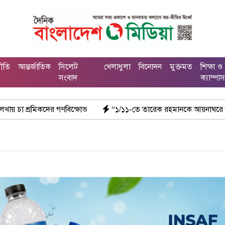
নীতি
আন্তর্জাতিক
সিলেট
খেলাধুলা
বিনোদন
মুক্তমত
শিক্ষা ও
সংবাদ
ক্যাম্পা
গণবিক্ষোভ
“১/১১-তে তারেক রহমানকে আয়নাঘরে বন্দি রাখা হয়: চিফ প্