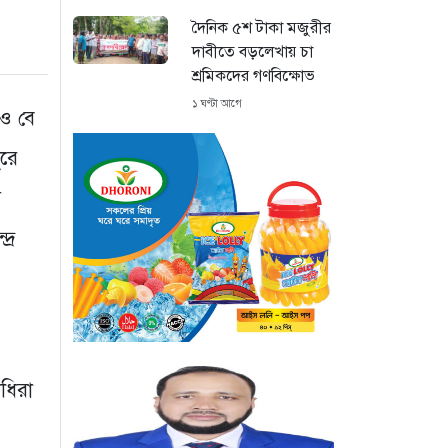
দৈনিক ৫শ টাকা মজুরীর
দাবীতে বড়লেখায় চা
শ্রমিকদের গণবিক্ষোভ
১ ঘণ্টা আগে
 ও বে
গ্রিসের উপকূলে ১৬৮
ুরে
অভিবাসী উদ্ধার: ভেতরে
স
৭২ বাংলাদেশি
২ ঘণ্টা আগে
্র
“১/১১-তে তারেক
রহমানকে আয়নাঘরে
বন্দি রাখা হয়: চিফ
প্রসিকিউটর”
২ ঘণ্টা আগে
ধিরা
ডিজিএফআইয়ের
‘আয়নাঘর’ পরিদর্শনে