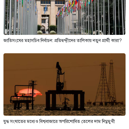
জাতিসংঘের মহাসচিব নির্বাচন: প্রতিদ্বন্দ্বীদের তালিকায় নতুন প্রার্থী কারা?
যুদ্ধ সংঘাতের মধ্যেও বিশ্ববাজারে অপরিশোধিত তেলের দাম নিম্নমুখী