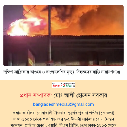
দক্ষিণ আফ্রিকায় আগুনে ৬ বাংলাদেশির মৃত্যু, নিহতদের বাড়ি নারায়ণগঞ্জে
প্রধান সম্পাদক:
মোঃ আলী হোসেন সরকার
bangladeshmedia3@gmail.com
প্রধান কার্যালয়: নোয়াখালী টাওয়ার, ৫৫/বি পুরানা পল্টন (১৭ তলা)
ঢাকা-১০০০ থেকে প্রকাশিত ও ৫২/২ টয়নবী সার্কুলার রোড (মামুন
ম্যানশন, গ্রাউন্ড ফ্লোর), ওয়ারি, বিএস প্রিন্টিং প্রেস ঢাকা-১২০৩ থেকে