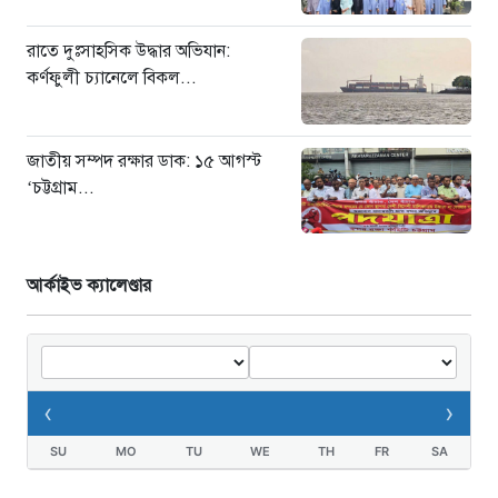
রাতে দুঃসাহসিক উদ্ধার অভিযান:
কর্ণফুলী চ্যানেলে বিকল...
জাতীয় সম্পদ রক্ষার ডাক: ১৫ আগস্ট
‘চট্টগ্রাম...
আর্কাইভ ক্যালেণ্ডার
‹
›
SU
MO
TU
WE
TH
FR
SA