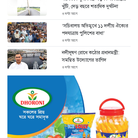
খুঁটি, দেড় বছরে শতাধিক দুর্ঘটনা
৩ ঘণ্টা আগে
‘সচিবালয় অভিমুখে ১১ দলীয় ঐক্যের
পদযাত্রায় পুলিশের বাধা’
৩ ঘণ্টা আগে
নদীদূষণ রোধে কঠোর প্রধানমন্ত্রী:
সমন্বিত উদ্যোগের তাগিদ
৩ ঘণ্টা আগে
দেশ ছাড়ার পর হাসিনা পরিবারের
সদস্যরা এখন কোথায়?
৫ ঘণ্টা আগে
ইরান সংকটে ইতিবাচক মোড়:
বিশ্ববাজারে কমল জ্বালানি তেলের দাম
১ দিন আগে
নারায়ণগঞ্জ তোলারাম কলেজে