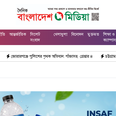
নীতি
আন্তর্জাতিক
সিলেট
খেলাধুলা
বিনোদন
মুক্তমত
শিক্ষা ও
সংবাদ
ক্যাম্পা
িশের পৃথক অভিযান: গাঁজাসহ গ্রেপ্তার ৪
চট্টগ্রাম চন্দনাইশে মহাসড়ক