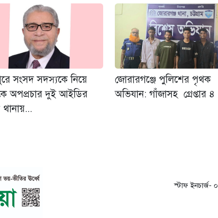
ুরে সংসদ সদস্যকে নিয়ে
জোরারগঞ্জে পুলিশের পৃথক
কে অপপ্রচার দুই আইডির
অভিযান: গাঁজাসহ গ্রেপ্তার ৪
ে থানায়...
স্টাফ ইনচার্জ