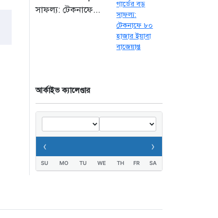
সাফল্য: টেকনাফে...
৮ ঘণ্টা আগে
কক্সবাজারের মাতারবাড়ি
বিদ্যুৎ প্রকল্প পরিদর্শনে
পৌঁছেছেন প্রধানমন্ত্রী
৮ ঘণ্টা আগে
আর্কাইভ ক্যালেণ্ডার
‹
›
SU
MO
TU
WE
TH
FR
SA