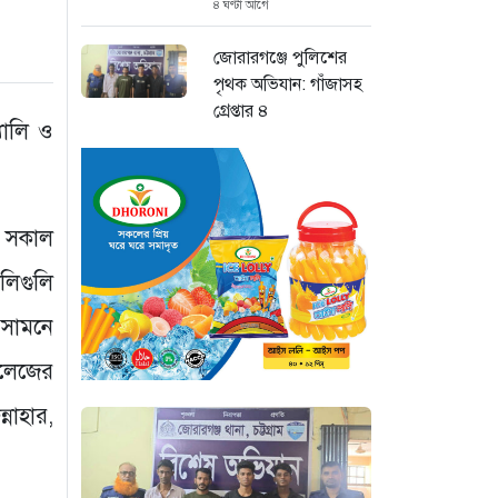
৪ ঘণ্টা আগে
জোরারগঞ্জে পুলিশের
পৃথক অভিযান: গাঁজাসহ
গ্রেপ্তার ৪
যালি ও
৬ ঘণ্টা আগে
চট্টগ্রাম চন্দনাইশে
মহাসড়ক সংলগ্ন বাজারে
ে সকাল
ভয়াবহ আগুন
ালিগুলি
৬ ঘণ্টা আগে
 সামনে
“হাসিনার অনুমতিতেই
ইন্টারনেট বন্ধের
কলেজের
পরিকল্পনা বাস্তবায়ন
করেন কাদের”
নাহার,
৬ ঘণ্টা আগে
।
“চাঁদপুরে ঝটিকা সফরে