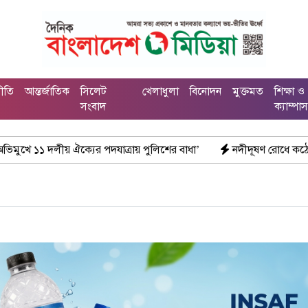
নীতি
আন্তর্জাতিক
সিলেট
খেলাধুলা
বিনোদন
মুক্তমত
শিক্ষা ও
সংবাদ
ক্যাম্পা
্যের পদযাত্রায় পুলিশের বাধা’
নদীদূষণ রোধে কঠোর প্রধানমন্ত্রী: সমন