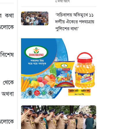
২ ঘণ্টা আগে
‘সচিবালয় অভিমুখে ১১
ার কথা
দলীয় ঐক্যের পদযাত্রায়
গুলোকে
পুলিশের বাধা’
২ ঘণ্টা আগে
নদীদূষণ রোধে কঠোর
 বিশেষ
প্রধানমন্ত্রী: সমন্বিত
উদ্যোগের তাগিদ
২ ঘণ্টা আগে
ক থেকে
দেশ ছাড়ার পর হাসিনা
পরিবারের সদস্যরা এখন
ি অথবা
কোথায়?
৩ ঘণ্টা আগে
গুলোকে
ইরান সংকটে ইতিবাচক
মোড়: বিশ্ববাজারে কমল