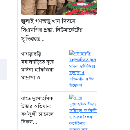
জ্বালানি তেলের দাম
১ দিন আগে
জুলাই গণঅভ্যুত্থান দিবসে
নারায়ণগঞ্জ তোলারাম
সিএমপির শ্রদ্ধা: নিউমার্কেটের
কলেজে ছাত্রদল-শিবির
স্মৃতিস্তম্ভে...
সংঘর্ষ, ক্যাম্পাসে
উত্তেজনা
খাগড়াছড়ি
১ দিন আগে
মহালছড়িতে নূরে
মদিনা হাফিজিয়া
“বায়ুদূষণে শীর্ষে
মাদ্রাসা ও...
কিনশাসা, ঢাকার বাতাস
এখন স্বস্তিদায়ক”
১ দিন আগে
রাতে দুঃসাহসিক
উদ্ধার অভিযান:
“জনগণের জন্য গণতন্ত্র
চিরস্থায়ী করার প্রত্যয়
কর্ণফুলী চ্যানেলে
ভারপ্রাপ্ত রাষ্ট্রপতির”
বিকল...
১ দিন আগে