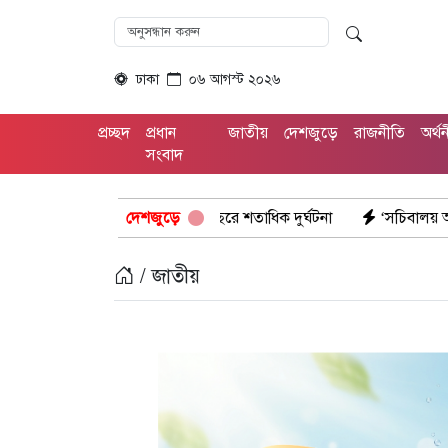
ঢাকা
০৬ আগস্ট ২০২৬
প্রচ্ছদ
প্রধান
জাতীয়
দেশজুড়ে
রাজনীতি
অর্থ
সংবাদ
স্তায় খুঁটি, দেড় বছরে শতাধিক দুর্ঘটনা
দেশজুড়ে
‘সচিবালয় অভিমুখে ১১ দলীয় ঐক
/ জাতীয়