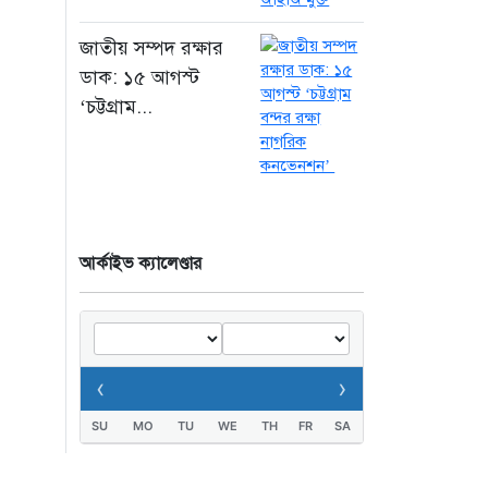
জুলাই গণঅভ্যুত্থান
জাতীয় সম্পদ রক্ষার
দিবসে সিএমপির শ্রদ্ধা:
ডাক: ১৫ আগস্ট
নিউমার্কেটের স্মৃতিস্তম্ভে
‘চট্টগ্রাম...
পুষ্পস্তবক অর্পণ
১ দিন আগে
আর্কাইভ ক্যালেণ্ডার
‹
›
SU
MO
TU
WE
TH
FR
SA