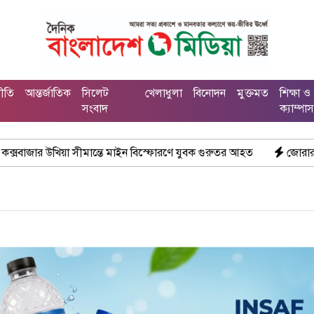
নীতি
আন্তর্জাতিক
সিলেট
খেলাধুলা
বিনোদন
মুক্তমত
শিক্ষা ও
সংবাদ
ক্যাম্পা
ীমান্তে মাইন বিস্ফোরণে যুবক গুরুতর আহত
জোরারগঞ্জ থানা পুলিশের ব