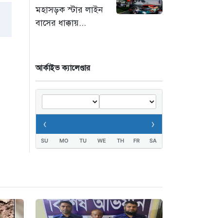
মহাসড়ক স্টার লাইন
‘সচিবালয় অভিমুখে ১১
বাসের ধাক্কায়...
দলীয় ঐক্যের পদযাত্রায়
পুলিশের বাধা’
১৪ ঘণ্টা আগে
আর্কাইভ ক্যালেণ্ডার
নদীদূষণ রোধে কঠোর
প্রধানমন্ত্রী: সমন্বিত
উদ্যোগের তাগিদ
১৪ ঘণ্টা আগে
‹
›
SU
MO
TU
WE
TH
FR
SA