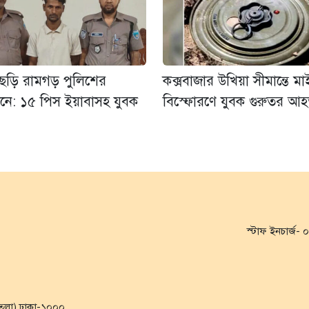
াছড়ি রামগড় পুলিশের
কক্সবাজার উখিয়া সীমান্তে ম
নে: ১৫ পিস ইয়াবাসহ যুবক
বিস্ফোরণে যুবক গুরুতর আ
স্টাফ ইনচার্জ
৭ তলা) ঢাকা-১০০০