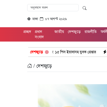
ঢাকা
০৭ আগস্ট ২০২৬
প্রচ্ছদ
প্রধান
জাতীয়
দেশজুড়ে
রাজনীতি
অর্থ
সংবাদ
ুলিশের অভিযানে: ১৫ পিস ইয়াবাসহ যুবক গ্রেপ্তার
দেশজুড়ে
কক্সবাজার উখিয়া স
/ দেশজুড়ে