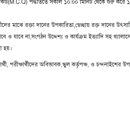
ি.কিউ(M.C.Q) পদ্ধতিতে সকাল ১০:০০ মিনিট থেকে শুরু করে 
থীদের মাঝে রক্তা দানের উপকারিতা,স্বেচ্ছায় রক্ত দানের উৎসা
 ও যাবে না,সংগঠন উদ্দেশ্য ও কার্যক্রম ইত্যাদি সহ থ্যালাস
া হয়।
র্থী, পরীক্ষার্থীদের অবিভাবক,স্কুল কর্তৃপক্ষ, ও চন্দনাইশের 