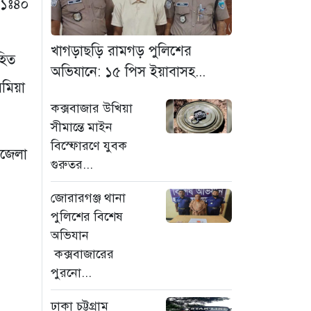
১১ঃ৪০
মাদক কারবারি গ্রেফতার
১০ ঘণ্টা আগে
খাগড়াছড়ি রামগড় পুলিশের
হিত
ঢাকা চট্টগ্রাম মহাসড়ক
অভিযানে: ১৫ পিস ইয়াবাসহ...
স্টার লাইন বাসের ধাক্কায়
েমিয়া
অটোরিকশা চালক নিহত
কক্সবাজার উখিয়া
১০ ঘণ্টা আগে
সীমান্তে মাইন
বিস্ফোরণে যুবক
হামে আরও ৬ শিশুর
উপজেলা
গুরুতর...
মৃত্যু, নতুন করে আক্রান্ত
৮৫ জন
জোরারগঞ্জ থানা
১৩ ঘণ্টা আগে
পুলিশের বিশেষ
অভিযান
মরণফাঁদ সুনামগঞ্জ
সড়ক: মাঝরাস্তায় খুঁটি,
কক্সবাজারের
দেড় বছরে শতাধিক
পুরনো...
দুর্ঘটনা
ঢাকা চট্টগ্রাম
১৪ ঘণ্টা আগে