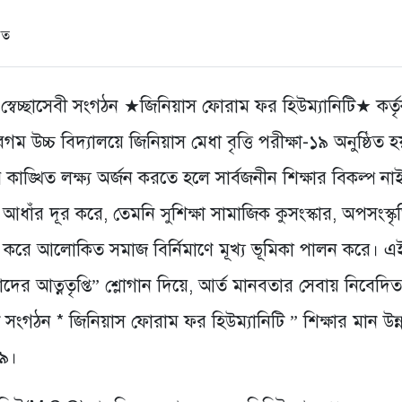
ক, স্বেচ্ছাসেবী সংগঠন ★জিনিয়াস ফোরাম ফর হিউম্যানিটি★ কর্ত
চ্চ বিদ্যালয়ে জিনিয়াস মেধা বৃত্তি পরীক্ষা-১৯ অনুষ্ঠিত হ
 কাঙ্খিত লক্ষ্য অর্জন করতে হলে সার্বজনীন শিক্ষার বিকল্প না
ধাঁর দূর করে, তেমনি সুশিক্ষা সামাজিক কুসংস্কার, অপসংস্কৃ
্ত করে আলোকিত সমাজ বির্নিমাণে মূখ্য ভূমিকা পালন করে। 
মাদের আত্নতৃপ্তি” শ্লোগান দিয়ে, আর্ত মানবতার সেবায় নিবেদিত
সেবী সংগঠন * জিনিয়াস ফোরাম ফর হিউম্যানিটি ” শিক্ষার মান উন
১৯।