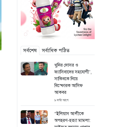
সর্বশেষ
সর্বাধিক পঠিত
খুনির দোসর ও
ফ্যাসিবাদের সহযোগী’,
সাকিবকে নিয়ে
বিস্ফোরক আসিফ
আকবর
৯ ঘণ্টা আগে
“ইলিয়াস আলীকে
অপহরণ-হত্যা মামলা: