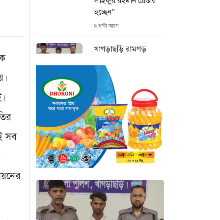
সাইফুর রহমান গ্রেপ্তার
হচ্ছেন”
৯ ঘণ্টা আগে
খাগড়াছড়ি রামগড়
ৃক
পুলিশের অভিযানে: ১৫
পিস ইয়াবাসহ যুবক
য়।
গ্রেপ্তার
ই।
১০ ঘণ্টা আগে
তির
কক্সবাজার উখিয়া
সীমান্তে মাইন
এই সব
বিস্ফোরণে যুবক গুরুতর
আহত
১০ ঘণ্টা আগে
্নয়নের
জোরারগঞ্জ থানা
পুলিশের বিশেষ অভিযান
কক্সবাজারের পুরনো