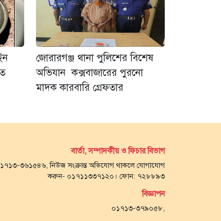
াইন
জোরারগঞ্জ থানা পুলিশের বিশেষ
হত
অভিযান কক্সবাজারের পুরনো
মাদক কারবারি গ্রেফতার
বার্তা, সম্পাদকীয় ও ফিচার বিভাগ
- ০১৭১৩-৩৬১৫৪৬, নিউজ সংক্রান্ত অভিযোগ থাকলে যোগাযোগ
করুন- ০১৭১১৩৩৭১২০। ফোন: ৭২৮৮৯৩
বিজ্ঞাপন
০১৭১৩-৩৭৯০৫৮,