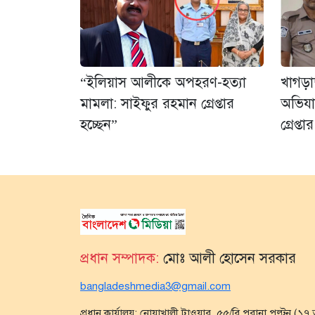
“ইলিয়াস আলীকে অপহরণ-হত্যা
খাগড়
মামলা: সাইফুর রহমান গ্রেপ্তার
অভিযা
হচ্ছেন”
গ্রেপ্তার
প্রধান সম্পাদক:
মোঃ আলী হোসেন সরকার
bangladeshmedia3@gmail.com
প্রধান কার্যালয়: নোয়াখালী টাওয়ার, ৫৫/বি পুরানা পল্টন (১