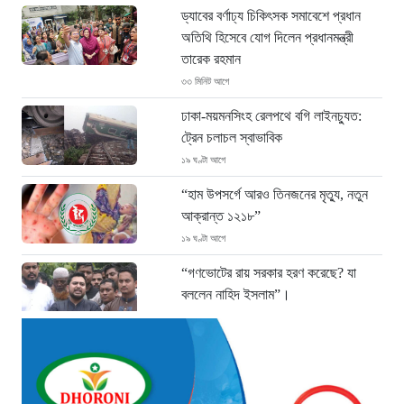
ড্যাবের বর্ণাঢ্য চিকিৎসক সমাবেশে প্রধান
অতিথি হিসেবে যোগ দিলেন প্রধানমন্ত্রী
তারেক রহমান
৩৩ মিনিট আগে
ঢাকা-ময়মনসিংহ রেলপথে বগি লাইনচ্যুত:
ট্রেন চলাচল স্বাভাবিক
১৯ ঘণ্টা আগে
“হাম উপসর্গে আরও তিনজনের মৃত্যু, নতুন
আক্রান্ত ১২১৮”
১৯ ঘণ্টা আগে
“গণভোটের রায় সরকার হরণ করেছে? যা
বললেন নাহিদ ইসলাম”।
১৯ ঘণ্টা আগে
শেখ হাসিনা গণতন্ত্রের নাম করে
প্রতিষ্ঠানগুলো ধ্বংস করেছেন: মির্জা ফখরুল
২০ ঘণ্টা আগে