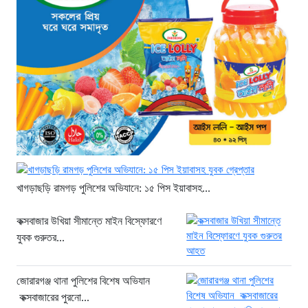
থাইল্যান্ডে ভয়াবহ বন্দুক হামলা: দাদা-দাদিসহ
স্কুলে আরও ৭ জনকে হত্যা
২০ ঘণ্টা আগে
সিলেটে দুই বাসের ভয়াবহ সংঘর্ষ: ঝরে গেল
৮টি তাজা প্রাণ, হাসপাতালে ২৫
২০ ঘণ্টা আগে
সিলিন্ডার লিকেজে ভয়াবহ অগ্নিকাণ্ড: দগ্ধ ৩
জনের অবস্থা আশঙ্কাজনক
২০ ঘণ্টা আগে
খাগড়াছড়ি রামগড় পুলিশের অভিযানে: ১৫ পিস ইয়াবাসহ...
খুনির দোসর ও ফ্যাসিবাদের সহযোগী’,
সাকিবকে নিয়ে বিস্ফোরক আসিফ আকবর
কক্সবাজার উখিয়া সীমান্তে মাইন বিস্ফোরণে
২ দিন আগে
যুবক গুরুতর...
“ইলিয়াস আলীকে অপহরণ-হত্যা মামলা:
সাইফুর রহমান গ্রেপ্তার হচ্ছেন”
জোরারগঞ্জ থানা পুলিশের বিশেষ অভিযান
২ দিন আগে
কক্সবাজারের পুরনো...