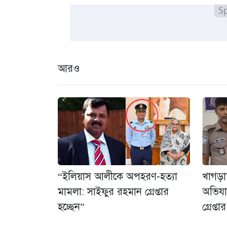
আরও
“ইলিয়াস আলীকে অপহরণ-হত্যা
খাগড়
মামলা: সাইফুর রহমান গ্রেপ্তার
অভিযা
হচ্ছেন”
গ্রেপ্তার