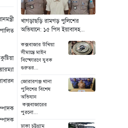
মাদক কারবারি গ্রেফতার
৩ ঘণ্টা আগে
মন্ত্রী
খাগড়াছড়ি রামগড় পুলিশের
ঢাকা চট্টগ্রাম মহাসড়ক
অভিযানে: ১৫ পিস ইয়াবাসহ...
 পালিত
স্টার লাইন বাসের ধাক্কায়
অটোরিকশা চালক নিহত
কক্সবাজার উখিয়া
৩ ঘণ্টা আগে
সীমান্তে মাইন
ুষ্টিয়া
বিস্ফোরণে যুবক
হামে আরও ৬ শিশুর
গুরুতর...
মৃত্যু, নতুন করে আক্রান্ত
ারম্যা
৮৫ জন
সাধারন
জোরারগঞ্জ থানা
৬ ঘণ্টা আগে
পুলিশের বিশেষ
অভিযান
মরণফাঁদ সুনামগঞ্জ
সড়ক: মাঝরাস্তায় খুঁটি,
কক্সবাজারের
ম্পাদক
দেড় বছরে শতাধিক
পুরনো...
দুর্ঘটনা
ম্পাদক
ঢাকা চট্টগ্রাম
৭ ঘণ্টা আগে