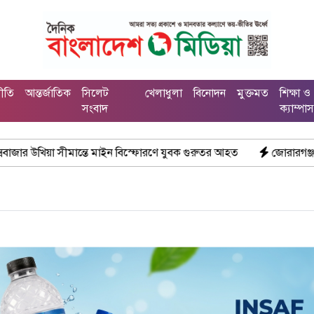
নীতি
আন্তর্জাতিক
সিলেট
খেলাধুলা
বিনোদন
মুক্তমত
শিক্ষা ও
সংবাদ
ক্যাম্পা
াইন বিস্ফোরণে যুবক গুরুতর আহত
জোরারগঞ্জ থানা পুলিশের বিশেষ অভি