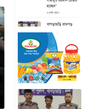
সাইফুর রহমান গ্রেপ্তার
হচ্ছেন”
৩ ঘণ্টা আগে
খাগড়াছড়ি রামগড়
পুলিশের অভিযানে: ১৫
পিস ইয়াবাসহ যুবক
গ্রেপ্তার
৩ ঘণ্টা আগে
কক্সবাজার উখিয়া
সীমান্তে মাইন
বিস্ফোরণে যুবক গুরুতর
আহত
৩ ঘণ্টা আগে
জোরারগঞ্জ থানা
পুলিশের বিশেষ অভিযান
কক্সবাজারের পুরনো