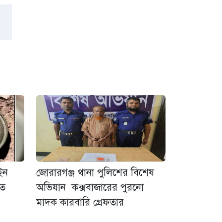
াইন
জোরারগঞ্জ থানা পুলিশের বিশেষ
হত
অভিযান কক্সবাজারের পুরনো
মাদক কারবারি গ্রেফতার