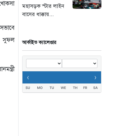
 খোকসা
মহাসড়ক স্টার লাইন
‘সচিবালয় অভিমুখে ১১
বাসের ধাক্কায়...
দলীয় ঐক্যের পদযাত্রায়
পুলিশের বাধা’
লসভাবে
৭ ঘণ্টা আগে
র সুফল
আর্কাইভ ক্যালেণ্ডার
নদীদূষণ রোধে কঠোর
প্রধানমন্ত্রী: সমন্বিত
উদ্যোগের তাগিদ
মন্ত্রী
৭ ঘণ্টা আগে
‹
›
SU
MO
TU
WE
TH
FR
SA