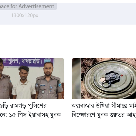
াছড়ি রামগড় পুলিশের
কক্সবাজার উখিয়া সীমান্তে ম
নে: ১৫ পিস ইয়াবাসহ যুবক
বিস্ফোরণে যুবক গুরুতর আ