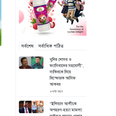
সর্বশেষ
সর্বাধিক পঠিত
খুনির দোসর ও
ফ্যাসিবাদের সহযোগী’,
সাকিবকে নিয়ে
বিস্ফোরক আসিফ
আকবর
৩ ঘণ্টা আগে
“ইলিয়াস আলীকে
অপহরণ-হত্যা মামলা: