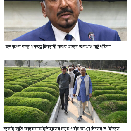
“জনগণের জন্য গণতন্ত্র চিরস্থায়ী করার প্রত্যয় ভারপ্রাপ্ত রাষ্ট্রপতির”
জুলাই স্মৃতি জাদুঘরকে ইতিহাসের নতুন পর্যায় আখ্যা দিলেন ড. ইউনূস