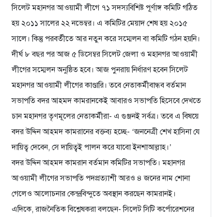
সিলেট মহানগর আওয়ামী লীগে ৭১ সদস্যবিশিষ্ট পূর্ণাঙ্গ কমিটি গঠিত
হয় ২০১১ সালের ২২ নভেম্বর। এ কমিটির মেয়াদ শেষ হয় ২০১৫
সালে। কিন্তু পরবর্তীতে আর নতুন করে সম্মেলন বা কমিটি গঠন হয়নি।
দীর্ঘ ৮ বছর পর আজ ৫ ডিসেম্বর সিলেট জেলা ও মহানগর আওয়ামী
লীগের সম্মেলন অনুষ্ঠিত হবে। আজ পুনরায় নির্ধারণ হবেন সিলেট
মহানগর আওয়ামী লীগের কাণ্ডারি। তবে নেতাকর্মীবান্ধব বর্তমান
সভাপতি বদর আহমদ কামরানকেই আবারও সভাপতি হিসেবে দেখতে
চান মহানগর তৃণমূলের নেতাকর্মীরা- এ গুঞ্জনই সর্বত্র। তবে এ বিষয়ে
বদর উদ্দিন আহমদ কামরানের বক্তব্য হচ্ছে- ‘জননেত্রী শেখ হাসিনা যে
দায়িত্ব দেবেন, সে দায়িত্বই পালন করে যাবো ইনশাআল্লাহ।’
বদর উদ্দিন আহমদ কামরান বর্তমান কমিটির সভাপতি। মহানগর
আওয়ামী লীগের সভাপতি পদপ্রত্যাশী আরও ৪ জনের নাম শোনা
গেলেও আলোচনার কেন্দ্রবিন্দুতে অবস্থান করছেন কামরানই।
এদিকে, রাজনৈতিক বিশ্লেষকরা বলছেন- সিলেট সিটি কর্পোরেশনের