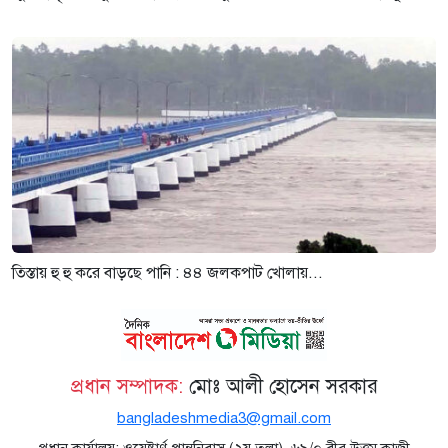
তিস্তায় হু হু করে বাড়ছে পানি : ৪৪ জলকপাট খোলায়...
প্রধান সম্পাদক:
মোঃ আলী হোসেন সরকার
bangladeshmedia3@gmail.com
প্রধান কার্যালয়: ওয়েষ্টার্ণ পান্থনিবাস (২য় তলা), ৬৯/০ বীর উত্তম কাজী