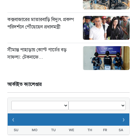
কক্সবাজারের মাতারবাড়ি বিদ্যুৎ প্রকল্প
পরিদর্শনে পৌঁছেছেন প্রধানমন্ত্রী
সীমান্ত পাহাড়ায় কোস্ট গার্ডের বড়
সাফল্য: টেকনাফে...
আর্কাইভ ক্যালেণ্ডার
‹
›
SU
MO
TU
WE
TH
FR
SA