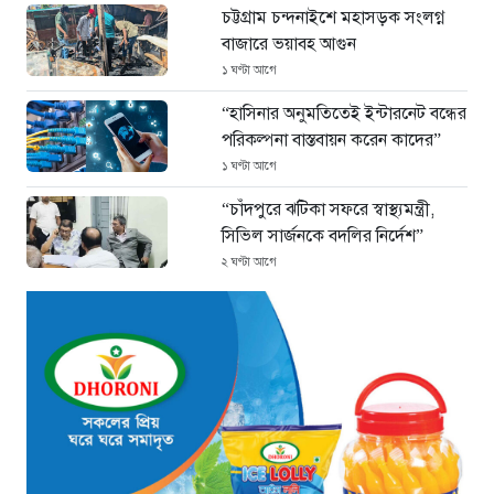
চট্টগ্রাম চন্দনাইশে মহাসড়ক সংলগ্ন
বাজারে ভয়াবহ আগুন
১ ঘণ্টা আগে
“হাসিনার অনুমতিতেই ইন্টারনেট বন্ধের
পরিকল্পনা বাস্তবায়ন করেন কাদের”
১ ঘণ্টা আগে
“চাঁদপুরে ঝটিকা সফরে স্বাস্থ্যমন্ত্রী,
সিভিল সার্জনকে বদলির নির্দেশ”
২ ঘণ্টা আগে
“রাষ্ট্রপতি পদ: ইসি থেকে বিএনপির দুটি
মনোনয়নপত্র সংগ্রহ”
২ ঘণ্টা আগে
যুক্তরাষ্ট্রের সামনে ইরানের ৬ শর্ত:
তবেই খুলবে হরমুজ প্রণালি
৩ ঘণ্টা আগে