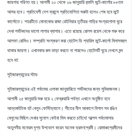
জায়গায় পরিণত হয়। আগামী ২০ থেকে ২৬ জানুয়ারি র‌্যালি মন্টে-কার্লোর ৮৮তম
আসর হবে। প্রতিবেশী দেশ ফ্রান্সে প্রতিযোগিতা শুরুটা হলেও শেষ হবে মন্টে
কার্লোতে। শহরটিতে মোনাকোর রাজা রেইনিয়ার তৃতীয়র গাড়ির সংগ্রহশালা ঘুরে
দেখা পর্যটকদের ভালো লাগার ব্যাপার। এতে রয়েছে রোলস রয়েস থেকে শুরু করে
আলফা রোমিও। সম্প্রতি সংস্করণ করা হোটেল ডি প্যারিস মন্টে-কার্লো বিলাসবহুল
থাকার জায়গা। এখানকার রুম ভাড়া করতে না পারলেও হোটেলটি ঘুরে দেখলে মন্দ
হবে না!
সুইজারল্যান্ডের স্টাড
সুইজারল্যান্ডের এই পর্বতময় এলাকা জানুয়ারিতে পর্যটকদের জন্য সুবিধাজনক।
আগামী ২৫ জানুয়ারি শুরু হয়ে ২ ফেব্রুয়ারি পর্যন্ত এখানে অনুষ্ঠিত হবে
আন্তর্জাতিক হট বেলুন ফেস্টিভ্যালে। শীতের নীল আকাশে বিশাল সব রঙিন
বেলুনের মিছিল দেখার সুযোগ কেইবা মিস করতে চাইবে! আল্পস পর্বতমালার
অতুলনীয় মনোরম দৃশ্য উপভোগ করেন অনেক ভ্রমণপ্রেমী। রোমাঞ্চপ্রেমীদের