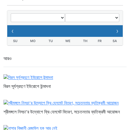
আন্তর্জাতিক অপরাধ ট্রাইব্যুনালের বিচারক
দল
১৪ ঘণ্টা আগে
জুলাই জাদুঘরে দলীয় ইতিহাসের ঠাঁই হবে না:
‹
›
নাহিদ ইসলাম
১৫ ঘণ্টা আগে
SU
MO
TU
WE
TH
FR
SA
আরও
বিরল সূর্যগ্রহণে ইউরোপে উন্মাদনা
শ্রীমঙ্গলে নিসচা’র উদ্যোগে ফ্রি হেলমেট বিতরণ, সচেতনতায় ব্যতিক্রমী আয়োজন