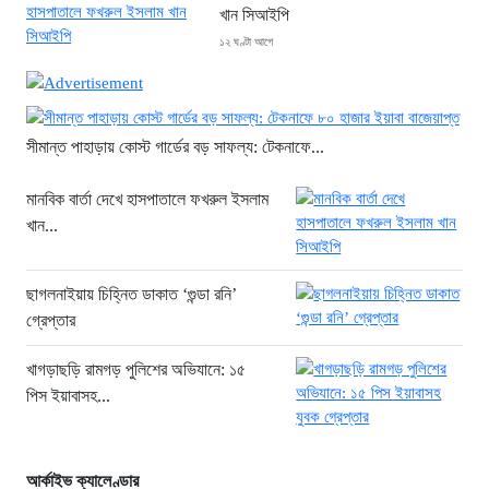
খান সিআইপি
১২ ঘণ্টা আগে
ছাগলনাইয়ায় চিহ্নিত ডাকাত ‘গুন্ডা রনি’
গ্রেপ্তার
১২ ঘণ্টা আগে
সীমান্ত পাহাড়ায় কোস্ট গার্ডের বড় সাফল্য: টেকনাফে...
দৈনিক ৫শ টাকা মজুরীর দাবীতে বড়লেখায় চা
মানবিক বার্তা দেখে হাসপাতালে ফখরুল ইসলাম
শ্রমিকদের গণবিক্ষোভ
খান...
১৩ ঘণ্টা আগে
গ্রিসের উপকূলে ১৬৮ অভিবাসী উদ্ধার:
ছাগলনাইয়ায় চিহ্নিত ডাকাত ‘গুন্ডা রনি’
ভেতরে ৭২ বাংলাদেশি
গ্রেপ্তার
১৩ ঘণ্টা আগে
“১/১১-তে তারেক রহমানকে আয়নাঘরে বন্দি
খাগড়াছড়ি রামগড় পুলিশের অভিযানে: ১৫
রাখা হয়: চিফ প্রসিকিউটর”
পিস ইয়াবাসহ...
১৪ ঘণ্টা আগে
ডিজিএফআইয়ের ‘আয়নাঘর’ পরিদর্শনে
আর্কাইভ ক্যালেণ্ডার