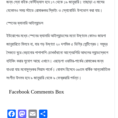
জন্য স্নো বাইক ফেস্টিভ্যাল হবে ১৭ থেকে ১৯ জানুয়ারি। তাছাড়া এ মাসের
যেকোনও সময় স্টাডে রোমাঞ্চকর স্কিইং ও স্নোবোর্ডিং উপভোগ করা যায়।
স্পেনের ক্যানারি আইল্যান্ডস
ইউরোপের মধ্যে স্পেনের ক্যানারি আইল্যান্ডসের মতো উষ্ণতম কোনও জায়গা
জানুয়ারিতে মিলবে না, যার গড় উষ্ণতা ২০ দশমিক ৫ ডিগ্রি সেন্টিগ্রেড। সমুদ্র
সৈকতে ঘুরে বেড়ানোর পাশাপাশি চোখধাঁধানো আগ্নেয়গিরি আদলের ল্যান্ডস্কেপে
হাইকিং করার সুযোগ আছে এখানে। এছাড়গা ওয়াটার-পার্কের রোমাঞ্চের জন্য
যাওয়া যায় মনোমুগ্ধকর সিয়াম পার্কে। বোনাস হিসেবে ৩৬তম বার্ষিক আন্তর্জাতিক
সংগীত উৎসব হবে ৯ জানুয়ারি থেকে ৯ ফেব্রুয়ারি পর্যন্ত।
Facebook Comments Box
Facebook
Mastodon
Email
Share