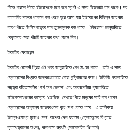
নিতে পারলে শীতে ইউরোপকে মনে হবে স্বর্গ! এ সময় ভিড়ভাট্টা কম থাকে। দর
কষাকষির দক্ষতা থাকলে কম খরচে ঘুরে আসা যায় ইউরোপের বিভিন্ন জায়গায়।
কারণ শীতে জিনিসপত্রের দাম তুলনামূলক কম থাকে। ইউরোপে জানুয়ারিতে
বেড়ানোর সেরা পাঁচটি জায়গার কথা জেনে নিন।
ইতালির ফ্লোরেন্স
ইতালির রেনেসাঁ প্রিয় এই শহর জানুয়ারিতে বেশ ঠাণ্ডা থাকে। তাই এ সময়
ফ্লোরেন্সের বিখ্যাত জাদুঘরগুলোতে ঘোরা বুদ্ধিমানের কাজ। উফিজি গ্যালারিতে
সান্ড্রো বত্তিসেলির ‘বার্থ অব ভেনাস’ এবং আকাদেমিয়া গ্যালারিতে
মাইকেলেঞ্জেলোর ভাস্কর্য ‘ডেভিড’ দেখতে গিয়ে মানুষের সারি কম পাবেন।
ফ্লোরেন্সের অন্যান্য জাদুঘরগুলো ঘুরে দেখা যেতে পারে। এ তালিকায়
উল্লেখযোগ্য মুজেও দেল’ অপেরা দেল দুয়ামো (ফ্লোরেন্সের বিখ্যাত
ক্যাথেড্রালের অংশ), পালাৎসো স্ত্রৎসি (সমসাময়িক শিল্পকর্ম)।