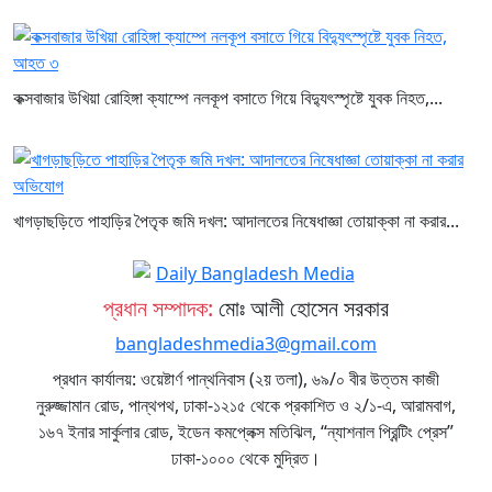
কক্সবাজার উখিয়া রোহিঙ্গা ক্যাম্পে নলকূপ বসাতে গিয়ে বিদ্যুৎস্পৃষ্টে যুবক নিহত,...
খাগড়াছড়িতে পাহাড়ির পৈতৃক জমি দখল: আদালতের নিষেধাজ্ঞা তোয়াক্কা না করার...
প্রধান সম্পাদক:
মোঃ আলী হোসেন সরকার
bangladeshmedia3@gmail.com
প্রধান কার্যালয়: ওয়েষ্টার্ণ পান্থনিবাস (২য় তলা), ৬৯/০ বীর উত্তম কাজী
নুরুজ্জামান রোড, পান্থপথ, ঢাকা-১২১৫ থেকে প্রকাশিত ও ২/১-এ, আরামবাগ,
১৬৭ ইনার সার্কুলার রোড, ইডেন কমপ্লেক্স মতিঝিল, “ন্যাশনাল প্রিন্টিং প্রেস”
ঢাকা-১০০০ থেকে মুদ্রিত।