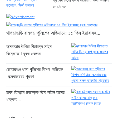
প্রতিষ্ঠানগুলো ধ্বংস করেছেন: মির্জা ফখরুল
১৫ ঘণ্টা আগে
থাইল্যান্ডে ভয়াবহ বন্দুক হামলা: দাদা-দাদিসহ
স্কুলে আরও ৭ জনকে হত্যা
১৫ ঘণ্টা আগে
খাগড়াছড়ি রামগড় পুলিশের অভিযানে: ১৫ পিস ইয়াবাসহ...
সিলেটে দুই বাসের ভয়াবহ সংঘর্ষ: ঝরে গেল
৮টি তাজা প্রাণ, হাসপাতালে ২৫
কক্সবাজার উখিয়া সীমান্তে মাইন
১৫ ঘণ্টা আগে
বিস্ফোরণে যুবক গুরুতর...
সিলিন্ডার লিকেজে ভয়াবহ অগ্নিকাণ্ড: দগ্ধ ৩
জনের অবস্থা আশঙ্কাজনক
জোরারগঞ্জ থানা পুলিশের বিশেষ অভিযান
১৫ ঘণ্টা আগে
কক্সবাজারের পুরনো...
খুনির দোসর ও ফ্যাসিবাদের সহযোগী’,
সাকিবকে নিয়ে বিস্ফোরক আসিফ আকবর
ঢাকা চট্টগ্রাম মহাসড়ক স্টার লাইন বাসের
১ দিন আগে
ধাক্কায়...
“ইলিয়াস আলীকে অপহরণ-হত্যা মামলা:
সাইফুর রহমান গ্রেপ্তার হচ্ছেন”