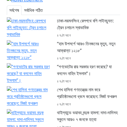
সর্বশেষ
সর্বাধিক পঠিত
ঢাকা-ময়মনসিংহ রেলপথে বগি লাইনচ্যুত:
ট্রেন চলাচল স্বাভাবিক
৪ ঘণ্টা আগে
“হাম উপসর্গে আরও তিনজনের মৃত্যু, নতুন
আক্রান্ত ১২১৮”
৪ ঘণ্টা আগে
“গণভোটের রায় সরকার হরণ করেছে? যা
বললেন নাহিদ ইসলাম”।
৪ ঘণ্টা আগে
শেখ হাসিনা গণতন্ত্রের নাম করে
প্রতিষ্ঠানগুলো ধ্বংস করেছেন: মির্জা ফখরুল
৫ ঘণ্টা আগে
থাইল্যান্ডে ভয়াবহ বন্দুক হামলা: দাদা-দাদিসহ
স্কুলে আরও ৭ জনকে হত্যা