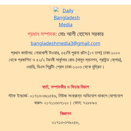
প্রধান সম্পাদক:
মোঃ আলী হোসেন সরকার
bangladeshmedia3@gmail.com
প্রধান কার্যালয়: নোয়াখালী টাওয়ার, ৫৫/বি পুরানা পল্টন (১৭ তলা) ঢাকা-১০০০
থেকে প্রকাশিত ও ৫২/২ টয়নবী সার্কুলার রোড (মামুন ম্যানশন, গ্রাউন্ড ফ্লোর),
ওয়ারি, বিএস প্রিন্টিং প্রেস ঢাকা-১২০৩ থেকে মুদ্রিত।
বার্তা, সম্পাদকীয় ও ফিচার বিভাগ
স্টাফ ইনচার্জ- ০১৭১৩-৩৬১৫৪৬, নিউজ সংক্রান্ত অভিযোগ থাকলে যোগাযোগ
করুন- ০১৭১১৩৩৭১২০। ফোন: ৭২৮৮৯৩
বিজ্ঞাপন
০১৭১৩-৩৭৯০৫৮,