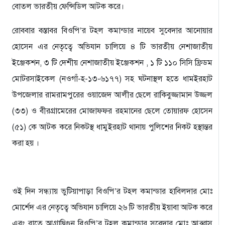
বোতল ভারতীয় ফেন্সিডিল আটক করে।
রোববার বস্তাবর বিওপি’র টহল কমান্ডার নায়েব সুবেদার আনোয়ার
হোসেন এর নেতৃত্বে অভিযান চালিয়ে ৪ টি ভারতীয় নেশাজাতীয়
ইঞ্জেকশন, ৩ টি দেশীয় নেশাজাতীয় ইঞ্জেকশন , ১ টি ১১০ সিসি ফ্রিডম
মোটরসাইকেল (নওগাঁ-হ-১৩-৬১৭৭) সহ ঘটনাস্থল হতে ধামইরহাট
উপজেলার রামরামপুরের ওয়াজেদ আলীর ছেলে রাকিবুজ্জামান উজ্জল
(৩৩) ও বীরগ্রামেরের মোজাফফর রহমানের ছেলে তোয়ারফ হোসেন
(৫১) কে আটক করে নিকটস্থ ধামুইরহাট থানায় পুলিশের নিকট হস্থান্তর
করা হয় ।
ওই দিন সন্ধ্যায় ভুটিয়াপাড়া বিওপি’র টহল কমান্ডার হাবিলদার মোঃ
মোর্শেদ এর নেতৃত্বে অভিযান চালিয়ে ২৬ টি ভারতীয় ইয়াবা আটক করে
এবং রাতে আগ্রাদ্বিগুন বিওপি’র টহল কমান্ডার সুবেদার মোঃ আব্বাস