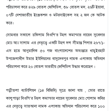
পরিচালনা করে ৪২৯ বোতল ফেন্সিডিল, ৩৮ বোতল মদ, ২৬টি ইয়াবা,
০৭টি নেশাজাতীয় ইঞ্জেকশন ও মটরসাইকেল সহ ২ জন কে আটক
করে।
সোমবার সকালে চকিলাম বিওপি’র টহল কমান্ডার নায়েব সুবেদার
মোঃ আঃ সালাম এর নেতৃত্বে একটি টহল দল সীমান্ত পিলার ২৬৭/১-
এস হতে আনুমানিক ৫০ গজ বাংলাদেশের অভ্যন্তরে ধামুইরহাট
উপজেলাধীন উমার ইউনিয়নের বাসুদেবপুর নামক এলাকায় অভিযান
পরিচালনা করে ২০ বোতল ভারতীয় ফেন্সিডিল উদ্ধার করেছেন ।
পত্নীতলা ব্যাটালিয়ন (১৪ বিজিবি) সূত্রে জানা যায় , ভোর রাতে
কালুপাড়া বিওপি’র টহল কমান্ডার নায়েব সুবেদার মোঃ গোলাম কবির
এর নেতৃত্বে সাতআনা নামক এলাকায় অভিযান পরিচালনা করে ১০০