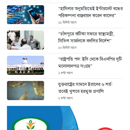
“হাসিনার অনুমতিতেই ইন্টারনেট বন্ধের
পরিকল্পনা বাস্তবায়ন করেন কাদের”
১২ মিনিট আগে
“চাঁদপুরে ঝটিকা সফরে স্বাস্থ্যমন্ত্রী,
সিভিল সার্জনকে বদলির নির্দেশ”
২৬ মিনিট আগে
“রাষ্ট্রপতি পদ: ইসি থেকে বিএনপির দুটি
মনোনয়নপত্র সংগ্রহ”
১ ঘণ্টা আগে
যুক্তরাষ্ট্রের সামনে ইরানের ৬ শর্ত:
তবেই খুলবে হরমুজ প্রণালি
২ ঘণ্টা আগে
মহাস্থানগড়ে নির্মাণে স্থিতাবস্থা বজায়
রাখার নির্দেশ, আপিলের অনুমতি পেল
সরকার