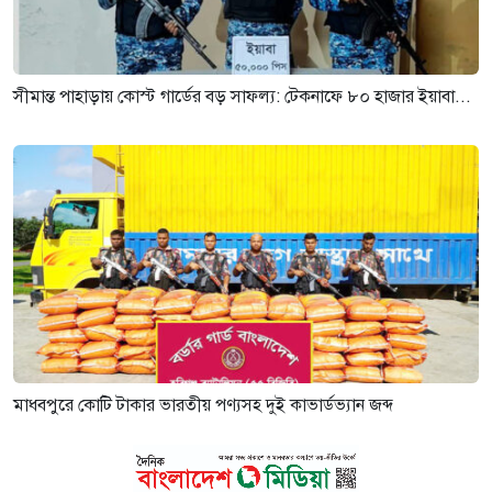
সীমান্ত পাহাড়ায় কোস্ট গার্ডের বড় সাফল্য: টেকনাফে ৮০ হাজার ইয়াবা...
মাধবপুরে কোটি টাকার ভারতীয় পণ্যসহ দুই কাভার্ডভ্যান জব্দ