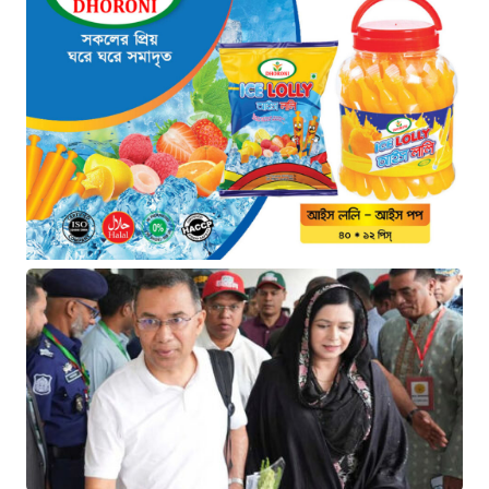
২ ঘণ্টা আগে
কক্সবাজারের মাতারবাড়ি বিদ্যুৎ প্রকল্প
পরিদর্শনে পৌঁছেছেন প্রধানমন্ত্রী
২ ঘণ্টা আগে
সীমান্ত পাহাড়ায় কোস্ট গার্ডের বড়
সাফল্য: টেকনাফে ৮০ হাজার ইয়াবা
বাজেয়াপ্ত
১৯ ঘণ্টা আগে
মাধবপুরে কোটি টাকার ভারতীয়
পণ্যসহ দুই কাভার্ডভ্যান জব্দ
১৯ ঘণ্টা আগে
বিরোধী দল থেকে সরকার: পদের
লড়াইয়ে পিছিয়ে ত্যাগীরা
২১ ঘণ্টা আগে
মানবিক বার্তা দেখে হাসপাতালে
ফখরুল ইসলাম খান সিআইপি