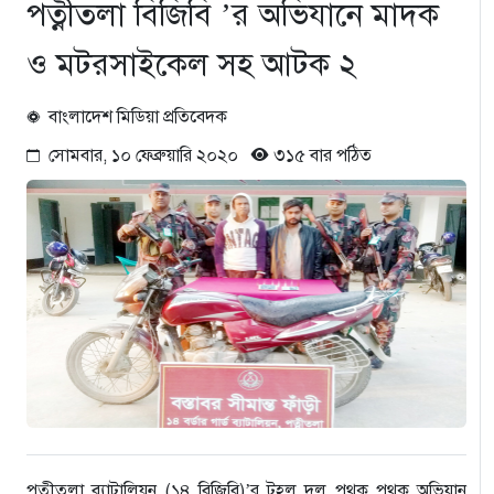
পত্নীতলা বিজিবি ’র অভিযানে মাদক
ও মটরসাইকেল সহ আটক ২
বাংলাদেশ মিডিয়া প্রতিবেদক
সোমবার, ১০ ফেব্রুয়ারি ২০২০
৩১৫ বার পঠিত
পত্নীতলা ব্যাটালিয়ন (১৪ বিজিবি)’র টহল দল পৃথক পৃথক অভিযান