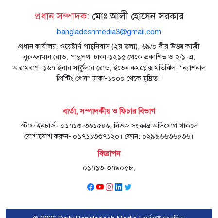
প্রধান সম্পাদক:
মোঃ আলী হোসেন সরকার
bangladeshmedia3@gmail.com
প্রধান কার্যালয়: ওয়েষ্টার্ণ পান্থনিবাস (২য় তলা), ৬৯/০ বীর উত্তম কাজী
নুরুজ্জামান রোড, পান্থপথ, ঢাকা-১২১৫ থেকে প্রকাশিত ও ২/১-এ,
আরামবাগ, ১৬৭ ইনার সার্কুলার রোড, ইডেন কমপ্লেক্স মতিঝিল, “ন্যাশনাল
প্রিন্টিং প্রেস” ঢাকা-১০০০ থেকে মুদ্রিত।
বার্তা, সম্পাদকীয় ও ফিচার বিভাগ
স্টাফ ইনচার্জ- ০১৭১৩-৩৬১৫৪৬, নিউজ সংক্রান্ত অভিযোগ থাকলে
যোগাযোগ করুন- ০১৭১১৩৩৭১২০। ফোন: ০২৯৯৬৬৩৬৫৩৬।
বিজ্ঞাপন
০১৭১৩-৩৭৯০৫৮,